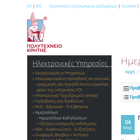
ΕΛ
|
EN
Προστασία Προσωπικών Δεδομένων
|
Cookies
|
Ημε
Ηλεκτρονικές Υπηρεσίες
Αρχή
/
Λογαριασμός e-Yπηρεσιών
Απομακρυσμένη πρόσβαση σε εικονικές
εφαρμογές και περιβάλλοντα εργασίας
Προβ
μέσω της υπηρεσίας VDI
Ηλεκτρονικό Ταχυδρομείο (email)
Προβ
Πρόσβαση στο διαδίκτυο
WiFi - Eduroam - TUC@Home
Ημερολόγιο
Ημερολόγιο Εκδηλώσεων
04
Οδηγίες εισαγωγής εκδήλωσης
Μαρ
Νέα - Ανακοινώσεις - Συζητήσεις
Αναφορές Βλαβών / Αιτήσεις