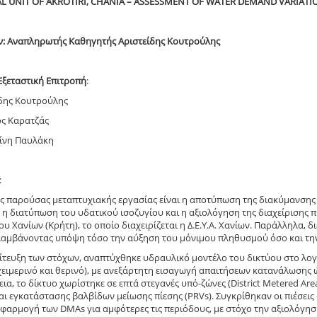
L UNIT OF AKROTIRI, CHANIA – ASSESSMENT OF WATER DEMAND VARIA
ν: Αναπληρωτής Καθηγητής Αριστείδης Κουτρούλης
Εξεταστική Επιτροπή
:
ίδης Κουτρούλης
ος Καρατζάς
ρίνη Παυλάκη
:
ς παρούσας μεταπτυχιακής εργασίας είναι η αποτύπωση της διακύμανσης τ
 η διατύπωση του υδατικού ισοζυγίου και η αξιολόγηση της διαχείρισης 
υ Χανίων (Κρήτη), το οποίο διαχειρίζεται η Δ.Ε.Υ.Α. Χανίων. Παράλληλα, δ
λαμβάνοντας υπόψη τόσο την αύξηση του μόνιμου πληθυσμού όσο και την
πίτευξη των στόχων, αναπτύχθηκε υδραυλικό μοντέλο του δικτύου στο λ
χειμερινό και θερινό), με ανεξάρτητη εισαγωγή απαιτήσεων κατανάλωσης
εια, το δίκτυο χωρίστηκε σε επτά στεγανές υπό-ζώνες (District Metered 
ι εγκατάστασης βαλβίδων μείωσης πίεσης (PRVs). Συγκρίθηκαν οι πιέσεις 
εφαρμογή των DMAs για αμφότερες τις περιόδους, με στόχο την αξιολόγη