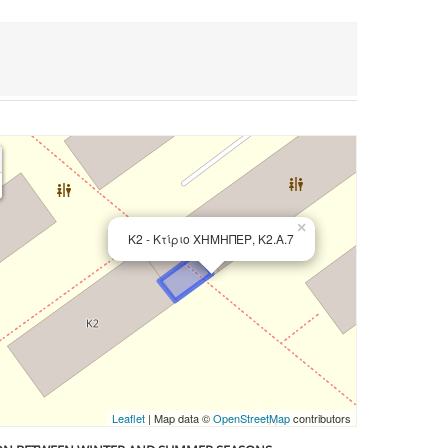
×
Κ2 - Κτίριο ΧΗΜΗΠΕΡ, Κ2.Α.7
Leaflet
| Map data ©
OpenStreetMap
contributors