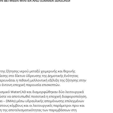
TION BETWEEN WINTER AND SUMMER SEASONS»
ης ζήτησης νερού μεταξύ χειμερινής και θερινής
πίεσης στο δίκτυο ύδρευσης της Δημοτικής Ενότητας
ιερευνάται η πιθανή μελλοντική εξέλιξη της ζήτησης στην
 έντονη εποχική παρουσία επισκεπτών.
ογισμικό WaterCAD και διαμορφώθηκαν δύο λειτουργικά
 ώστε να αποτυπωθεί ποσοτικά η εποχική διαφοροποίηση.
Areas – DMAs) μέσω υδραυλικής απομόνωσης επιλεγμένων
στους κόμβους και οι λειτουργικές παράμετροι πριν και
ση της αποτελεσματικότητας των παρεμβάσεων στη