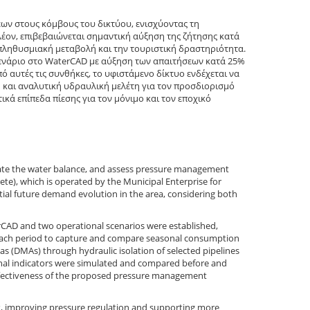
ων στους κόμβους του δικτύου, ενισχύοντας τη
λέον, επιβεβαιώνεται σημαντική αύξηση της ζήτησης κατά
ή πληθυσμιακή μεταβολή και την τουριστική δραστηριότητα.
σενάριο στο WaterCAD με αύξηση των απαιτήσεων κατά 25%
ό αυτές τις συνθήκες, το υφιστάμενο δίκτυο ενδέχεται να
 και αναλυτική υδραυλική μελέτη για τον προσδιορισμό
ά επίπεδα πίεσης για τον μόνιμο και τον εποχικό
mulate the water balance, and assess pressure management
rete), which is operated by the Municipal Enterprise for
ial future demand evolution in the area, considering both
rCAD and two operational scenarios were established,
each period to capture and compare seasonal consumption
s (DMAs) through hydraulic isolation of selected pipelines
ional indicators were simulated and compared before and
effectiveness of the proposed pressure management
k, improving pressure regulation and supporting more