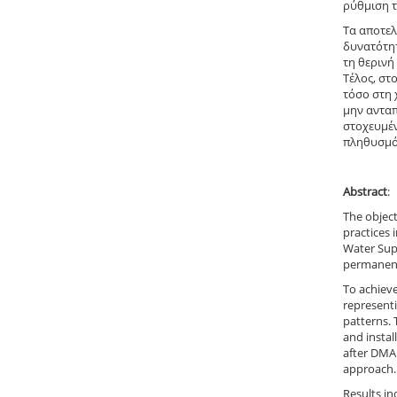
ρύθμιση τ
Τα αποτελ
δυνατότητ
τη θερινή
Τέλος, στ
τόσο στη 
μην ανταπ
στοχευμέν
πληθυσμό
Abstract
:
The object
practices 
Water Supp
permanent
To achiev
represent
patterns. 
and instal
after DMA
approach.
Results i