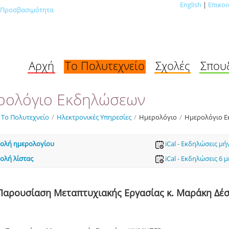
English
|
Επικοι
Προσβασιμότητα
Αρχή
Το Πολυτεχνείο
Σχολές
Σπου
ρολόγιο Εκδηλώσεων
Το Πολυτεχνείο
/
Ηλεκτρονικές Υπηρεσίες
/
Ημερολόγιο
/
Ημερολόγιο 
ολή ημερολογίου
iCal - Εκδηλώσεις μή
ολή λίστας
iCal - Εκδηλώσεις 6 
Παρουσίαση Μεταπτυχιακής Εργασίας κ. Μαράκη Δέ