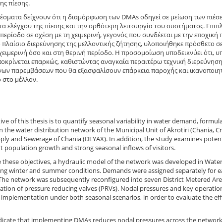
ης πίεσης.
έσματα δείχνουν ότι η διαμόρφωση των DMAs οδηγεί σε μείωση των πιέσε
α ελέγχου της πίεσης και την ορθότερη λειτουργία του συστήματος. Επιπ
 περίοδο σε σχέση με τη χειμερινή, γεγονός που συνδέεται με την εποχικ
ο πλαίσιο διερεύνησης της μελλοντικής ζήτησης, υλοποιήθηκε πρόσθετο 
χειμερινή όσο και στη θερινή περίοδο. Η προσομοίωση υποδεικνύει ότι, υπ
οκρίνεται επαρκώς, καθιστώντας αναγκαία περαιτέρω τεχνική διερεύνηση
ων παρεμβάσεων που θα εξασφαλίσουν επάρκεια παροχής και ικανοποιητικ
 στο μέλλον.
ive of this thesis is to quantify seasonal variability in water demand, for
in the water distribution network of the Municipal Unit of Akrotiri (Chania, C
ly and Sewerage of Chania (DEYAX). In addition, the study examines potent
 population growth and strong seasonal inflows of visitors.
e these objectives, a hydraulic model of the network was developed in Wate
ing winter and summer conditions. Demands were assigned separately for 
The network was subsequently reconfigured into seven District Metered Area
lation of pressure reducing valves (PRVs). Nodal pressures and key operat
 implementation under both seasonal scenarios, in order to evaluate the 
ndicate that implementing DMAs reduces nodal pressures across the networ