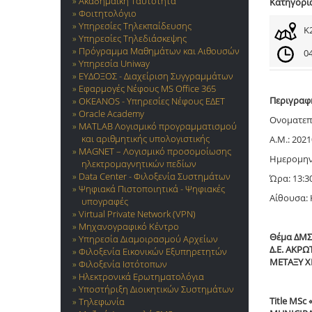
Ακαδημαϊκή Ταυτότητα
Κατηγορί
Φοιτητολόγιο
Υπηρεσίες Τηλεκπαίδευσης
Κ
Υπηρεσίες Τηλεδιάσκεψης
Πρόγραμμα Μαθημάτων και Αιθουσών
04
Υπηρεσία Uniway
ΕΥΔΟΞΟΣ - Διαχείριση Συγγραμμάτων
Εφαρμογές Νέφους MS Office 365
Περιγραφ
OKEANOS - Υπηρεσίες Νέφους ΕΔΕΤ
Oracle Academy
Ονοματεπ
MATLAB Λογισμικό προγραμματισμού
και αριθμητικής υπολογιστικής
Α.Μ.: 202
MAGNET – Λογισμικό προσομοίωσης
Ημερομην
ηλεκτρομαγνητικών πεδίων
Data Center - Φιλοξενία Συστημάτων
Ώρα: 13:3
Ψηφιακά Πιστοποιητικά - Ψηφιακές
Αίθουσα: 
υπογραφές
Virtual Private Network (VPN)
Μηχανογραφικό Κέντρο
Θέμα ΔΜΣ
Υπηρεσία Διαμοιρασμού Αρχείων
Δ.Ε. ΑΚΡ
Φιλοξενία Εικονικών Εξυπηρετητών
ΜΕΤΑΞΥ Χ
Φιλοξενία Ιστότοπων
Ηλεκτρονικά Ερωτηματολόγια
Υποστήριξη Διοικητικών Συστημάτων
Title MS
Τηλεφωνία