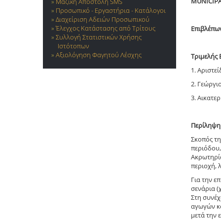
MUNICIPA
Μαζική Αποστολή SMS
Προσωπικό - Εργαστήρια - Κατάλογοι
Διαχείριση Αδειών Προσωπικού
Έλεγχος Κατάστασης από Τρίτους
Επιβλέπω
Συλλογή Στατιστικών Χρήσης
Ιστότοπων
Αξιολόγηση Φαγητού Λέσχης
Τριμελής 
1. Αριστε
2. Γεώργι
3. Αικατε
Περίληψη
Σκοπός τη
περιόδου,
Ακρωτηρίο
περιοχή, 
Για την ε
σενάρια (
Στη συνέχ
αγωγών κα
μετά την 