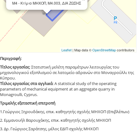
Μ4 - Κτίριο ΜΗΧΟΠ, Μ4.003, ΔΙΑ ΖΩΣΗΣ
Leaflet
| Map data ©
OpenStreetMap
contributors
Περιγραφή:
Τίτλος εργασίας
: Στατιστική μελέτη παραμέτρων λειτουργίας του
μηχανολογικού εξοπλισμού σε λατομείο αδρανών στο Μοναγρούλλι της
Κύπρου.
Τίτλος εργασίας στα αγγλικά
: A statistical study of the operating
parameters of mechanical equipment at an aggregate quarry in
Monagroulli, Cyprus.
Τριμελής εξεταστική επιτροπή
1.Γεώργιος Ξηρουδάκης, επικ. καθηγητής σχολής ΜΗΧΟΠ (Επιβλέπων)
2. Εμμανουήλ Βαρουχάκης, επικ. καθηγητής σχολής ΜΗΧΟΠ
3. Δρ. Γεώργιος Σαράτσης, μέλος ΕΔΙΠ σχολής ΜΗΧΟΠ