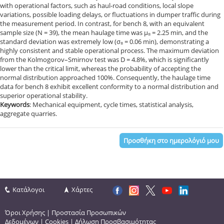
with operational factors, such as haul-road conditions, local slope
variations, possible loading delays, or fluctuations in dumper traffic during
the measurement period. In contrast, for bench 8, with an equivalent
sample size (N = 39), the mean haulage time was μ₈ = 2.25 min, and the
standard deviation was extremely low (σ₈ = 0.06 min), demonstrating a
highly consistent and stable operational process. The maximum deviation
from the Kolmogorov–Smirnov test was D = 4.8%, which is significantly
lower than the critical limit, whereas the probability of accepting the
normal distribution approached 100%. Consequently, the haulage time
data for bench 8 exhibit excellent conformity to a normal distribution and
superior operational stability.
Keywords
: Mechanical equipment, cycle times, statistical analysis,
aggregate quarries.
Προσθήκη στο ημερολόγιό μου
Κατάλογοι
Χάρτες
Όροι Χρήσης
|
Προστασία Προσωπικών
Δεδομένων
|
Cookies
|
Δήλωση Προσβασιμότητας