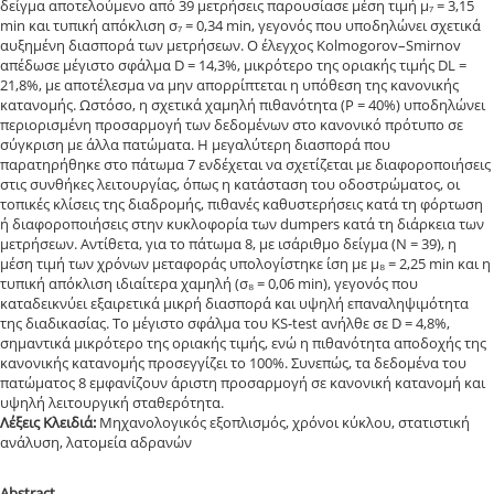
δείγμα αποτελούμενο από 39 μετρήσεις παρουσίασε μέση τιμή μ₇ = 3,15
min και τυπική απόκλιση σ₇ = 0,34 min, γεγονός που υποδηλώνει σχετικά
αυξημένη διασπορά των μετρήσεων. Ο έλεγχος Kolmogorov–Smirnov
απέδωσε μέγιστο σφάλμα D = 14,3%, μικρότερο της οριακής τιμής DL =
21,8%, με αποτέλεσμα να μην απορρίπτεται η υπόθεση της κανονικής
κατανομής. Ωστόσο, η σχετικά χαμηλή πιθανότητα (P = 40%) υποδηλώνει
περιορισμένη προσαρμογή των δεδομένων στο κανονικό πρότυπο σε
σύγκριση με άλλα πατώματα. Η μεγαλύτερη διασπορά που
παρατηρήθηκε στο πάτωμα 7 ενδέχεται να σχετίζεται με διαφοροποιήσεις
στις συνθήκες λειτουργίας, όπως η κατάσταση του οδοστρώματος, οι
τοπικές κλίσεις της διαδρομής, πιθανές καθυστερήσεις κατά τη φόρτωση
ή διαφοροποιήσεις στην κυκλοφορία των dumpers κατά τη διάρκεια των
μετρήσεων. Αντίθετα, για το πάτωμα 8, με ισάριθμο δείγμα (N = 39), η
μέση τιμή των χρόνων μεταφοράς υπολογίστηκε ίση με μ₈ = 2,25 min και η
τυπική απόκλιση ιδιαίτερα χαμηλή (σ₈ = 0,06 min), γεγονός που
καταδεικνύει εξαιρετικά μικρή διασπορά και υψηλή επαναληψιμότητα
της διαδικασίας. Το μέγιστο σφάλμα του KS-test ανήλθε σε D = 4,8%,
σημαντικά μικρότερο της οριακής τιμής, ενώ η πιθανότητα αποδοχής της
κανονικής κατανομής προσεγγίζει το 100%. Συνεπώς, τα δεδομένα του
πατώματος 8 εμφανίζουν άριστη προσαρμογή σε κανονική κατανομή και
υψηλή λειτουργική σταθερότητα.
Λέξεις Κλειδιά:
Μηχανολογικός εξοπλισμός, χρόνοι κύκλου, στατιστική
ανάλυση, λατομεία αδρανών
Abstract