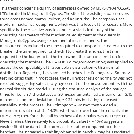
This thesis concerns a quarry of aggregates owned by MS (SKYRA) VASSAS
LTD, located in Monagrouli, Cyprus. The site of the existing quarry covers
three areas named Maros, Psiliteri, and Kounturka. The company uses
modern mechanical equipment, which was the focus of the research. More
specifically, the objective was to conduct a statistical study of the
operating parameters of the mechanical equipment at the quarry in
Monagrouli, Cyprus, using experimental measurements. The
measurements included the time required to transport the material to the
breaker, the time required for the drill to create the holes, the time
required for the loader to fill the trucks, and the fuel consumption for
operating the machines. The KS-Test (Kolmogorov-Smirnov) was applied to
assess the compatibility of the variable's distribution with a normal
distribution. Regarding the examined benches, the Kolmogorov–Smirnov
test indicated that, in most cases, the null hypothesis of normality was not
rejected, suggesting satisfactory agreement of the measurements with the
normal distribution model. During the statistical analysis of the haulage
times for bench 7, the dataset of 39 measurements had a mean of μ₇ = 3.15
min and a standard deviation of σ₇ = 0.34 min, indicating increased
variability in the process. The Kolmogorov–Smirnov test yielded a
maximum deviation of D = 14.3%, which was lower than the critical value
DL = 21.8%; therefore, the null hypothesis of normality was not rejected.
Nevertheless, the relatively low probability value (P = 40%) suggests a
weaker fit of the data to the normal distribution compared to other
benches. The increased variability observed in bench 7 may be associated