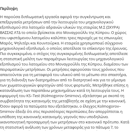
Περίληψη
Η παρούσα διπλωματική εργασία αφορά την συγκέντρωση και
επεξεργασία μετρήσεων από την λειτουργία του μηχανολογικού
εξοπλισμού στο λατομείο αδρανών υλικών της εταιρίας Μ.Σ (ΣΚΥΡΑ)
ΒΑΣΣΑΣ ΛΤΔ το οποίο βρίσκεται στο Μοναγρούλλι της Κύπρου. Ο χώρος
του υφιστάμενου λατομείου καλύπτει τρεις περιοχές με τις επωνυμίες
Μαρός, Ψηλιτέρι και Κουντούρκα. Η εταιρεία χρησιμοποιεί σύγχρονο
μηχανολογικό εξοπλισμό, ο οποίος αποτέλεσε το επίκεντρο της έρευνας.
Πιο συγκεκριμένα, ο στόχος της συγκεκριμένης διπλωματικής αποτέλεσε
η στατιστική μελέτη των παραμέτρων λειτουργίας του μηχανολογικού
εξοπλισμού του λατομείου στο Μοναγρούλλι της Κύπρου, διαμέσου των
πειραματικών μετρήσεων. Οι μετρήσεις αφορούσαν τους χρόνους που
απαιτούνται για τη μεταφορά του υλικού από το μέτωπο στο σπαστήρα,
για τη διάνοιξη των διατρημάτων από το διατρητικό και για το γέμισμα
των χωματουργικών φορτηγών από τους φορτωτές. Μετρήθηκε επίσης η
κατανάλωση των παραπάνω μηχανημάτων κατά τη λειτουργία τους. Η
εφαρμογή του KS–Test (Kolmogorov-Smirnov), εξετάστηκε με σκοπό τη
συμβατότητα της κατανομής της μεταβλητής σε σχέση με την κανονική.
Όσον αφορά τα πατώματα που εξετάστηκαν, ο έλεγχος Kolmogorov–
Smirnov έδειξε ότι στις περισσότερες περιπτώσεις δεν απορρίπτεται η
υπόθεση της κανονικής κατανομής, γεγονός που υποδηλώνει
ικανοποιητική προσαρμογή των μετρήσεων στο κανονικό πρότυπο. Κατά
τη στατιστική ανάλυση των χρόνων μεταφοράς για το πάτωμα 7, το