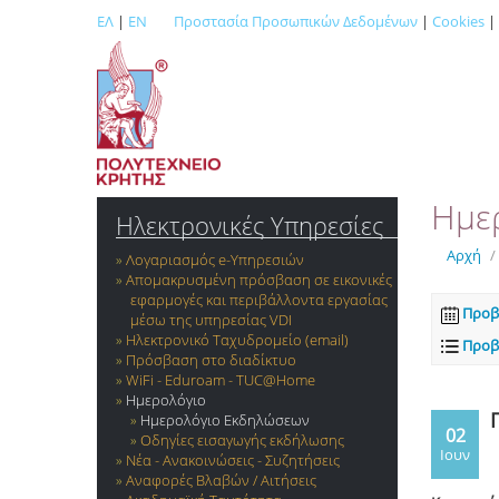
ΕΛ
|
EN
Προστασία Προσωπικών Δεδομένων
|
Cookies
|
Ημε
Ηλεκτρονικές Υπηρεσίες
Αρχή
/
Λογαριασμός e-Yπηρεσιών
Απομακρυσμένη πρόσβαση σε εικονικές
εφαρμογές και περιβάλλοντα εργασίας
Προβ
μέσω της υπηρεσίας VDI
Ηλεκτρονικό Ταχυδρομείο (email)
Προβ
Πρόσβαση στο διαδίκτυο
WiFi - Eduroam - TUC@Home
Ημερολόγιο
Ημερολόγιο Εκδηλώσεων
02
Οδηγίες εισαγωγής εκδήλωσης
Ιουν
Νέα - Ανακοινώσεις - Συζητήσεις
Αναφορές Βλαβών / Αιτήσεις