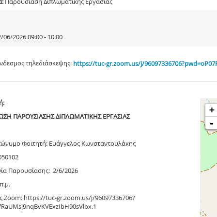
α:
Παρουσίαση Διπλωματικής Εργασίας
/06/2026 09:00 - 10:00
νδεσμος τηλεδιάσκεψης:
https://tuc-gr.zoom.us/j/96097336706?pwd=oP0
ή:
+
ΣΗ ΠΑΡΟΥΣΙΑΣΗΣ ΔΙΠΛΩΜΑΤΙΚΗΣ ΕΡΓΑΣΙΑΣ
-
ώνυμο Φοιτητή: Ευάγγελος Κωνσταντουλάκης
050102
ία Παρουσίασης: 2/6/2026
π.μ.
 Zoom: https://tuc-gr.zoom.us/j/96097336706?
RaUMsj9nqBvKVExzIbH90sVlbx.1