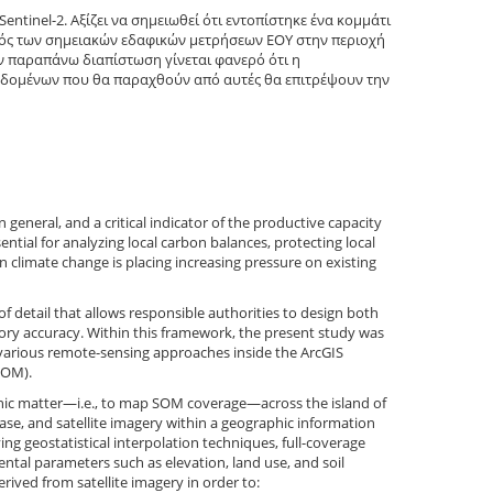
entinel-2. Αξίζει να σημειωθεί ότι εντοπίστηκε ένα κομμάτι
θμός των σημειακών εδαφικών μετρήσεων ΕΟΥ στην περιοχή
ην παραπάνω διαπίστωση γίνεται φανερό ότι η
εδομένων που θα παραχθούν από αυτές θα επιτρέψουν την
 general, and a critical indicator of the productive capacity
sential for analyzing local carbon balances, protecting local
climate change is placing increasing pressure on existing
of detail that allows responsible authorities to design both
tory accuracy. Within this framework, the present study was
 various remote-sensing approaches inside the ArcGIS
SOM).
organic matter—i.e., to map SOM coverage—across the island of
se, and satellite imagery within a geographic information
g geostatistical interpolation techniques, full-coverage
tal parameters such as elevation, land use, and soil
rived from satellite imagery in order to: