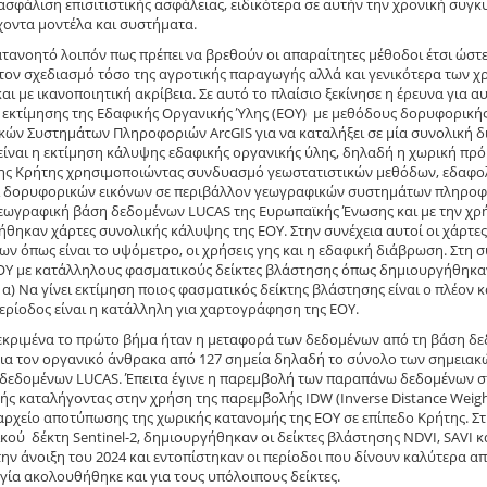
ξασφάλιση επισιτιστικής ασφάλειας, ειδικότερα σε αυτήν την χρονική συγ
οντα μοντέλα και συστήματα.
ατανοητό λοιπόν πως πρέπει να βρεθούν οι απαραίτητες μέθοδοι έτσι ώσ
 τον σχεδιασμό τόσο της αγροτικής παραγωγής αλλά και γενικότερα των χ
και με ικανοποιητική ακρίβεια. Σε αυτό το πλαίσιο ξεκίνησε η έρευνα για
εκτίμησης της Εδαφικής Οργανικής Ύλης (ΕΟΥ) με μεθόδους δορυφορικής
ών Συστημάτων Πληροφοριών ArcGIS για να καταλήξει σε μία συνολική δι
είναι η εκτίμηση κάλυψης εδαφικής οργανικής ύλης, δηλαδή η χωρική πρ
της Κρήτης χρησιμοποιώντας συνδυασμό γεωστατιστικών μεθόδων, εδαφ
ι δορυφορικών εικόνων σε περιβάλλον γεωγραφικών συστημάτων πληροφο
εωγραφική βάση δεδομένων LUCAS της Ευρωπαϊκής Ένωσης και με την χρ
θηκαν χάρτες συνολικής κάλυψης της ΕΟΥ. Στην συνέχεια αυτοί οι χάρτε
ν όπως είναι το υψόμετρο, οι χρήσεις γης και η εδαφική διάβρωση. Στ
ΟΥ με κατάλληλους φασματικούς δείκτες βλάστησης όπως δημιουργήθηκαν
: α) Να γίνει εκτίμηση ποιος φασματικός δείκτης βλάστησης είναι ο πλέον 
ερίοδος είναι η κατάλληλη για χαρτογράφηση της ΕΟΥ.
κριμένα το πρώτο βήμα ήταν η μεταφορά των δεδομένων από τη βάση δε
για τον οργανικό άνθρακα από 127 σημεία δηλαδή το σύνολο των σημεια
δεδομένων LUCAS. Έπειτα έγινε η παρεμβολή των παραπάνω δεδομένων σ
ς καταλήγοντας στην χρήση της παρεμβολής IDW (Inverse Distance Weight
ρχείο αποτύπωσης της χωρικής κατανομής της ΕΟΥ σε επίπεδο Κρήτης. Στ
ού δέκτη Sentinel-2, δημιουργήθηκαν οι δείκτες βλάστησης NDVI, SAVI και
την άνοιξη του 2024 και εντοπίστηκαν οι περίοδοι που δίνουν καλύτερα απ
ία ακολουθήθηκε και για τους υπόλοιπους δείκτες.