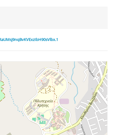
7RaUMsj9nqBvKVExzIbH90sVlbx.1