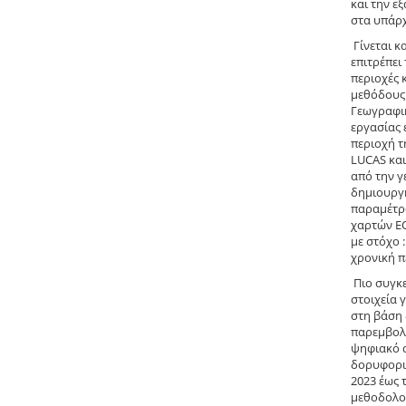
και την ε
στα υπάρχ
Γίνεται κ
επιτρέπει
περιοχές 
μεθόδους 
Γεωγραφικ
εργασίας 
περιοχή 
LUCAS κα
από την γ
δημιουργή
παραμέτρω
χαρτών Ε
με στόχο 
χρονική π
Πιο συγκε
στοιχεία 
στη βάση 
παρεμβολή
ψηφιακό α
δορυφορικ
2023 έως 
μεθοδολογ