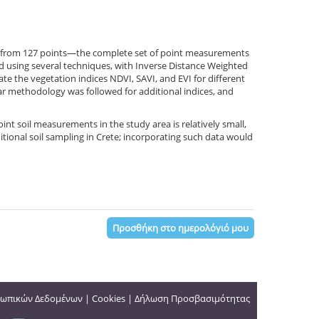
ata from 127 points—the complete set of point measurements
nd using several techniques, with Inverse Distance Weighted
e the vegetation indices NDVI, SAVI, and EVI for different
ilar methodology was followed for additional indices, and
int soil measurements in the study area is relatively small,
ditional soil sampling in Crete; incorporating such data would
Προσθήκη στο ημερολόγιό μου
ωπικών Δεδομένων
|
Cookies
|
Δήλωση Προσβασιμότητας