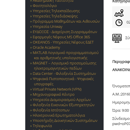
Ακαδημαϊκή Ταυτότητα
Κατηγορί
Φοιτητολόγιο
Υπηρεσίες Τηλεκπαίδευσης
Υπηρεσίες Τηλεδιάσκεψης
Πρόγραμμα Μαθημάτων και Αιθουσών
02
Υπηρεσία Uniway
ΕΥΔΟΞΟΣ - Διαχείριση Συγγραμμάτων
Εφαρμογές Νέφους MS Office 365
Σύ
OKEANOS - Υπηρεσίες Νέφους ΕΔΕΤ
Oracle Academy
MATLAB Λογισμικό προγραμματισμού
και αριθμητικής υπολογιστικής
Περιγραφ
MAGNET – Λογισμικό προσομοίωσης
ηλεκτρομαγνητικών πεδίων
ΑΝΑΚΟΙΝΩ
Data Center - Φιλοξενία Συστημάτων
Ψηφιακά Πιστοποιητικά - Ψηφιακές
υπογραφές
Όνοματεπ
Virtual Private Network (VPN)
Α.Μ.:2016
Μηχανογραφικό Κέντρο
Υπηρεσία Διαμοιρασμού Αρχείων
Ημερομην
Φιλοξενία Εικονικών Εξυπηρετητών
Φιλοξενία Ιστότοπων
Ώρα: 9:00 
Ηλεκτρονικά Ερωτηματολόγια
Σύνδεσμος
Υποστήριξη Διοικητικών Συστημάτων
pwd=oP07
Τηλεφωνία