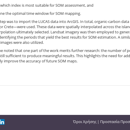
y which index is most suitable for SOM assessment, and
ine the optimal time window for SOM mapping.
step was to import the LUCAS data into ArcGIS. In total, organic-carbon d
for Crete—were used. These data were spatially interpolated across the isla
rpolation ultimately selected. Landsat imagery was then employed to generat
dentifying the periods that yield the best results for SOM estimation. A sim
 images were also utilized.
be noted that one part of the work merits further research: the number of po
till sufficient to produce meaningful results. This highlights the need for ad
tly improve the accuracy of future SOM maps.
Όροι Χρήσης
|
Προστασία Προσ