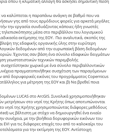
κυρία όπου η κλιματική αλλαγή θα ασκήσει σημαντική πίεση
τε να καλύπτεται η παραπάνω ανάγκη σε βαθμό που να
ρήσεων γης από τους αρμόδιους φορείς για αρκετά μεγάλες
 αυτήν την εργασία συνδυάζοντας κάποιες ήδη γνωστές
 τηλεπισκόπησης μέσα στο περιβάλλον του λογισμικού
αδικασία εκτίμησης της ΕΟΥ. Πιο αναλυτικά, σκοπός της
όβλεψη της εδαφικής οργανικής ύλης στην ευρύτερη
ολογικών δεδομένων από την ευρωπαϊκή βάση δεδομένων
ριών. Έχοντας σαν βάση ένα σύνολο εδαφικών δειγμάτων
ήση γεωστατιστικών τεχνικών παρεμβολής
ς συσχετίστηκαν χωρικά με ένα σύνολο περιβαλλοντικών
η συνέχεια πραγματοποιήθηκε συσχέτιση των παραγόμενων
 από δορυφορικές εικόνες του προγράμματος Copernicus
κατάλληλος για μέτρηση της EOY και β) Να βρεθεί ποια
δομένων LUCAS στο ArcGIS. Συνολικά χρησιμοποιήθηκαν
κών μετρήσεων στο νησί της Κρήτης όπως αποτυπώνονται
το νησί της Κρήτης χρησιμοποιώντας διάφορες μεθόδους
ed) ως βέλτιστη με στόχο να δημιουργηθεί ένα ενιαίο
ην συνέχεια, με την βοήθεια δορυφορικών εικόνων του
 EVI για τις διάφορες εποχές του από το καλοκαίρι του
οτελέσματα για την εκτίμηση της ΕΟΥ. Αντίστοιχη