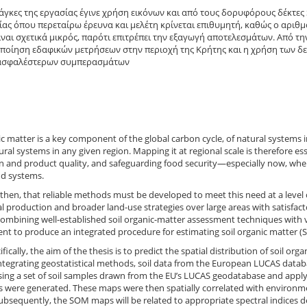
νάγκες της εργασίας έγινε χρήση εικόνων και από τους δορυφόρους δέκτες S
ίας όπου περεταίρω έρευνα και μελέτη κρίνεται επιθυμητή, καθώς ο αρι
ίναι σχετικά μικρός, παρότι επιτρέπει την εξαγωγή αποτελεσμάτων. Από τ
οίηση εδαφικών μετρήσεων στην περιοχή της Κρήτης και η χρήση των δ
ασφαλέστερων συμπερασμάτων
ic matter is a key component of the global carbon cycle, of natural systems in
tural systems in any given region. Mapping it at regional scale is therefore es
 and product quality, and safeguarding food security—especially now, when 
d systems.
r, then, that reliable methods must be developed to meet this need at a level 
al production and broader land-use strategies over large areas with satisfac
 combining well-established soil organic-matter assessment techniques with
nt to produce an integrated procedure for estimating soil organic matter (
fically, the aim of the thesis is to predict the spatial distribution of soil 
ntegrating geostatistical methods, soil data from the European LUCAS databa
ing a set of soil samples drawn from the EU’s LUCAS geodatabase and applyin
were generated. These maps were then spatially correlated with environmen
ubsequently, the SOM maps will be related to appropriate spectral indices de