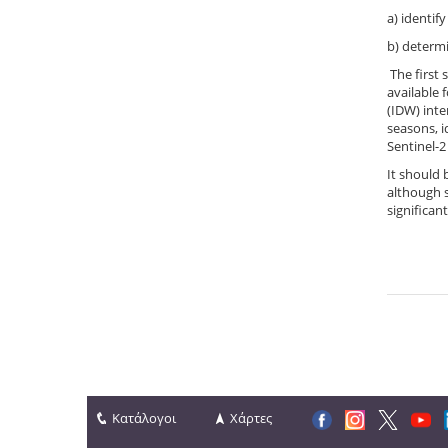
a) identif
b) determ
The first 
available 
(IDW) inte
seasons, i
Sentinel-2
It should 
although s
significan
Κατάλογοι
Χάρτες