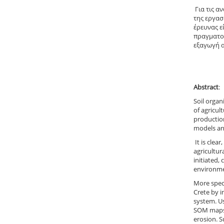
Για τις α
της εργασ
έρευνας ε
πραγματοπ
εξαγωγή 
Abstract
:
Soil organ
of agricul
production
models an
It is clea
agricultur
initiated,
environme
More speci
Crete by i
system. Us
SOM maps 
erosion. S