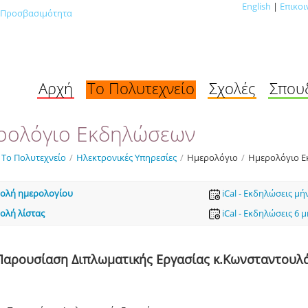
English
|
Επικοι
Προσβασιμότητα
Αρχή
Το Πολυτεχνείο
Σχολές
Σπου
ρολόγιο Εκδηλώσεων
Το Πολυτεχνείο
/
Ηλεκτρονικές Υπηρεσίες
/
Ημερολόγιο
/
Ημερολόγιο 
ολή ημερολογίου
iCal - Εκδηλώσεις μή
ολή λίστας
iCal - Εκδηλώσεις 6 
Παρουσίαση Διπλωματικής Εργασίας κ.Κωνσταντουλ