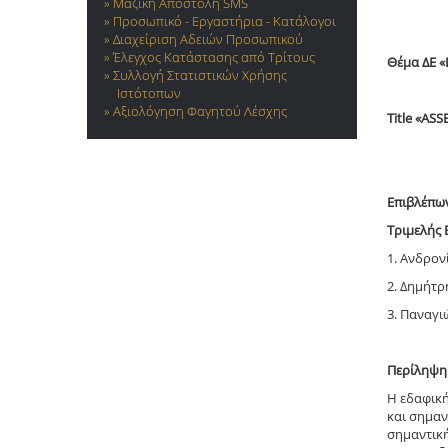
Μαζική Αποστολή SMS
Προσωπικό - Εργαστήρια - Κατάλογοι
Διαχείριση Αδειών Προσωπικού
Έλεγχος Κατάστασης από Τρίτους
Θέμα ΔE 
Συλλογή Στατιστικών Χρήσης
Ιστότοπων
Αξιολόγηση Φαγητού Λέσχης
Title «A
Επιβλέπω
Τριμελής 
1. Ανδρο
2. Δημήτρ
3. Παναγι
Περίληψη
Η εδαφικ
και σημαν
σημαντική