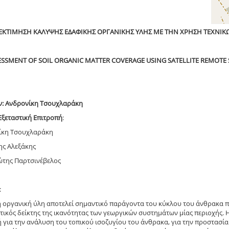
«ΕΚΤΙΜΗΣΗ ΚΑΛΥΨΗΣ ΕΔΑΦΙΚΗΣ ΟΡΓΑΝΙΚΗΣ ΥΛΗΣ ΜΕ ΤΗΝ ΧΡΗΣΗ ΤΕΧΝΙ
SSESSMENT OF SOIL ORGANIC MATTER COVERAGE USING SATELLITE REMOTE
ν:
Ανδρονίκη Τσουχλαράκη
Εξεταστική Επιτροπή
:
νίκη Τσουχλαράκη
ης Αλεξάκης
ώτης Παρτσινέβελος
:
ή οργανική ύλη αποτελεί σημαντικό παράγοντα του κύκλου του άνθρακα 
τικός δείκτης της ικανότητας των γεωργικών συστημάτων μίας περιοχής. 
 για την ανάλυση του τοπικού ισοζυγίου του άνθρακα, για την προστασία