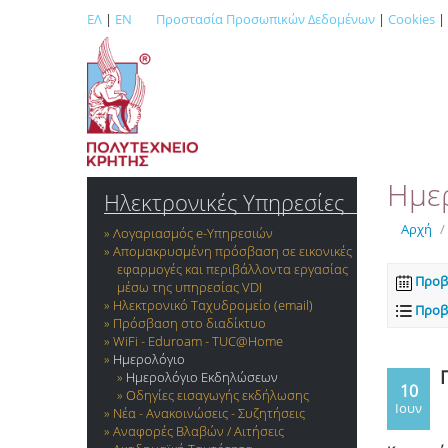
ΕΛ
|
EN
Προστασία Προσωπικών Δεδομένων
|
Cookies
|
Ημε
Ηλεκτρονικές Υπηρεσίες
Αρχή
/
Λογαριασμός e-Yπηρεσιών
Απομακρυσμένη πρόσβαση σε εικονικές
εφαρμογές και περιβάλλοντα εργασίας
Προβ
μέσω της υπηρεσίας VDI
Ηλεκτρονικό Ταχυδρομείο (email)
Προβ
Πρόσβαση στο διαδίκτυο
WiFi - Eduroam - TUC@Home
Ημερολόγιο
Ημερολόγιο Εκδηλώσεων
10
Οδηγίες εισαγωγής εκδήλωσης
Ιουν
Νέα - Ανακοινώσεις - Συζητήσεις
Αναφορές Βλαβών / Αιτήσεις