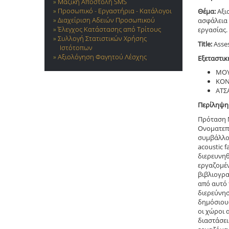
Μαζική Αποστολή SMS
Προσωπικό - Εργαστήρια - Κατάλογοι
Θέμα:
Αξι
Διαχείριση Αδειών Προσωπικού
ασφάλεια 
Έλεγχος Κατάστασης από Τρίτους
εργασίας.
Συλλογή Στατιστικών Χρήσης
Title:
Asses
Ιστότοπων
Αξιολόγηση Φαγητού Λέσχης
Εξεταστικ
ΜΟΥ
ΚΟΝ
ΑΤΣ
Περίληψη
Πρόταση 
Ονοματεπ
συμβάλλου
acoustic f
διερευνηθ
εργαζομέν
βιβλιογρα
από αυτό 
διερεύνη
δημόσιους
οι χώροι 
διαστάσει