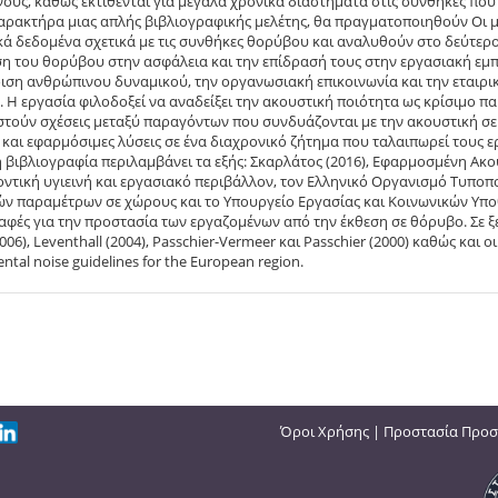
ους, καθώς εκτίθενται για μεγάλα χρονικά διαστήματα στις συνθήκες που δ
αρακτήρα μιας απλής βιβλιογραφικής μελέτης, θα πραγματοποιηθούν Οι 
ά δεδομένα σχετικά με τις συνθήκες θορύβου και αναλυθούν στο δεύτερο
η του θορύβου στην ασφάλεια και την επίδρασή τους στην εργασιακή εμπ
ριση ανθρώπινου δυναμικού, την οργανωσιακή επικοινωνία και την εταιρι
. Η εργασία φιλοδοξεί να αναδείξει την ακουστική ποιότητα ως κρίσιμο πα
στούν σχέσεις μεταξύ παραγόντων που συνδυάζονται με την ακουστική σε
 και εφαρμόσιμες λύσεις σε ένα διαχρονικό ζήτημα που ταλαιπωρεί τους 
ή βιβλιογραφία περιλαμβάνει τα εξής: Σκαρλάτος (2016), Εφαρμοσμένη Ακ
ντική υγιεινή και εργασιακό περιβάλλον, τον Ελληνικό Οργανισμό Τυποπο
ν παραμέτρων σε χώρους και το Υπουργείο Εργασίας και Κοινωνικών Υποθ
φές για την προστασία των εργαζομένων από την έκθεση σε θόρυβο. Σε ξ
006), Leventhall (2004), Passchier-Vermeer και Passchier (2000) καθώς και
tal noise guidelines for the European region.
Όροι Χρήσης
|
Προστασία Προσ