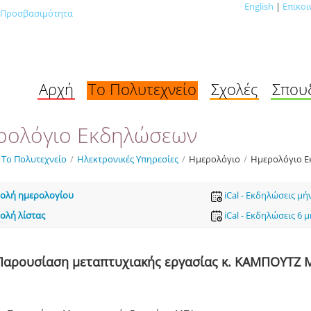
English
|
Επικοι
Προσβασιμότητα
Αρχή
Το Πολυτεχνείο
Σχολές
Σπου
ρολόγιο Εκδηλώσεων
Το Πολυτεχνείο
/
Ηλεκτρονικές Υπηρεσίες
/
Ημερολόγιο
/
Ημερολόγιο 
ολή ημερολογίου
iCal - Εκδηλώσεις μή
ολή λίστας
iCal - Εκδηλώσεις 6 
Παρουσίαση μεταπτυχιακής εργασίας κ. ΚΑΜΠΟΥΤΖ 