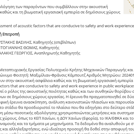
ολόγηση των παραγόντων που συμβάλλουν στην ακουστική
καθώς και τη βιωματική εργασιακή εμπειρία σε δημόσιους χώρους
sment of acoustic factors that are conducive to safety and work experience
ή Επιτροπή
ΣΤΑΚΗΣ ΒΑΣΙΛΗΣ, Καθηγητής (επιβλέπων)
ΤΟΓΙΑΝΝΗΣ ΘΩΜΑΣ, Καθηγητής
ΑΛΑΚΗΣ ΓΕΩΡΓΙΟΣ, Αναπληρωτής Καθηγητής
Μεταπτυχιακής Εργασίας Πολυτεχνείο Κρήτης Μηχανικών Παραγωγής και 
ώνυμο Φοιτητή: Μαξιμίλιαν-Φράνσις Κάμπουτζ Αριθμός Μητρώου: 202401
ν στην ακουστική ασφάλεια καθώς και τη βιωματική εργασιακή εμπειρία 
actors that are conducive to safety and work experience in public workplac
εί ο ρόλος της ακουστικής ποιότητας καθώς και των συνθηκών θορύβου σ
ων σε δημόσιους χώρους εργασίας. Η έρευνα θα πραγματοποιηθεί σε δύο 
φική έρευνα ανασκόπηση, ανάλυση κανονιστικών πλαισίων και παρουσία
το στάδιο θα προσδιοριστεί το πλαίσιο που θα οδηγήσει στο δεύτερο στά
ση μέσω ποσοτικής αξιολόγησης χρησιμοποιώντας μετρήσεις και συστημα
 χώρους, όπως το ΚΕΠ Χανίων, η ΔΟΥ Χανίων (Εφορία), το ΙΚΑ/ΕΦΚΑ και τ
αναμονής και τα τμήματα με μηχανήματα. Τα δεδομένα θα αναλυθούν με σ
ς και αλληλεξαρτήσεις, ενώ ιδιαίτερη προσοχή θα δοθεί στην αποφυγή τ