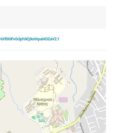
NcNXf0I0Fv0clph9Q9oMpaNDZaVZ.1