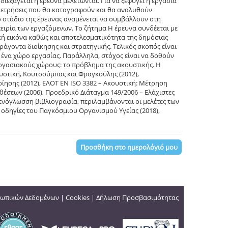
ιεξάγεται η έρευνα μελετώνται. Για να ξεφύγει η εργασία
μετρήσεις που θα καταγραφούν και θα αναλυθούν
 στάδιο της έρευνας αναμένεται να συμβάλλουν στη
ειρία των εργαζόμενων. Το ζήτημα Η έρευνα συνδέεται με
κή εικόνα καθώς και αποτελεσματικότητα της δημόσιας
ράγοντα διοίκησης και στρατηγικής. Τελικός σκοπός είναι
 ένα χώρο εργασίας. Παράλληλα, στόχος είναι να δοθούν
εργασιακούς χώρους: το πρόβλημα της ακουστικής. Η
ουστική, Κουτσούμπας και Φραγκούλης (2012),
ίησης (2012), ΕΛΟΤ ΕΝ ISO 3382 – Ακουστική: Μέτρηση
έσεων (2006), Προεδρικό Διάταγμα 149/2006 – Ελάχιστες
ενόγλωσση βιβλιογραφία, περιλαμβάνονται οι μελέτες των
 οι οδηγίες του Παγκόσμιου Οργανισμού Υγείας (2018),
Προσθήκη στο ημερολόγιό μου
ωπικών Δεδομένων
|
Cookies
|
Δήλωση Προσβασιμότητας