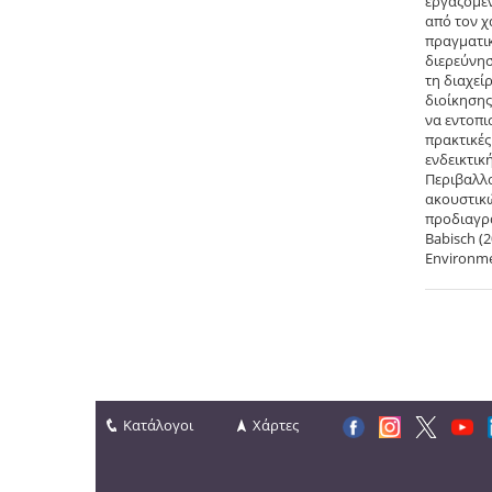
εργαζόμεν
από τον χ
πραγματικ
διερεύνησ
τη διαχεί
διοίκησης
να εντοπι
πρακτικές
ενδεικτικ
Περιβαλλο
ακουστικώ
προδιαγρα
Babisch (2
Environmen
Κατάλογοι
Χάρτες