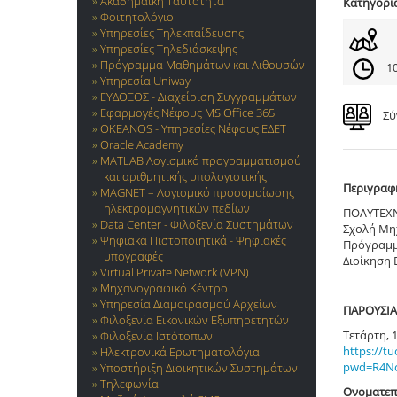
Ακαδημαϊκή Ταυτότητα
Κατηγορί
Φοιτητολόγιο
Υπηρεσίες Τηλεκπαίδευσης
Υπηρεσίες Τηλεδιάσκεψης
Πρόγραμμα Μαθημάτων και Αιθουσών
10
Υπηρεσία Uniway
ΕΥΔΟΞΟΣ - Διαχείριση Συγγραμμάτων
Εφαρμογές Νέφους MS Office 365
Σύ
OKEANOS - Υπηρεσίες Νέφους ΕΔΕΤ
Oracle Academy
MATLAB Λογισμικό προγραμματισμού
και αριθμητικής υπολογιστικής
Περιγραφ
MAGNET – Λογισμικό προσομοίωσης
ηλεκτρομαγνητικών πεδίων
ΠΟΛΥΤΕΧ
Data Center - Φιλοξενία Συστημάτων
Σχολή Μη
Ψηφιακά Πιστοποιητικά - Ψηφιακές
Πρόγραμμ
υπογραφές
Διοίκηση 
Virtual Private Network (VPN)
Μηχανογραφικό Κέντρο
Υπηρεσία Διαμοιρασμού Αρχείων
ΠΑΡΟΥΣΙΑ
Φιλοξενία Εικονικών Εξυπηρετητών
Τετάρτη, 1
Φιλοξενία Ιστότοπων
https://t
Ηλεκτρονικά Ερωτηματολόγια
pwd=R4Nc
Υποστήριξη Διοικητικών Συστημάτων
Τηλεφωνία
Ονοματεπ