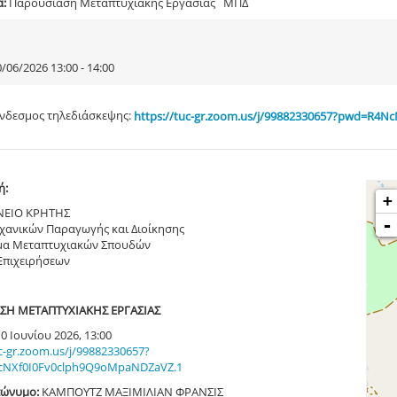
α:
Παρουσίαση Μεταπτυχιακής Εργασίας ΜΠΔ
/06/2026 13:00 - 14:00
νδεσμος τηλεδιάσκεψης:
https://tuc-gr.zoom.us/j/99882330657?pwd=R4
ή:
+
ΝΕΙΟ ΚΡΗΤΗΣ
-
χανικών Παραγωγής και Διοίκησης
α Μεταπτυχιακών Σπουδών
Επιχειρήσεων
ΣΗ ΜΕΤΑΠΤΥΧΙΑΚΗΣ ΕΡΓΑΣΙΑΣ
0 Ιουνίου 2026, 13:00
uc-gr.zoom.us/j/99882330657?
NXf0I0Fv0clph9Q9oMpaNDZaVZ.1
ώνυμο:
ΚΑΜΠΟΥΤΖ ΜΑΞΙΜΙΛΙΑΝ ΦΡΑΝΣΙΣ