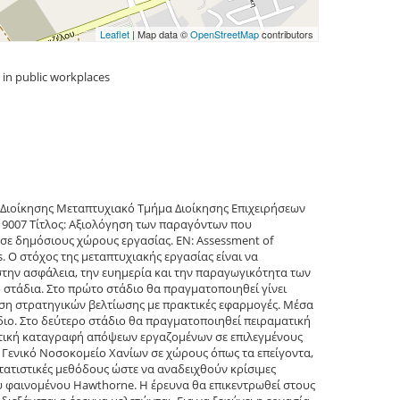
Leaflet
| Map data ©
OpenStreetMap
contributors
 in public workplaces
Διοίκησης Μεταπτυχιακό Τμήμα Διοίκησης Επιχειρήσεων
9007 Τίτλος: Αξιολόγηση των παραγόντων που
σε δημόσιους χώρους εργασίας. EN: Assessment of
es. Ο στόχος της μεταπτυχιακής εργασίας είναι να
την ασφάλεια, την ευημερία και την παραγωγικότητα των
στάδια. Στο πρώτο στάδιο θα πραγματοποιηθεί γίνει
ση στρατηγικών βελτίωσης με πρακτικές εφαρμογές. Μέσα
διο. Στο δεύτερο στάδιο θα πραγματοποιηθεί πειραματική
τική καταγραφή απόψεων εργαζομένων σε επιλεγμένους
ο Γενικό Νοσοκομείο Χανίων σε χώρους όπως τα επείγοντα,
τατιστικές μεθόδους ώστε να αναδειχθούν κρίσιμες
ου φαινομένου Hawthorne. Η έρευνα θα επικεντρωθεί στους