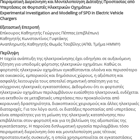
Πειραματική Διερεύνηση και Μοντελοποίηση Διάταξης Προστασίας από
Υπερτάσεις σε Φορτιστές Ηλεκτρικών Οχημάτων
Experimental Investigation and Modelling of SPD in Electric Vehicle
Chargers
Εξεταστική Επιτροπή
Επίκουρος Καθηγητής Γεώργιος Πέππας (επιβλέπων)
Καθηγητής Κωνσταντίνος Γυφτάκης
Αναπληρωτής Καθηγητής Θωμάς Τσοβίλης (ΑΠΘ, Τμήμα ΗΜΜΥ)
Περίληψη
Η ταχεία ανάπτυξη της ηλεκτροκίνησης έχει οδηγήσει σε αυξανόμενη
ζήτηση για υποδομές φόρτισης ηλεκτρικών οχημάτων. Καθώς οι
φορτιστές ηλεκτρικών οχημάτων εγκαθίστανται ολοένα και περισσότερο
σε οικιακούς, εμπορικούς και δημόσιους χώρους, η αξιόπιστη και
ασφαλής λειτουργία τους αποτελεί σημαντική απαίτηση για τις
σύγχρονες ηλεκτρικές εγκαταστάσεις. Δεδομένου ότι οι φορτιστές
ηλεκτρικών οχημάτων περιλαμβάνουν ευαίσθητα ηλεκτρονικά, ενδέχεται
να εκτεθούν σε μεταβατικές υπερτάσεις που προκαλούνται από
κεραυνική δραστηριότητα, διακοπτικούς χειρισμούς και άλλες ηλεκτρικές
διαταραχές. Για τον λόγο αυτό, οι διατάξεις προστασίας από υπερτάσεις
είναι απαραίτητες για τη μείωση της ηλεκτρικής καταπόνησης που
επιβάλλεται στον φορτιστή και για τη βελτίωση της αξιοπιστίας της
εγκατάστασης. Η παρούσα διπλωματική εργασία περιλαμβάνει τόσο
πειραματική διερεύνηση όσο και μοντελοποίηση μιας τέτοιας
προστατευτικής συσκευής, η οποία χρησιμοποιείται σε εγκαταστάσεις