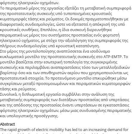
φόρτισης ηλεκτρικών οχημάτων.
Το πειραματικό μέρος της εργασίας εξετάζει τη μεταβατική συμπεριφορά
της προστατευτικής συσκευής υπό τυποποιημένες κρουστικές
κυματομορφές τάσης και ρεύματος. Οι δοκιμές πραγματοποιήθηκαν με
διαφορετικές συνδεσμολογίες, ώστε να εξεταστεί η απόκρισή της υπό
κρουστικές συνθήκες. Επιπλέον, η ίδια συσκευή διερευνήθηκε
πειραματικά ως μέρος του συστήματος προστασίας ενός φορτιστή
ηλεκτρικού οχήματος, με στόχο την αξιολόγηση της συμπεριφοράς της
πλήρους συνδεσμολογίας υπό κρουστική καταπόνηση.
Στο μέρος της μοντελοποίησης αναπτύσσεται ένα ισοδύναμο
κυκλωματικό μοντέλο της προστατευτικής συσκευής στο ATP-EMTP. Το
μοντέλο βασίζεται στην εσωτερική τοπολογία της συγκεκριμένης
συσκευής και περιλαμβάνει αναπαραστάσεις τόσο των μεταλλοξειδικών
βαρίστορ όσο και των σπινθηριστών αερίου που χρησιμοποιούνται ως
προστατευτικά στοιχεία. Το προτεινόμενο μοντέλο επικυρώθηκε μέσω
συγκρίσεων μεταξύ προσομοιωμένων και πειραματικών κυματομορφών
τάσης και ρεύματος.
Συνολικά, η διπλωματική εργασία συμβάλλει στην ανάλυση της
μεταβατικής συμπεριφοράς των διατάξεων προστασίας από υπερτάσεις
και της απόδοσης της προστασίας έναντι υπερτάσεων σε εγκαταστάσεις
φόρτισης ηλεκτρικών οχημάτων, μέσω μιας συνδυασμένης πειραματικής
και υπολογιστικής προσέγγισης.
Abstract
The rapid growth of electric mobility has led to an increasing demand for