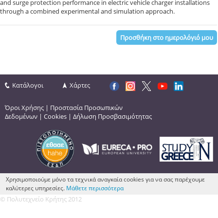
and surge protection performance in electric vehicle charger installations
through a combined experimental and simulation approach.
Προσθήκη στο ημερολόγιό μου
Κατάλογοι
Χάρτες
Όροι Χρήσης
|
Προστασία Προσωπικών
Δεδομένων
|
Cookies
|
Δήλωση Προσβασιμότητας
Χρησιμοποιούμε μόνο τα τεχνικά αναγκαία cookies για να σας παρέχουμε
καλύτερες υπηρεσίες.
Μάθετε περισσότερα
© Πολυτεχνείο Κρήτης 2012