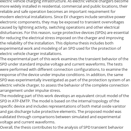
electric vehicle charging infrastructure. As electric vehicle chargers become
more widely installed in residential, commercial and public locations, their
reliable and safe operation becomes an important requirement for
modern electrical installations. Since EV chargers include sensitive power
electronic components, they may be exposed to transient overvoltages
caused by lightning activity, switching operations and other electrical
disturbances. For this reason, surge protective devices (SPDs) are essential
for reducing the electrical stress imposed on the charger and improving
the reliability of the installation. This diploma thesis includes both
experimental work and modeling of an SPD used for the protection of
electric vehicle charger installations.
The experimental part of this work examines the transient behavior of the
SPD under standard impulse voltage and current waveforms. The tests
were performed with different connection configurations, to examine the
response of the device under impulse conditions. In addition, the same
SPD was experimentally investigated as part of the protection system of an
electric vehicle charger, to assess the behavior of the complete connection
arrangement under impulse stress.
The modeling part of this work develops an equivalent circuit model of the
SPD in ATP-EMTP. The model is based on the internal topology of the
specific device and includes representations of both metal oxide varistor
and gas discharge tube protective elements. The proposed model was
validated through comparisons between simulated and experimental
voltage and current waveforms.
Overall, the thesis contributes to the analysis of SPD transient behavior