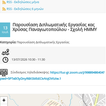
RSS - Εκδηλώσεις μήνα
RSS - Εκδηλώσεις 6 μηνών
Παρουσίαση Διπλωματικής Εργασίας κας
13
Χρύσας Παναγιωτοπούλου - Σχολή ΗΜΜΥ
Ιουλ
Κατηγορία:
Παρουσίαση Διπλωματικής Εργασίας
13/07/2026 10:30 - 11:30
Σύνδεσμος τηλεδιάσκεψης:
https://tuc-gr.zoom.us/j/99889486404?
pwd=5PTelX5yDnyR8XSMbECivNsjOVtzIw.1
+