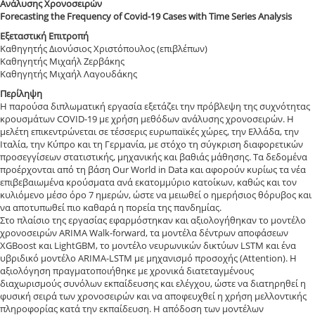
Ανάλυσης Χρονοσειρών
Forecasting the Frequency of Covid-19 Cases with Time Series Analysis
Εξεταστική Επιτροπή
Καθηγητής Διονύσιος Χριστόπουλος (επιβλέπων)
Καθηγητής Μιχαήλ Ζερβάκης
Καθηγητής Μιχαήλ Λαγουδάκης
Περίληψη
Η παρούσα διπλωματική εργασία εξετάζει την πρόβλεψη της συχνότητας
κρουσμάτων COVID-19 με χρήση μεθόδων ανάλυσης χρονοσειρών. Η
μελέτη επικεντρώνεται σε τέσσερις ευρωπαϊκές χώρες, την Ελλάδα, την
Ιταλία, την Κύπρο και τη Γερμανία, με στόχο τη σύγκριση διαφορετικών
προσεγγίσεων στατιστικής, μηχανικής και βαθιάς μάθησης. Τα δεδομένα
προέρχονται από τη βάση Our World in Data και αφορούν κυρίως τα νέα
επιβεβαιωμένα κρούσματα ανά εκατομμύριο κατοίκων, καθώς και τον
κυλιόμενο μέσο όρο 7 ημερών, ώστε να μειωθεί ο ημερήσιος θόρυβος και
να αποτυπωθεί πιο καθαρά η πορεία της πανδημίας.
Στο πλαίσιο της εργασίας εφαρμόστηκαν και αξιολογήθηκαν το μοντέλο
χρονοσειρών ARIMA Walk-forward, τα μοντέλα δέντρων αποφάσεων
XGBoost και LightGBM, το μοντέλο νευρωνικών δικτύων LSTM και ένα
υβριδικό μοντέλο ARIMA-LSTM με μηχανισμό προσοχής (Attention). Η
αξιολόγηση πραγματοποιήθηκε με χρονικά διατεταγμένους
διαχωρισμούς συνόλων εκπαίδευσης και ελέγχου, ώστε να διατηρηθεί η
φυσική σειρά των χρονοσειρών και να αποφευχθεί η χρήση μελλοντικής
πληροφορίας κατά την εκπαίδευση. Η απόδοση των μοντέλων