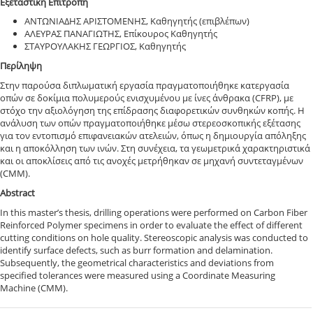
Εξεταστική Επιτροπή
ΑΝΤΩΝΙΑΔΗΣ ΑΡΙΣΤΟΜΕΝΗΣ, Καθηγητής (επιβλέπων)
ΑΛΕΥΡΑΣ ΠΑΝΑΓΙΩΤΗΣ, Επίκουρος Καθηγητής
ΣΤΑΥΡΟΥΛΑΚΗΣ ΓΕΩΡΓΙΟΣ, Καθηγητής
Περίληψη
Στην παρούσα διπλωματική εργασία πραγματοποιήθηκε κατεργασία
οπών σε δοκίμια πολυμερούς ενισχυμένου με ίνες άνθρακα (CFRP), με
στόχο την αξιολόγηση της επίδρασης διαφορετικών συνθηκών κοπής. Η
ανάλυση των οπών πραγματοποιήθηκε μέσω στερεοσκοπικής εξέτασης
για τον εντοπισμό επιφανειακών ατελειών, όπως η δημιουργία απόληξης
και η αποκόλληση των ινών. Στη συνέχεια, τα γεωμετρικά χαρακτηριστικά
και οι αποκλίσεις από τις ανοχές μετρήθηκαν σε μηχανή συντεταγμένων
(CMM).
Abstract
In this master’s thesis, drilling operations were performed on Carbon Fiber
Reinforced Polymer specimens in order to evaluate the effect of different
cutting conditions on hole quality. Stereoscopic analysis was conducted to
identify surface defects, such as burr formation and delamination.
Subsequently, the geometrical characteristics and deviations from
specified tolerances were measured using a Coordinate Measuring
Machine (CMM).