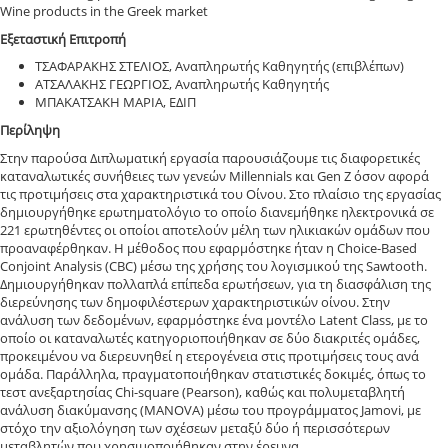
Wine products in the Greek market
Εξεταστική Επιτροπή
ΤΣΑΦΑΡΑΚΗΣ ΣΤΕΛΙΟΣ, Αναπληρωτής Καθηγητής (επιβλέπων)
ΑΤΣΑΛΑΚΗΣ ΓΕΩΡΓΙΟΣ, Αναπληρωτής Καθηγητής
ΜΠΑΚΑΤΣΑΚΗ ΜΑΡΙΑ, ΕΔΙΠ
Περίληψη
Στην παρούσα Διπλωματική εργασία παρουσιάζουμε τις διαφορετικές
καταναλωτικές συνήθειες των γενεών Millennials και Gen Z όσον αφορά
τις προτιμήσεις στα χαρακτηριστικά του Οίνου. Στο πλαίσιο της εργασίας
δημιουργήθηκε ερωτηματολόγιο το οποίο διανεμήθηκε ηλεκτρονικά σε
221 ερωτηθέντες οι οποίοι αποτελούν μέλη των ηλικιακών ομάδων που
προαναφέρθηκαν. Η μέθοδος που εφαρμόστηκε ήταν η Choice-Based
Conjoint Analysis (CBC) μέσω της χρήσης του λογισμικού της Sawtooth.
Δημιουργήθηκαν πολλαπλά επίπεδα ερωτήσεων, για τη διασφάλιση της
διερεύνησης των δημοφιλέστερων χαρακτηριστικών οίνου. Στην
ανάλυση των δεδομένων, εφαρμόστηκε ένα μοντέλο Latent Class, με το
οποίο οι καταναλωτές κατηγοριοποιήθηκαν σε δύο διακριτές ομάδες,
προκειμένου να διερευνηθεί η ετερογένεια στις προτιμήσεις τους ανά
ομάδα. Παράλληλα, πραγματοποιήθηκαν στατιστικές δοκιμές, όπως το
τεστ ανεξαρτησίας Chi-square (Pearson), καθώς και πολυμεταβλητή
ανάλυση διακύμανσης (MANOVA) μέσω του προγράμματος Jamovi, με
στόχο την αξιολόγηση των σχέσεων μεταξύ δύο ή περισσότερων
μεταβλητών που χρησιμοποιήθηκαν στην έρευνα.