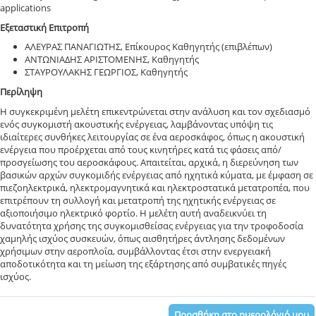
applications
Εξεταστική Επιτροπή
ΑΛΕΥΡΑΣ ΠΑΝΑΓΙΩΤΗΣ, Επίκουρος Καθηγητής (επιβλέπων)
ΑΝΤΩΝΙΑΔΗΣ ΑΡΙΣΤΟΜΕΝΗΣ, Καθηγητής
ΣΤΑΥΡΟΥΛΑΚΗΣ ΓΕΩΡΓΙΟΣ, Καθηγητής
Περίληψη
Η συγκεκριμένη μελέτη επικεντρώνεται στην ανάλυση και τον σχεδιασμό
ενός συγκομιστή ακουστικής ενέργειας, λαμβάνοντας υπόψη τις
ιδιαίτερες συνθήκες λειτουργίας σε ένα αεροσκάφος, όπως η ακουστική
ενέργεια που προέρχεται από τους κινητήρες κατά τις φάσεις από/
προσγείωσης του αεροσκάφους. Απαιτείται, αρχικά, η διερεύνηση των
βασικών αρχών συγκομιδής ενέργειας από ηχητικά κύματα, με έμφαση σε
πιεζοηλεκτρικά, ηλεκτρομαγνητικά και ηλεκτροστατικά μετατροπέα, που
επιτρέπουν τη συλλογή και μετατροπή της ηχητικής ενέργειας σε
αξιοποιήσιμο ηλεκτρικό φορτίο. Η μελέτη αυτή αναδεικνύει τη
δυνατότητα χρήσης της συγκομισθείσας ενέργειας για την τροφοδοσία
χαμηλής ισχύος συσκευών, όπως αισθητήρες άντλησης δεδομένων
χρήσιμων στην αεροπλοΐα, συμβάλλοντας έτσι στην ενεργειακή
αποδοτικότητα και τη μείωση της εξάρτησης από συμβατικές πηγές
ισχύος.
Προσθήκη στο ημερολόγιό μου