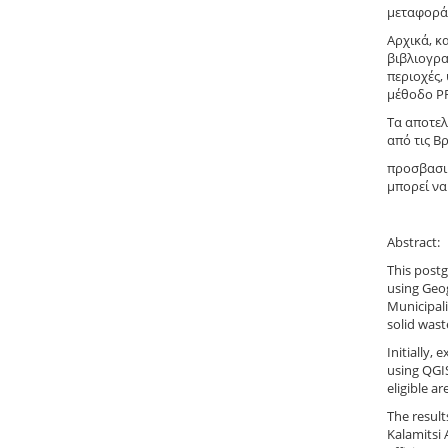
μεταφορά
Αρχικά, κ
βιβλιογρα
περιοχές,
μέθοδο PR
Τα αποτελ
από τις Β
προσβασιμ
μπορεί να
Abstract:
This postg
using Geog
Municipali
solid wast
Initially,
using QGIS
eligible a
The result
Kalamitsi 