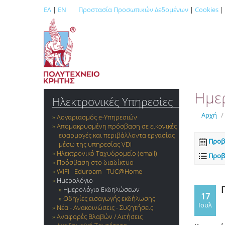
ΕΛ
|
EN
Προστασία Προσωπικών Δεδομένων
|
Cookies
|
Ημε
Ηλεκτρονικές Υπηρεσίες
Αρχή
/
Λογαριασμός e-Yπηρεσιών
Απομακρυσμένη πρόσβαση σε εικονικές
εφαρμογές και περιβάλλοντα εργασίας
Προβ
μέσω της υπηρεσίας VDI
Ηλεκτρονικό Ταχυδρομείο (email)
Προβ
Πρόσβαση στο διαδίκτυο
WiFi - Eduroam - TUC@Home
Ημερολόγιο
Ημερολόγιο Εκδηλώσεων
17
Οδηγίες εισαγωγής εκδήλωσης
Ιουλ
Νέα - Ανακοινώσεις - Συζητήσεις
Αναφορές Βλαβών / Αιτήσεις