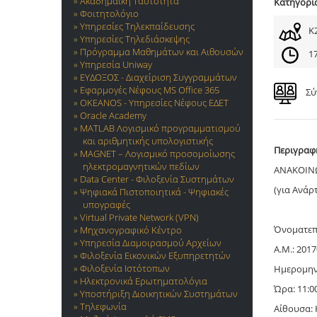
Ακαδημαϊκή Ταυτότητα
Κατηγορί
Φοιτητολόγιο
Υπηρεσίες Τηλεκπαίδευσης
Κ
Υπηρεσίες Τηλεδιάσκεψης
Πρόγραμμα Μαθημάτων και Αιθουσών
17
Υπηρεσία Uniway
ΕΥΔΟΞΟΣ - Διαχείριση Συγγραμμάτων
Εφαρμογές Νέφους MS Office 365
Σύ
OKEANOS - Υπηρεσίες Νέφους ΕΔΕΤ
Oracle Academy
MATLAB Λογισμικό προγραμματισμού
και αριθμητικής υπολογιστικής
Περιγραφ
MAGNET – Λογισμικό προσομοίωσης
ηλεκτρομαγνητικών πεδίων
ΑΝΑΚΟΙΝΩ
Data Center - Φιλοξενία Συστημάτων
(για Ανάρ
Ψηφιακά Πιστοποιητικά - Ψηφιακές
υπογραφές
Virtual Private Network (VPN)
Όνοματεπ
Μηχανογραφικό Κέντρο
Υπηρεσία Διαμοιρασμού Αρχείων
Α.Μ.: 201
Φιλοξενία Εικονικών Εξυπηρετητών
Φιλοξενία Ιστότοπων
Ημερομην
Ηλεκτρονικά Ερωτηματολόγια
Ώρα: 11:0
Υποστήριξη Διοικητικών Συστημάτων
Τηλεφωνία
Αίθουσα: 