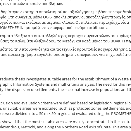
ς των αστικών στερεών αποβλήτων.
αθορίστηκαν κριτήρια αποκλεισμού και αξιολόγησης με βάση τη νομοθεσία
φία. Στη συνέχεια, μέσω QGIS, αποκλείστηκαν οι ακατάλληλες περιοχές, ό
 υγρότοποι και εκτάσεις με μεγάλες κλίσεις. Οι επιλέξιμες περιοχές χωρίσ
OMETHEE II, εφαρμόζοντας διαφορετικά σενάρια στάθμισης.
έσματα έδειξαν ότι οι καταλληλότερες περιοχές συγκεντρώνονται κυρίως
ρύσες, το Καλαμίτσι Αλεξάνδρου, το Μετόχι και κατά μήκος του ΒΟΑΚ. Η 
ότητα, τη λειτουργικότητα και τις τεχνικές προϋποθέσεις χωροθέτησης.
 αποτελέσει χρήσιμο εργαλείο υποστήριξης αποφάσεων για τη χωροθέτη
raduate thesis investigates suitable areas for the establishment of a Waste 
raphic Information Systems and multicriteria analysis. The need for this inve
ty, the dispersion of settlements, the seasonal increase in population, and 
e.
 exclusion and evaluation criteria were defined based on legislation, regional
, unsuitable areas were excluded, such as protected zones, settlements, arch
reas were divided into a 50 m × 50 m grid and evaluated using the PROMETHEE
s showed that the most suitable areas are mainly concentrated in the central
Alexandrou, Metochi, and along the Northern Road Axis of Crete. This area pr