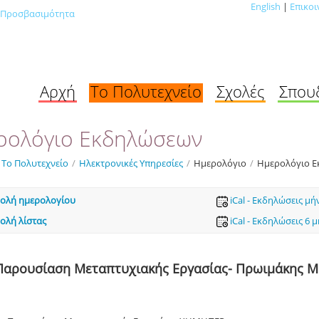
English
|
Επικοι
Προσβασιμότητα
Αρχή
Το Πολυτεχνείο
Σχολές
Σπου
ρολόγιο Εκδηλώσεων
Το Πολυτεχνείο
/
Ηλεκτρονικές Υπηρεσίες
/
Ημερολόγιο
/
Ημερολόγιο 
ολή ημερολογίου
iCal - Εκδηλώσεις μή
ολή λίστας
iCal - Εκδηλώσεις 6 
Παρουσίαση Μεταπτυχιακής Εργασίας- Πρωιμάκης 