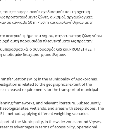
, τους περιφερειακούς σχεδιασμούς και τη σχετική
πως προστατευόμενες ζώνες, οικισμοί, αρχαιολογικές
τηκαν σε κάνναβο 50 m × 50 m και αξιολογήθηκαν με τη
 στο κεντρικό τμήμα του Δήμου, στην ευρύτερη ζώνη γύρω
περιοχή αυτή παρουσιάζει πλεονεκτήματα ως προς την
 Συμπερασματικά, ο συνδυασμός GIS και PROMETHEE II
ση υποδομών διαχείρισης αποβλήτων.
Transfer Station (WTS) in the Municipality of Apokoronas,
stigation is related to the geographical extent of the
the increased requirements for the transport of municipal
 planning frameworks, and relevant literature. Subsequently,
aeological sites, wetlands, and areas with steep slopes. The
 II method, applying different weighting scenarios.
 part of the Municipality, in the wider zone around Vryses,
esents advantages in terms of accessibility, operational