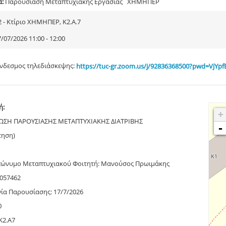
α:
Παρουσίαση Μεταπτυχιακής Εργασίας ΧΗΜΗΠΕΡ
2 - Κτίριο ΧΗΜΗΠΕΡ, Κ2.Α.7
/07/2026 11:00 - 12:00
νδεσμος τηλεδιάσκεψης:
https://tuc-gr.zoom.us/j/92836368500?pwd=VjYp
ή:
+
ΣΗ ΠΑΡΟΥΣΙΑΣΗΣ ΜΕΤΑΠΤΥΧΙΑΚΗΣ ΔΙΑΤΡΙΒΗΣ
-
τηση)
ώνυμο Μεταπτυχιακού Φοιτητή: Μανούσος Πρωιμάκης
7057462
ία Παρουσίασης: 17/7/2026
0
Κ2.Α7