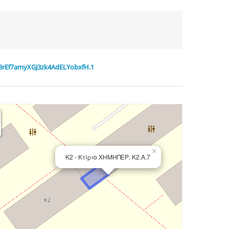
fBrEf7amyXGJ3zk4AdELYobxfH.1
×
Κ2 - Κτίριο ΧΗΜΗΠΕΡ, Κ2.Α.7