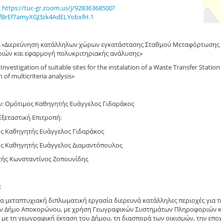
:
https://tuc-gr.zoom.us/j/92836368500?
fBrEf7amyXGJ3zk4AdELYobxfH.1
«Διερεύνηση κατάλληλων χώρων εγκατάστασης Σταθμού Μεταφόρτωσης 
ιών και εφαρμογή πολυκριτηριακής ανάλυσης»
Investigation of suitable sites for the instalation of a Waste Transfer Stat
n of multicriteria analysis»
ν: Ομότιμος Καθηγητής Ευάγγελος Γιδαράκος
Εξεταστική Επιτροπή:
ος Καθηγητής Ευάγγελος Γιδαράκος
ος Καθηγητής Ευάγγελος Διαμαντόπουλος
τής Κωνσταντίνος Ζοπουνίδης
:
α μεταπτυχιακή διπλωματική εργασία διερευνά κατάλληλες περιοχές γι
ον Δήμο Αποκορώνου, με χρήση Γεωγραφικών Συστημάτων Πληροφοριών κα
 με τη γεωγραφική έκταση του Δήμου, τη διασπορά των οικισμών, την επο