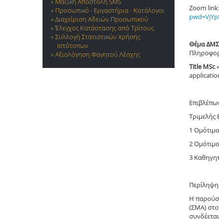
Μαζική Αποστολή SMS
Zoom link
Προσωπικό - Εργαστήρια - Κατάλογοι
pwd=VjYp
Διαχείριση Αδειών Προσωπικού
Έλεγχος Κατάστασης από Τρίτους
Συλλογή Στατιστικών Χρήσης
Θέμα ΔΜΣ
Ιστότοπων
Πληροφορ
Αξιολόγηση Φαγητού Λέσχης
Title MSc
«
applicatio
Επιβλέπω
Τριμελής 
1 Ομότιμ
2 Ομότιμ
3 Καθηγη
Περίληψη
Η παρούσ
(ΣΜΑ) στ
συνδέεται