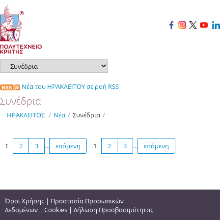
Νέα του ΗΡΑΚΛΕΙΤΟΥ σε ροή RSS
Συνέδρια
ΗΡΑΚΛΕΙΤΟΣ
/
Νέα
/
Συνέδρια
/
1
2
3
…
επόμενη
1
2
3
…
επόμενη
Όροι Χρήσης
|
Προστασία Προσωπικών
Δεδομένων
|
Cookies
|
Δήλωση Προσβασιμότητας