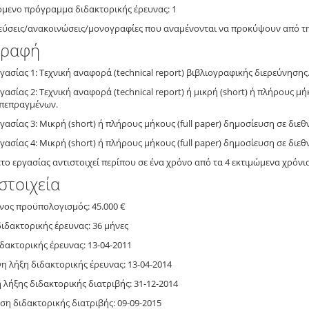
όμενο πρόγραμμα διδακτορικής έρευνας: 1
εύσεις/ανακοινώσεις/μονογραφίες που αναμένονται να προκύψουν από τη
γραφή
γασίας 1: Τεχνική αναφορά (technical report) βιβλιογραφικής διερεύνησ
γασίας 2: Τεχνική αναφορά (technical report) ή μικρή (short) ή πλήρους μή
πεπραγμένων.
γασίας 3: Μικρή (short) ή πλήρους μήκους (full paper) δημοσίευση σε δι
γασίας 4: Μικρή (short) ή πλήρους μήκους (full paper) δημοσίευση σε δι
το εργασίας αντιστοιχεί περίπου σε ένα χρόνο από τα 4 εκτιμώμενα χρόν
στοιχεία
νος προϋπολογισμός: 45.000 €
διδακτορικής έρευνας: 36 μήνες
δακτορικής έρευνας: 13-04-2011
η λήξη διδακτορικής έρευνας: 13-04-2014
λήξης διδακτορικής διατριβής: 31-12-2014
η διδακτορικής διατριβής: 09-09-2015