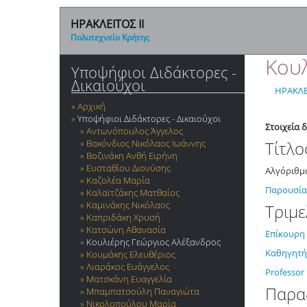
ΗΡΑΚΛΕΙΤΟΣ ΙΙ
Πολυτεχνείο Κρήτης
Κουλ
Υποψήφιοι Διδάκτορες -
Δικαιούχοι
ΗΡΑΚΛΕ
Αρχική
Υποψήφιοι Διδάκτορες - Δικαιούχοι
Στοιχεία 
Αντωνόπουλος Άγγελος
Βακόνδιος Νικόλαος Ιωάννης
Τίτλ
Βοζινάκη Ανθή Ειρήνη
Ευσταθίου Διονύσης
Αλγόριθμο
Καζολέα Μαρία
Παρουσία
Καλαϊτζάκης Ματθαίος
Καμινάκης Νικόλαος
Τριμε
Καπριδάκη Χρυσή
Κατσώνη Αθανασία
Επίκουρη
Κουλιέρης Γεώργιος Αλέξανδρος
Καθηγητή
Κουμάκης Ελευθέριος
Λιαράκος Ευάγγελος
Professor
Ματσκάνη Ευαγγελία
Παρα
Μπαμπατσούλη Παναγιώτα
Νικολοπούλου Μαρία