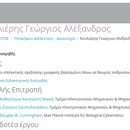
ιέρης Γεώργιος Αλέξανδρος
ΙΤΟΣ
/
Υποψήφιοι Διδάκτορες - Δικαιούχοι
/
Κουλιέρης Γεώργιος Αλέξαν
διατριβής
ος
ι επιλεκτικής σχεδίασης γραφικής βασισμένοι πάνω σε θεωρίες ανθρώπιν
ση διδακτορικής διατριβής
λής Επιτροπή
 Καθηγήτρια Αικατερίνη Μανιά
, Τμήμα Ηλεκτρονικών Μηχανικών & Μηχανι
ς Σταύρος Χριστοδουλάκης
, Τμήμα Ηλεκτρονικών Μηχανικών & Μηχανικώ
 Douglas
W.
Cunningham
, Max Planck Institute for Biological Cybernetics.
δοτέα έργου