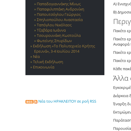
Παπαδογιαννάκης Μίνως
Α) Ενισχυ
Παπαφιλιππάκη Ανδρονίκη
Β) Δημοσι
Παπουτσόγλου Γεώργιος
Περι
Σπηλιοπούλου Αναστασία
Ταπόγλου Νικόλαος
Τζαβάρα Ιωάννα
Πακέτο ερ
Τσουρουνάκη Κωστούλα
Πακέτο ερ
Φωτείνης Σπυρίδων
Αναφορά 
Εκδήλωση «Το Πολυτεχνείο Κρήτης
Ερευνά», 3-4 Ιουλίου 2014
Πακέτο ερ
Νέα
Πακέτο ερ
Τελική Εκδήλωση
Επικοινωνία
Κάθε πακέ
Άλλα 
Εγκεκριμέ
Διάρκεια 
Νέα του ΗΡΑΚΛΕΙΤΟΥ σε ροή RSS
Έναρξη δι
Εκτιμώμεν
Παράταση 
Παρουσίασ