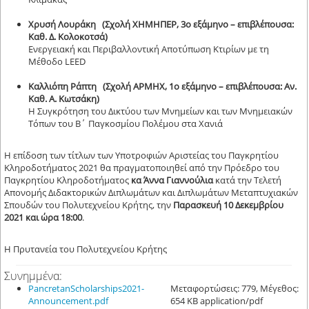
Χρυσή Λουράκη (Σχολή ΧΗΜΗΠΕΡ, 3ο εξάμηνο – επιβλέπουσα:
Καθ. Δ. Κολοκοτσά)
Ενεργειακή και Περιβαλλοντική Αποτύπωση Κτιρίων με τη
Μέθοδο LEED
Καλλιόπη Ράπτη (Σχολή ΑΡΜΗΧ, 1ο εξάμηνο – επιβλέπουσα: Αν.
Καθ. Α. Κωτσάκη)
Η Συγκρότηση του Δικτύου των Μνημείων και των Μνημειακών
Τόπων του Β΄ Παγκοσμίου Πολέμου στα Χανιά
Η επίδοση των τίτλων των Υποτροφιών Αριστείας του Παγκρητίου
Κληροδοτήματος 2021 θα πραγματοποιηθεί από την Πρόεδρο του
Παγκρητίου Κληροδοτήματος
κα Άννα Γιαννούλια
κατά την Τελετή
Απονομής Διδακτορικών Διπλωμάτων και Διπλωμάτων Μεταπτυχιακών
Σπουδών του Πολυτεχνείου Κρήτης, την
Παρασκευή 10 Δεκεμβρίου
2021 και ώρα 18:00
.
Η Πρυτανεία του Πολυτεχνείου Κρήτης
Συνημμένα:
PancretanScholarships2021-
Μεταφορτώσεις: 779, Μέγεθος:
Announcement.pdf
654 KB application/pdf