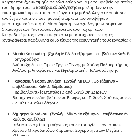
Κρήτης που έχουν τιμηθεί τα τελευταία χρόνια με το Βραβείο Αριστείας
του Ιδρύματος. Τα
κριτήρια αξιολόγησης
περιελάμβαναν την
επιστημονική πρωτοτυπία του έργου, την μεθοδολογία υλοποίησης
του έργου και την επιστημονική επάρκεια του υποψήφιου
μεταπτυχιακού φοιτητή.
Με απόφαση των αξιολογητών, οι φετινοί
δικαιούχοι των Υποτροφιών Αριστείας του Παγκρητίου
Κληροδοτήματος είναι οι παρακάτω μεταπτυχιακοί φοιτητές
(αναγράφεται παράλληλα και ο τίτλος της ερευνητικής τους εργασίας):
Μαρία Κοκκινάκη (Σχολή ΜΠΔ, 3ο εξάμηνο – επιβλέπων: Καθ. Ε.
Γρηγορούδης)
Ανάπτυξη Δείκτη Τιμών Έργων Τέχνης με Χρήση Πολυκριτήριας
Ανάλυσης Αποφάσεων και Ωφελιμιστικής Παλινδρόμησης
Παρασκευή Καραγιαννάκη (Σχολή ΜΗΧΟΠ, 3ο εξάμηνο –
επιβλέπουσα: Καθ. Δ. Βάμβουκα)
Περιβαλλοντικές Επιπτώσεις από Εκχύλιση Στερεών
Βιομηχανικών Αποβλήτων σε Έδαφος και Πιθανές Χρήσεις αυτών
ως Βελτιωτικών Εδάφους
Δήμητρα Κυριάκου (Σχολή ΗΜΜΥ, 1ο εξάμηνο – επιβλέπων: Αν.
Καθ. Φ. Κανέλλος)
Βέλτιστη Διαχείριση Ενέργειας και Λειτουργία Πραγματικού
Χρόνου Μικροδικτύων Κτιριακών Συγκροτημάτων Μεγάλης
Κλίμακας