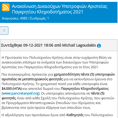
Ανακοίνωση Δικαιούχων Υποτροφιών Αριστείας
Παγκρητίου Κληροδοτήματος 2021
Αναγνώσεις: 4985 / Συνδρομές: 1
1
Συντάχθηκε 09-12-2021 18:06 από Michail Lagoudakis
Η Πρυτανεία του Πολυτεχνείου Κρήτης είναι στην ευχάριστη θέση να
ανακοινώσει επίσημα τα ονόματα των δικαιούχων των Υποτροφιών
Αριστείας του Παγκρητίου Κληροδοτήματος για το έτος 2021.
Πιο συγκεκριμένα, πρόκειται για
χρηματοδότηση πέντε (5) υποτροφιών
αριστείας σε μεταπτυχιακούς φοιτητές
για να εκπονήσουν έρευνα στο
Πολυτεχνείο Κρήτης. Το χρηματικό ποσό για κάθε υποτροφία είναι
$4.000 (ΗΠΑ)
και αποτελεί δωρεά του
Παγκρητίου Κληροδοτήματος
[
www
.
pancretanpef
.
org
]. Οι υποτροφίες απονέμονται σε
πέντε (5)
φοιτητές
, έναν από κάθε Σχολή του Πολυτεχνείου Κρήτης, που φοιτούν
σε Προγράμματα Μεταπτυχιακών Σπουδών του Ιδρύματος και
βρίσκονται στα τρία πρώτα εξάμηνα των σπουδών τους.
Η αξιολόγηση των προτάσεων έγινε από
Καθηγητές
του Πολυτεχνείου