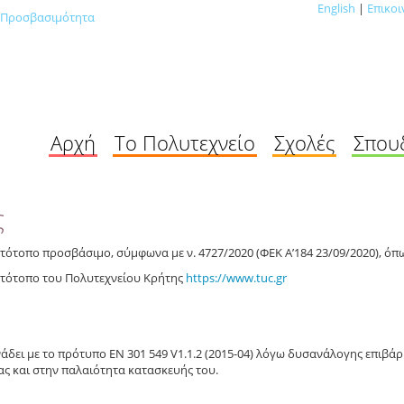
English
|
Επικοι
Προσβασιμότητα
Αρχή
Το Πολυτεχνείο
Σχολές
Σπου
ς
στότοπο προσβάσιμο, σύμφωνα με ν. 4727/2020 (ΦΕΚ Α’184 23/09/2020), όπω
τότοπο του Πολυτεχνείου Κρήτης
https://www.tuc.gr
δει με το πρότυπο ΕΝ 301 549 V1.1.2 (2015-04) λόγω
δυσανάλογης επιβά
ας και
στην παλαιότητα κατασκευής του.