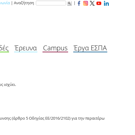
νωνία
| Αναζήτηση
|
δές
Έρευνα
Campus
Έργα ΕΣΠΑ
ς ισχύει.
ρυνσης
(άρθρο 5 Οδηγίας ΕΕ/2016/2102) για την περαιτέρω