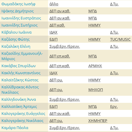
Θωμαδάκης Ιωσήφ
άλλο
Δ.Τμ.
Ιψάκης Δημήτριος
ΔΕΠ
αν.καθ.
ΜΠΔ
Ιωαννίδης Ευστράτιος
ΔΕΠ
αν.καθ.
ΜΠΔ
Ιωαννίδης Σωτήριος
ΔΕΠ
καθ.
ΗΜΜΥ
Κάβαλου Ιωάννα
ΙΔΑΧ
Δ.Τμ.
Καζάσης Φώτης
ΕΔΙΠ
ΗΜΜΥ
TUC/MUSIC
Καζαλάκη Ελένη
Συμβ.Εργ./Ερευν.
Δ.Τμ.
Καζασίδης Εμμανουήλ-
ΔΕΠ
επ.καθ.
ΜΠΔ
Μάριος
Κακάβας Σπυρίδων
ΔΕΠ
επ.καθ.
ΑΡΜΗΧ
Κακλής Κωνσταντίνος
ΙΔΑΧ
Δ.Τμ.
Καλαϊτζάκης Κώστας
ΔΕΠ
ομ.
ΗΜΜΥ
Καλλίθρακας-Κόντος
ΔΕΠ
ομ.
ΜΗΧΟΠ
Νικόλαος
Καλληδονάκη Άννα
Συμβ.Εργ./Ερευν.
Δ.Τμ.
Καλλιατάκη Άρτεμις
ΕΔΙΠ
ΜΠΔ
Εργ.
Καλογεράκης Ευάγγελος
ΔΕΠ
αν.καθ.
ΗΜΜΥ
Καλογεράκης Νικόλαος
ΔΕΠ
ομ.
ΧΗΜΗΠΕΡ
Καμάρα Πάολα
Συμβ.Εργ./Ερευν.
Δ.Τμ.