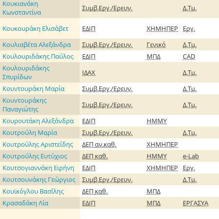
Κουκιανάκη
Συμβ.Εργ./Ερευν.
Δ.Τμ.
Κωνσταντίνα
Κουκουράκη Ελισάβετ
ΕΔΙΠ
ΧΗΜΗΠΕΡ
Εργ.
Κουλιαβέτα Αλεξάνδρα
Συμβ.Εργ./Ερευν.
Γενικό
Δ.Τμ.
Κουλουριδάκης Παύλος
ΕΔΙΠ
ΜΠΔ
CAD
Κουλουριδάκης
ΙΔΑΧ
Δ.Τμ.
Σπυρίδων
Κουντουράκη Μαρία
Συμβ.Εργ./Ερευν.
Δ.Τμ.
Κουντουράκης
Συμβ.Εργ./Ερευν.
Δ.Τμ.
Παναγιώτης
Κουρουτάκη Αλεξάνδρα
ΕΔΙΠ
ΗΜΜΥ
Κουτρούλη Μαρία
Συμβ.Εργ./Ερευν.
Δ.Τμ.
Κουτρούλης Αριστείδης
ΔΕΠ
αν.καθ.
ΧΗΜΗΠΕΡ
Κουτρούλης Ευτύχιος
ΔΕΠ
καθ.
ΗΜΜΥ
e-Lab
Κουτσογιαννάκη Ειρήνη
ΕΔΙΠ
ΧΗΜΗΠΕΡ
Εργ.
Κουτσουνάκης Γεώργιος
Συμβ.Εργ./Ερευν.
Δ.Τμ.
Κουϊκόγλου Βασίλης
ΔΕΠ
καθ.
ΜΠΔ
Κρασαδάκη Λία
ΕΔΙΠ
ΜΠΔ
ΕΡΓΑΣΥΑ