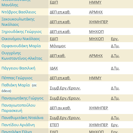
ΕΔΙΠ
ΗΜΜΥ
Μανόλης
Ντόβρος Βασίλειος
ΔΕΠ
επ.καθ.
ΑΡΜΗΧ
Ξεκουκουλωτάκης
ΔΕΠ
επ.καθ.
ΧΗΜΗΠΕΡ
Νικόλαος
Ξηρουδάκης Γεώργιος
ΔΕΠ
επ.καθ.
ΜΗΧΟΠ
Οικονόμου Νικόλαος
ΕΔΙΠ
ΜΗΧΟΠ
Εργ.
Ορφανουδάκη Μαρία
Μόνιμος
Δ.Τμ.
Ουγγρίνης
ΔΕΠ
καθ.
ΑΡΜΗΧ
Δ.Τμ.
Κωνσταντίνος-Αλκέτας
Πάγγειου Βασιλική
ΙΔΑΧ
Δ.Τμ.
Πέππας Γεώργιος
ΔΕΠ
επ.καθ.
ΗΜΜΥ
Παθιάκη Μαρία
(σε
Συμβ.Εργ./Ερευν.
Δ.Τμ.
άδεια)
Παναγιωτάκης Γιώργος
Συμβ.Εργ./Ερευν.
Δ.Τμ.
Παναγιωτοπούλου
ΔΕΠ
αν.καθ.
ΧΗΜΗΠΕΡ
Παρασκευή
Πανεθυμιτάκη Νταϊάνα
Συμβ.Εργ./Ερευν.
Δ.Τμ.
Παντίδου Αριάδνη
ΕΤΕΠ
ΧΗΜΗΠΕΡ
Εργ.
Παντελάκη Όλγα
ΕΔΙΠ
ΜΗΧΟΠ
Εργ.