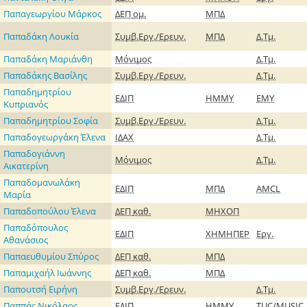
Παπαγεωργίου Μάρκος
ΔΕΠ
ομ.
ΜΠΔ
Παπαδάκη Λουκία
Συμβ.Εργ./Ερευν.
ΜΠΔ
Δ.Τμ.
Παπαδάκη Μαριάνθη
Μόνιμος
Δ.Τμ.
Παπαδάκης Βασίλης
Συμβ.Εργ./Ερευν.
Δ.Τμ.
Παπαδημητρίου
ΕΔΙΠ
ΗΜΜΥ
ΕΜΥ
Κυπριανός
Παπαδημητρίου Σοφία
Συμβ.Εργ./Ερευν.
Δ.Τμ.
Παπαδογεωργάκη Έλενα
ΙΔΑΧ
Δ.Τμ.
Παπαδογιάννη
Μόνιμος
Δ.Τμ.
Αικατερίνη
Παπαδομανωλάκη
ΕΔΙΠ
ΜΠΔ
AMCL
Μαρία
Παπαδοπούλου Έλενα
ΔΕΠ
καθ.
ΜΗΧΟΠ
Παπαδόπουλος
ΕΔΙΠ
ΧΗΜΗΠΕΡ
Εργ.
Αθανάσιος
Παπαευθυμίου Σπύρος
ΔΕΠ
καθ.
ΜΠΔ
Παπαμιχαήλ Ιωάννης
ΔΕΠ
καθ.
ΜΠΔ
Παπουτσή Ειρήνη
Συμβ.Εργ./Ερευν.
Δ.Τμ.
Παππάς Νικόλαος
ΕΔΙΠ
ΗΜΜΥ
TUC/MUSIC