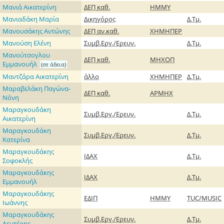
Μανιά Aικατερίνη
ΔΕΠ
καθ.
ΗΜΜΥ
Μανιαδάκη Μαρία
Δικηγόρος
Δ.Τμ.
Μανουσάκης Αντώνης
ΔΕΠ
αν.καθ.
ΧΗΜΗΠΕΡ
Μανούση Ελένη
Συμβ.Εργ./Ερευν.
Δ.Τμ.
Μανούτσογλου
ΔΕΠ
καθ.
ΜΗΧΟΠ
Εμμανουήλ
(σε άδεια)
Μαντζάρα Αικατερίνη
άλλο
ΧΗΜΗΠΕΡ
Δ.Τμ.
Μαραβελάκη Παγώνα-
ΔΕΠ
καθ.
ΑΡΜΗΧ
Νόνη
Μαραγκουδάκη
Συμβ.Εργ./Ερευν.
Δ.Τμ.
Αικατερίνη
Μαραγκουδάκη
Συμβ.Εργ./Ερευν.
Δ.Τμ.
Κατερίνα
Μαραγκουδάκης
ΙΔΑΧ
Δ.Τμ.
Σοφοκλής
Μαραγκουδάκης
ΙΔΑΧ
Δ.Τμ.
Εμμανουήλ
Μαραγκουδάκης
ΕΔΙΠ
ΗΜΜΥ
TUC/MUSIC
Ιωάννης
Μαραγκουδάκης
Συμβ.Εργ./Ερευν.
Δ.Τμ.
Λευτέρης