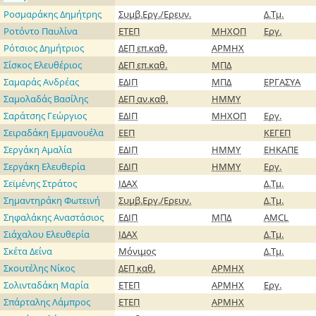
Ροσμαράκης Δημήτρης
Συμβ.Εργ./Ερευν.
Δ.Τμ.
Ροτόντο Παυλίνα
ΕΤΕΠ
ΜΗΧΟΠ
Εργ.
Ρότσιος Δημήτριος
ΔΕΠ
επ.καθ.
ΑΡΜΗΧ
Σίσκος Ελευθέριος
ΔΕΠ
επ.καθ.
ΜΠΔ
Σαμαράς Ανδρέας
ΕΔΙΠ
ΜΠΔ
ΕΡΓΑΣΥΑ
Σαμολαδάς Βασίλης
ΔΕΠ
αν.καθ.
ΗΜΜΥ
Σαράτσης Γεώργιος
ΕΔΙΠ
ΜΗΧΟΠ
Εργ.
Σειραδάκη Εμμανουέλα
ΕΕΠ
ΚΕΓΕΠ
Σεργάκη Αμαλία
ΕΔΙΠ
ΗΜΜΥ
ΕΗΚΑΠΕ
Σεργάκη Ελευθερία
ΕΔΙΠ
ΗΜΜΥ
Εργ.
Σεϊμένης Στράτος
ΙΔΑΧ
Δ.Τμ.
Σημαντηράκη Φωτεινή
Συμβ.Εργ./Ερευν.
Δ.Τμ.
Σηφαλάκης Αναστάσιος
ΕΔΙΠ
ΜΠΔ
AMCL
Σιάχαλου Ελευθερία
ΙΔΑΧ
Δ.Τμ.
Σκέτα Δείνα
Μόνιμος
Δ.Τμ.
Σκουτέλης Νίκος
ΔΕΠ
καθ.
ΑΡΜΗΧ
Σολινταδάκη Μαρία
ΕΤΕΠ
ΑΡΜΗΧ
Εργ.
Σπάρταλης Λάμπρος
ΕΤΕΠ
ΑΡΜΗΧ