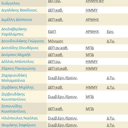
ΔΕΠ
ομ.
ΧΗΜΗΠΕΡ
Ευάγγελος
Διγαλάκης Βασίλειος
ΔΕΠ
καθ.
ΗΜΜΥ
Διμέλλη Δέσποινα
ΔΕΠ
καθ.
ΑΡΜΗΧ
Δουλαβεράκης
ΕΔΙΠ
ΑΡΜΗΧ
Εργ.
Χαράλαμπος
Δουνδουλάκης Γεώργιος
Μόνιμος
Δ.Τμ.
Δοϊτσίδης Ελευθέριος
ΔΕΠ
αν.καθ.
ΜΠΔ
Δούμπος Μιχαήλ
ΔΕΠ
καθ.
ΜΠΔ
Δόλλας Απόστολος
ΔΕΠ
ομ.
ΗΜΜΥ
Ζάρκος Παναγιώτης
ΔΕΠ
επ.καθ.
ΗΜΜΥ
Ζαχαριουδάκη
Συμβ.Εργ./Ερευν.
Δ.Τμ.
Μαλαματένια
Ζερβάκης Μιχάλης
ΔΕΠ
καθ.
ΗΜΜΥ
Δ.Τμ.
Ζερβουδάκης
Συμβ.Εργ./Ερευν.
ΜΠΔ
Κωνσταντίνος
Ζοπουνίδης
ΔΕΠ
καθ.
ΜΠΔ
Κωνσταντίνος
Ηλιόπουλος Νικόλας
Συμβ.Εργ./Ερευν.
Δ.Τμ.
Θωμάκης Ζαφείριος
Συμβ.Εργ./Ερευν.
Δ.Τμ.