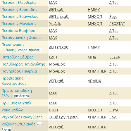
Πετράκη Ελευθερία
ΙΔΑΧ
Δ.Τμ.
Πετράκης Ευριπίδης
ΔΕΠ
καθ.
ΗΜΜΥ
Πετράκης Ευάγγελος
ΔΕΠ
επ.καθ.
ΜΗΧΟΠ
Εργ.
Πετράκης Μανώλης
Υπ.Διδ.
ΜΗΧΟΠ
ΓΕΩΣΤΑΤ
Πετρίδου Βαρβάρα
ΙΔΑΧ
Δ.Τμ.
Πετραντωνάκη Φρόσω
ΙΔΑΧ
Δ.Τμ.
Πευκιανάκης
ΔΕΠ
επ.καθ.
ΗΜΜΥ
Ιωάννης
(παραιτήθηκε)
Πιπερίδης Σάββας
ΕΔΙΠ
ΜΠΔ
ΕΕΣ&Ρ
Πολύδωρος Παναγιώτης
Μόνιμος
Δ.Τμ.
Πονηρίδου Γεωργία
Μόνιμος
ΧΗΜΗΠΕΡ
Δ.Τμ.
Προβιδάκης
ΔΕΠ
καθ.
ΑΡΜΗΧ
Κωνσταντίνος
Πρωτοπαπαδάκη
ΙΔΑΧ
Δ.Τμ.
Ελένη
(σε άδεια)
Πρώιμος Μιχαήλ
ΙΔΑΧ
Δ.Τμ.
Ράκα Στέλλα
ΕΤΕΠ
ΜΗΧΟΠ
ΕΠΥΑ
Ρεγκούζας Παναγιώτης
Συμβ.Εργ./Ερευν.
ΧΗΜΗΠΕΡ
Εργ.
Ροζάκης Στυλιανός
(σε
ΔΕΠ
καθ.
ΧΗΜΗΠΕΡ
άδεια)