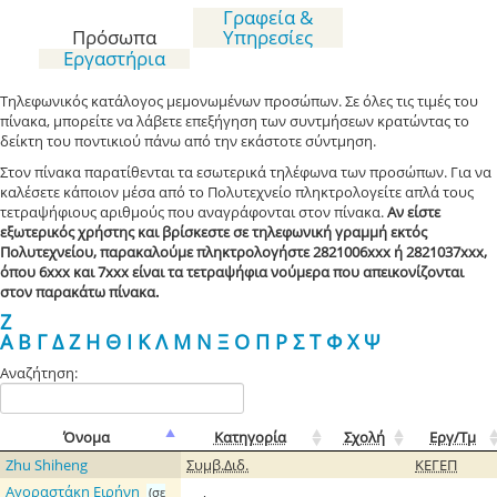
Γραφεία &
Πρόσωπα
Υπηρεσίες
Εργαστήρια
Τηλεφωνικός κατάλογος μεμονωμένων προσώπων. Σε όλες τις τιμές του
πίνακα, μπορείτε να λάβετε επεξήγηση των συντμήσεων κρατώντας το
δείκτη του ποντικιού πάνω από την εκάστοτε σύντμηση.
Στον πίνακα παρατίθενται τα εσωτερικά τηλέφωνα των προσώπων. Για να
καλέσετε κάποιον μέσα από το Πολυτεχνείο πληκτρολογείτε απλά τους
τετραψήφιους αριθμούς που αναγράφονται στον πίνακα.
Αν είστε
εξωτερικός χρήστης και βρίσκεστε σε τηλεφωνική γραμμή εκτός
Πολυτεχνείου, παρακαλούμε πληκτρολογήστε 2821006xxx ή 2821037xxx,
όπου 6xxx και 7xxx είναι τα τετραψήφια νούμερα που απεικονίζονται
στον παρακάτω πίνακα.
Z
Α
Β
Γ
Δ
Ζ
Η
Θ
Ι
Κ
Λ
Μ
Ν
Ξ
Ο
Π
Ρ
Σ
Τ
Φ
Χ
Ψ
Αναζήτηση:
Όνομα
Κατηγορία
Σχολή
Εργ/Τμ
Zhu Shiheng
Συμβ.Διδ.
ΚΕΓΕΠ
Αγοραστάκη Ειρήνη
(σε