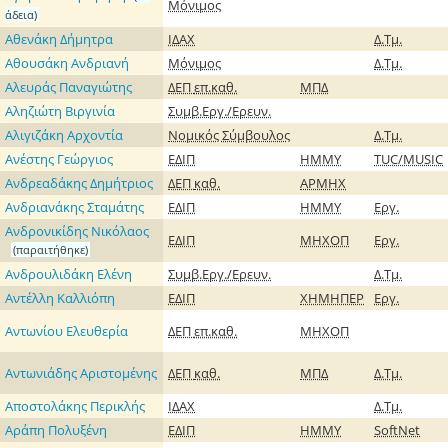
Μόνιμος
άδεια)
Αθενάκη Δήμητρα
ΙΔΑΧ
Δ.Τμ.
Αθουσάκη Ανδριανή
Μόνιμος
Δ.Τμ.
Αλευράς Παναγιώτης
ΔΕΠ
επ.καθ.
ΜΠΔ
Αληζιώτη Βιργινία
Συμβ.Εργ./Ερευν.
Αλιγιζάκη Aρχοντία
Νομικός Σύμβουλος
Δ.Τμ.
Ανέστης Γεώργιος
ΕΔΙΠ
ΗΜΜΥ
TUC/MUSIC
Ανδρεαδάκης Δημήτριος
ΔΕΠ
καθ.
ΑΡΜΗΧ
Ανδριανάκης Σταμάτης
ΕΔΙΠ
ΗΜΜΥ
Εργ.
Ανδρονικίδης Νικόλαος
ΕΔΙΠ
ΜΗΧΟΠ
Εργ.
(παραιτήθηκε)
Ανδρουλιδάκη Ελένη
Συμβ.Εργ./Ερευν.
Δ.Τμ.
Αντέλλη Καλλιόπη
ΕΔΙΠ
ΧΗΜΗΠΕΡ
Εργ.
Αντωνίου Ελευθερία
ΔΕΠ
επ.καθ.
ΜΗΧΟΠ
Αντωνιάδης Αριστομένης
ΔΕΠ
καθ.
ΜΠΔ
Δ.Τμ.
Αποστολάκης Περικλής
ΙΔΑΧ
Δ.Τμ.
Αράπη Πολυξένη
ΕΔΙΠ
ΗΜΜΥ
SoftNet