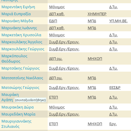
Μαρεντάκη Ειρήνη
Μόνιμος
Δ.Τμ.
Μαριά Ευπραξία
ΔΕΠ
καθ.
ΧΗΜΗΠΕΡ
Μαρινάκη Μάγδα
ΕΔΙΠ
ΜΠΔ
ΥΠ.ΜΗ.ΒΕ.
Μαρινάκης Ιωάννης
ΔΕΠ
καθ.
ΜΠΔ
Μαρκετάκη Χρυσούλα
Μόνιμος
Δ.Τμ.
Μαρκουλάκης Άγγελος
Συμβ.Εργ./Ερευν.
Δ.Τμ.
Μαρκουλάκης Γεώργιος
Συμβ.Εργ./Ερευν.
Δ.Τμ.
Μαρκόπουλος
ΔΕΠ
ομ.
ΜΗΧΟΠ
Θεόδωρος
Μαρτσάκης Γεώργιος
Συμβ.Εργ./Ερευν.
Δ.Τμ.
Ματσατσίνης Νικόλαος
ΔΕΠ
ομ.
ΜΠΔ
Ματσιώρης Γεώργιος
Συμβ.Εργ./Ερευν.
ΜΠΔ
ΕΕΣ&Ρ
Μαυράκη
ΕΤΕΠ
ΜΠΔ
Δ.Τμ.
Αγάπη
(συνταξιοδοτήθηκε)
Μαυρακάκη Δώρα
Μόνιμος
Δ.Τμ.
Μαυρεδάκη Μαρία
Συμβ.Εργ./Ερευν.
Δ.Τμ.
Μαυριγιαννάκης
ΕΤΕΠ
ΜΗΧΟΠ
Εργ.
Στυλιανός