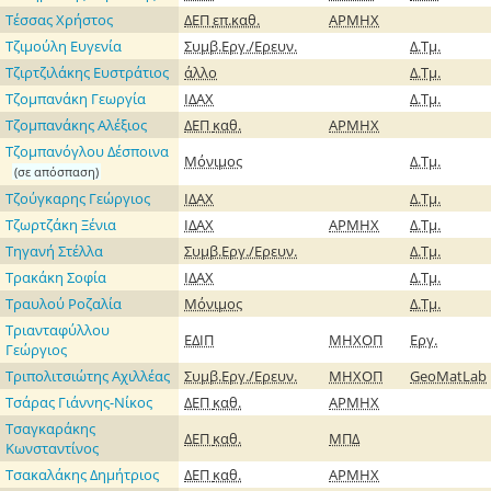
Τέσσας Χρήστος
ΔΕΠ
επ.καθ.
ΑΡΜΗΧ
Τζιμούλη Ευγενία
Συμβ.Εργ./Ερευν.
Δ.Τμ.
Τζιρτζιλάκης Eυστράτιος
άλλο
Δ.Τμ.
Τζομπανάκη Γεωργία
ΙΔΑΧ
Δ.Τμ.
Τζομπανάκης Αλέξιος
ΔΕΠ
καθ.
ΑΡΜΗΧ
Τζομπανόγλου Δέσποινα
Μόνιμος
Δ.Τμ.
(σε απόσπαση)
Τζούγκαρης Γεώργιος
ΙΔΑΧ
Δ.Τμ.
Τζωρτζάκη Ξένια
ΙΔΑΧ
ΑΡΜΗΧ
Δ.Τμ.
Τηγανή Στέλλα
Συμβ.Εργ./Ερευν.
Δ.Τμ.
Τρακάκη Σοφία
ΙΔΑΧ
Δ.Τμ.
Τραυλού Ροζαλία
Μόνιμος
Δ.Τμ.
Τριανταφύλλου
ΕΔΙΠ
ΜΗΧΟΠ
Εργ.
Γεώργιος
Τριπολιτσιώτης Αχιλλέας
Συμβ.Εργ./Ερευν.
ΜΗΧΟΠ
GeoMatLab
Τσάρας Γιάννης-Νίκος
ΔΕΠ
καθ.
ΑΡΜΗΧ
Τσαγκαράκης
ΔΕΠ
καθ.
ΜΠΔ
Κωνσταντίνος
Τσακαλάκης Δημήτριος
ΔΕΠ
καθ.
ΑΡΜΗΧ