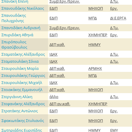
Σπανάκη Ελένη
Συμβ.Εργ./Ερευν.
Δ.Τμ.
Σπανουδάκης Νικόλαος
ΕΔΙΠ
ΜΗΧΟΠ
Εργ.
Σπανουδάκης
ΕΔΙΠ
ΜΠΔ
ΔΙ.Ε.ΕΡΓΑ
Πολυχρόνης
Σπαντιδάκη Ανδριανή
Συμβ.Εργ./Ερευν.
Δ.Τμ.
Σπυριδάκη Αθηνά
ΕΔΙΠ
ΧΗΜΗΠΕΡ
Εργ.
Σπυρόπουλος
ΔΕΠ
καθ.
ΗΜΜΥ
Θρασύβουλος
Σταματάκης Αλέξανδρος
ΙΔΑΧ
Δ.Τμ.
Σταματουλάκη Σόνια
ΙΔΑΧ
Δ.Τμ.
Σταυρουλάκη Μαρία
ΔΕΠ
καθ.
ΑΡΜΗΧ
Σταυρουλάκης Γεώργιος
ΔΕΠ
καθ.
ΜΠΔ
Σταυρουλάκης Μιχαήλ
ΙΔΑΧ
Δ.Τμ.
Στειακάκης Εμμανουήλ
ΔΕΠ
καθ.
ΜΗΧΟΠ
Στεργιάννη Αλίκη
άλλο
Δ.Τμ.
Στεφανάκης Αλέξανδρος
ΔΕΠ
αν.καθ.
ΧΗΜΗΠΕΡ
Στρατάκης Αντώνιος
ΕΔΙΠ
ΜΗΧΟΠ
Εργ.
Σφακιωτάκης Στυλιανός
ΕΔΙΠ
ΜΗΧΟΠ
Εργ.
Σωτηριάδης Ευριπίδης
ΕΔΙΠ
ΗΜΜΥ
ΕΜΥ