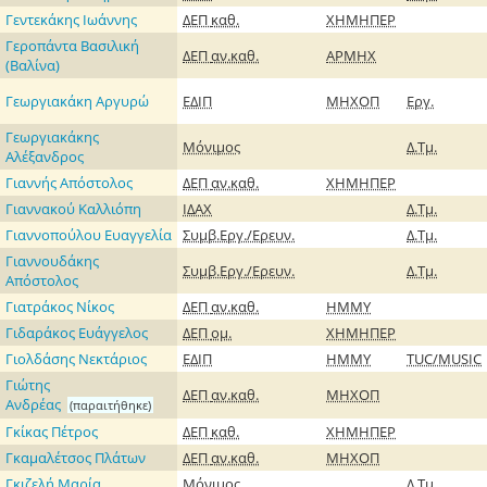
Γεντεκάκης Ιωάννης
ΔΕΠ
καθ.
ΧΗΜΗΠΕΡ
Γεροπάντα Βασιλική
ΔΕΠ
αν.καθ.
ΑΡΜΗΧ
(Βαλίνα)
Γεωργιακάκη Αργυρώ
ΕΔΙΠ
ΜΗΧΟΠ
Εργ.
Γεωργιακάκης
Μόνιμος
Δ.Τμ.
Αλέξανδρος
Γιαννής Απόστολος
ΔΕΠ
αν.καθ.
ΧΗΜΗΠΕΡ
Γιαννακού Καλλιόπη
ΙΔΑΧ
Δ.Τμ.
Γιαννοπούλου Ευαγγελία
Συμβ.Εργ./Ερευν.
Δ.Τμ.
Γιαννουδάκης
Συμβ.Εργ./Ερευν.
Δ.Τμ.
Απόστολος
Γιατράκος Νίκος
ΔΕΠ
αν.καθ.
ΗΜΜΥ
Γιδαράκος Ευάγγελος
ΔΕΠ
ομ.
ΧΗΜΗΠΕΡ
Γιολδάσης Νεκτάριος
ΕΔΙΠ
ΗΜΜΥ
TUC/MUSIC
Γιώτης
ΔΕΠ
αν.καθ.
ΜΗΧΟΠ
Ανδρέας
(παραιτήθηκε)
Γκίκας Πέτρος
ΔΕΠ
καθ.
ΧΗΜΗΠΕΡ
Γκαμαλέτσος Πλάτων
ΔΕΠ
αν.καθ.
ΜΗΧΟΠ
Γκιζελή Μαρία
Μόνιμος
Δ.Τμ.