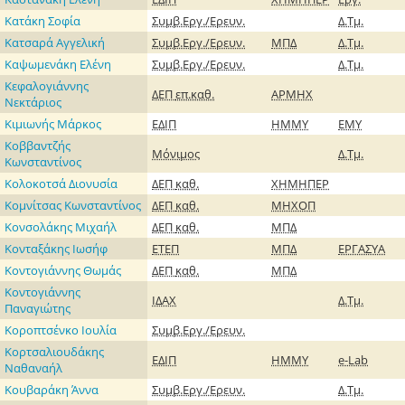
Κατάκη Σοφία
Συμβ.Εργ./Ερευν.
Δ.Τμ.
Κατσαρά Αγγελική
Συμβ.Εργ./Ερευν.
ΜΠΔ
Δ.Τμ.
Καψωμενάκη Ελένη
Συμβ.Εργ./Ερευν.
Δ.Τμ.
Κεφαλογιάννης
ΔΕΠ
επ.καθ.
ΑΡΜΗΧ
Νεκτάριος
Κιμιωνής Μάρκος
ΕΔΙΠ
ΗΜΜΥ
ΕΜΥ
Κοββαντζής
Μόνιμος
Δ.Τμ.
Κωνσταντίνος
Κολοκοτσά Διονυσία
ΔΕΠ
καθ.
ΧΗΜΗΠΕΡ
Κομνίτσας Κωνσταντίνος
ΔΕΠ
καθ.
ΜΗΧΟΠ
Κονσολάκης Μιχαήλ
ΔΕΠ
καθ.
ΜΠΔ
Κονταξάκης Ιωσήφ
ΕΤΕΠ
ΜΠΔ
ΕΡΓΑΣΥΑ
Κοντογιάννης Θωμάς
ΔΕΠ
καθ.
ΜΠΔ
Κοντογιάννης
ΙΔΑΧ
Δ.Τμ.
Παναγιώτης
Κοροπτσένκο Ιουλία
Συμβ.Εργ./Ερευν.
Κορτσαλιουδάκης
ΕΔΙΠ
ΗΜΜΥ
e-Lab
Ναθαναήλ
Κουβαράκη Άννα
Συμβ.Εργ./Ερευν.
Δ.Τμ.