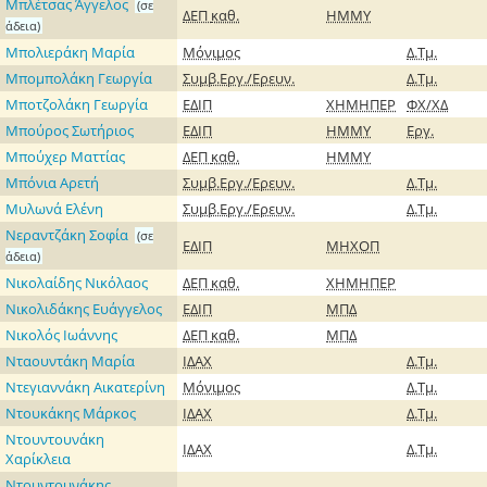
Μπλέτσας Άγγελος
(σε
ΔΕΠ
καθ.
ΗΜΜΥ
άδεια)
Μπολιεράκη Μαρία
Μόνιμος
Δ.Τμ.
Μπομπολάκη Γεωργία
Συμβ.Εργ./Ερευν.
Δ.Τμ.
Μποτζολάκη Γεωργία
ΕΔΙΠ
ΧΗΜΗΠΕΡ
ΦΧ/ΧΔ
Μπούρος Σωτήριος
ΕΔΙΠ
ΗΜΜΥ
Εργ.
Μπούχερ Ματτίας
ΔΕΠ
καθ.
ΗΜΜΥ
Μπόνια Αρετή
Συμβ.Εργ./Ερευν.
Δ.Τμ.
Μυλωνά Ελένη
Συμβ.Εργ./Ερευν.
Δ.Τμ.
Νεραντζάκη Σοφία
(σε
ΕΔΙΠ
ΜΗΧΟΠ
άδεια)
Νικολαίδης Νικόλαος
ΔΕΠ
καθ.
ΧΗΜΗΠΕΡ
Νικολιδάκης Eυάγγελος
ΕΔΙΠ
ΜΠΔ
Νικολός Ιωάννης
ΔΕΠ
καθ.
ΜΠΔ
Νταουντάκη Μαρία
ΙΔΑΧ
Δ.Τμ.
Ντεγιαννάκη Αικατερίνη
Μόνιμος
Δ.Τμ.
Ντουκάκης Μάρκος
ΙΔΑΧ
Δ.Τμ.
Ντουντουνάκη
ΙΔΑΧ
Δ.Τμ.
Χαρίκλεια
Ντουντουνάκης