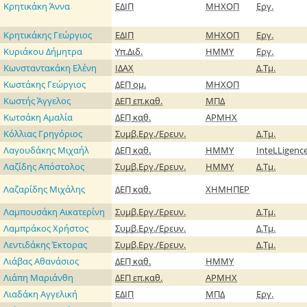
Κρητικάκη Άννα
ΕΔΙΠ
ΜΗΧΟΠ
Εργ.
Κρητικάκης Γεώργιος
ΕΔΙΠ
ΜΗΧΟΠ
Εργ.
Κυριάκου Δήμητρα
Υπ.Διδ.
ΗΜΜΥ
Εργ.
Κωνσταντακάκη Ελένη
ΙΔΑΧ
Δ.Τμ.
Κωστάκης Γεώργιος
ΔΕΠ
ομ.
ΜΗΧΟΠ
Κωστής Άγγελος
ΔΕΠ
επ.καθ.
ΜΠΔ
Κωτσάκη Αμαλία
ΔΕΠ
καθ.
ΑΡΜΗΧ
Κόλλιας Γρηγόριος
Συμβ.Εργ./Ερευν.
Δ.Τμ.
Λαγουδάκης Μιχαήλ
ΔΕΠ
καθ.
ΗΜΜΥ
InteLLigenc
Λαζίδης Απόστολος
Συμβ.Εργ./Ερευν.
ΗΜΜΥ
Δ.Τμ.
Λαζαρίδης Μιχάλης
ΔΕΠ
καθ.
ΧΗΜΗΠΕΡ
Λαμπουσάκη Αικατερίνη
Συμβ.Εργ./Ερευν.
Δ.Τμ.
Λαμπράκος Χρήστος
Συμβ.Εργ./Ερευν.
Δ.Τμ.
Λεντιδάκης Έκτορας
Συμβ.Εργ./Ερευν.
Δ.Τμ.
Λιάβας Αθανάσιος
ΔΕΠ
καθ.
ΗΜΜΥ
Λιάπη Μαριάνθη
ΔΕΠ
επ.καθ.
ΑΡΜΗΧ
Λιαδάκη Αγγελική
ΕΔΙΠ
ΜΠΔ
Εργ.