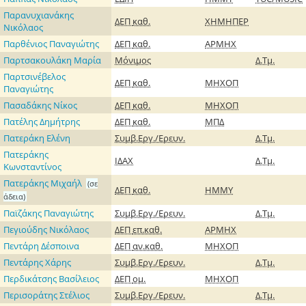
Παρανυχιανάκης
ΔΕΠ
καθ.
ΧΗΜΗΠΕΡ
Νικόλαος
Παρθένιος Παναγιώτης
ΔΕΠ
καθ.
ΑΡΜΗΧ
Παρτσακουλάκη Μαρία
Μόνιμος
Δ.Τμ.
Παρτσινέβελος
ΔΕΠ
καθ.
ΜΗΧΟΠ
Παναγιώτης
Πασαδάκης Νίκος
ΔΕΠ
καθ.
ΜΗΧΟΠ
Πατέλης Δημήτρης
ΔΕΠ
καθ.
ΜΠΔ
Πατεράκη Ελένη
Συμβ.Εργ./Ερευν.
Δ.Τμ.
Πατεράκης
ΙΔΑΧ
Δ.Τμ.
Κωνσταντίνος
Πατεράκης Μιχαήλ
(σε
ΔΕΠ
καθ.
ΗΜΜΥ
άδεια)
Παϊζάκης Παναγιώτης
Συμβ.Εργ./Ερευν.
Δ.Τμ.
Πεγιούδης Νικόλαος
ΔΕΠ
επ.καθ.
ΑΡΜΗΧ
Πεντάρη Δέσποινα
ΔΕΠ
αν.καθ.
ΜΗΧΟΠ
Πεντάρης Χάρης
Συμβ.Εργ./Ερευν.
Δ.Τμ.
Περδικάτσης Βασίλειος
ΔΕΠ
ομ.
ΜΗΧΟΠ
Περισοράτης Στέλιος
Συμβ.Εργ./Ερευν.
Δ.Τμ.