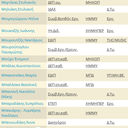
Μερτίκας Στυλιανός
ΔΕΠ
ομ.
ΜΗΧΟΠ
Μηλιάκη Στυλιανή
ΙΔΑΧ
Δ.Τμ.
Μοιρογιώργου Ντίνα
Συμβ.Βοηθός Εργ.
ΗΜΜΥ
Εργ.
Μουκαζής Ιωάννης
Υπ.Διδ.
ΧΗΜΗΠΕΡ
Εργ.
Μουμουτζής Νεκτάριος
ΕΔΙΠ
ΗΜΜΥ
TUC/MUSIC
Μουρούτογλου
Συμβ.Εργ./Ερευν.
Δ.Τμ.
Παναγιώτης
Μούχο Έντμοντ
ΔΕΠ
επ.καθ.
ΜΗΧΟΠ
Μπάλας Κωνσταντίνος
ΔΕΠ
καθ.
ΗΜΜΥ
Μπακατσάκη Μαρία
ΕΔΙΠ
ΜΠΔ
ΥΠ.ΜΗ.ΒΕ.
Μπαλάσκα Βασιλική
ΔΕΠ
επ.καθ.
ΜΠΔ
Μπανανή Νικολέτα
Συμβ.Εργ./Ερευν.
Δ.Τμ.
(Νίκη)
Μπαραδάκης Ευπρέπιος
ΕΤΕΠ
ΧΗΜΗΠΕΡ
Εργ.
Μπεκιάρης - Λυμπέρης
ΔΕΠ
αν.καθ.
ΗΜΜΥ
Νικόλαος
Μπενιουδάκη Άννα
Δικηγόρος
Δ.Τμ.