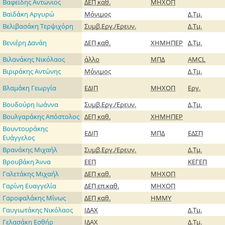
Βαφείδης Αντώνιος
ΔΕΠ
καθ.
ΜΗΧΟΠ
Βαϊδάκη Αργυρώ
Μόνιμος
Δ.Τμ.
Βελιβασάκη Τερψιχόρη
Συμβ.Εργ./Ερευν.
Δ.Τμ.
Βενιέρη Δανάη
ΔΕΠ
καθ.
ΧΗΜΗΠΕΡ
Δ.Τμ.
Βιλανάκης Νικόλαος
άλλο
ΜΠΔ
AMCL
Βιριράκης Αντώνης
Μόνιμος
Δ.Τμ.
Βλαμάκη Γεωργία
ΕΔΙΠ
ΜΗΧΟΠ
Εργ.
Βουδούρη Ιωάννα
Συμβ.Εργ./Ερευν.
Δ.Τμ.
Βουλγαράκης Απόστολος
ΔΕΠ
καθ.
ΧΗΜΗΠΕΡ
Βουντουράκης
ΕΔΙΠ
ΜΠΔ
ΕΔΣΠ
Ευάγγελος
Βρανάκης Μιχαήλ
Συμβ.Εργ./Ερευν.
Δ.Τμ.
Βρουβάκη Άννα
ΕΕΠ
ΚΕΓΕΠ
Γαλετάκης Μιχαήλ
ΔΕΠ
καθ.
ΜΗΧΟΠ
Γαρίνη Ευαγγελία
ΔΕΠ
επ.καθ.
ΜΗΧΟΠ
Γαροφαλάκης Μίνως
ΔΕΠ
καθ.
ΗΜΜΥ
Γαυγιωτάκης Νικόλαος
ΙΔΑΧ
Δ.Τμ.
Γελασάκη Εσθήρ
ΙΔΑΧ
Δ.Τμ.