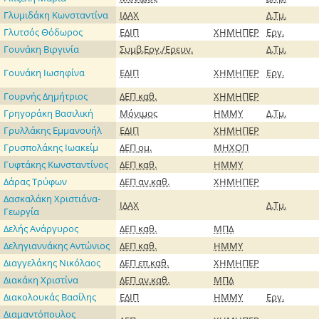
Γλυμιδάκη Κωνσταντίνα
ΙΔΑΧ
Δ.Τμ.
Γλυτσός Θόδωρος
ΕΔΙΠ
ΧΗΜΗΠΕΡ
Εργ.
Γουνάκη Βιργινία
Συμβ.Εργ./Ερευν.
Δ.Τμ.
Γουνάκη Ιωσηφίνα
ΕΔΙΠ
ΧΗΜΗΠΕΡ
Εργ.
Γουρνής Δημήτριος
ΔΕΠ
καθ.
ΧΗΜΗΠΕΡ
Γρηγοράκη Βασιλική
Μόνιμος
ΗΜΜΥ
Δ.Τμ.
Γρυλλάκης Εμμανουήλ
ΕΔΙΠ
ΧΗΜΗΠΕΡ
Γρυσπολάκης Ιωακείμ
ΔΕΠ
ομ.
ΜΗΧΟΠ
Γυφτάκης Κωνσταντίνος
ΔΕΠ
καθ.
ΗΜΜΥ
Δάρας Τρύφων
ΔΕΠ
αν.καθ.
ΧΗΜΗΠΕΡ
Δασκαλάκη Χριστιάνα-
ΙΔΑΧ
Δ.Τμ.
Γεωργία
Δελής Ανάργυρος
ΔΕΠ
καθ.
ΜΠΔ
Δεληγιαννάκης Αντώνιος
ΔΕΠ
καθ.
ΗΜΜΥ
Διαγγελάκης Νικόλαος
ΔΕΠ
επ.καθ.
ΧΗΜΗΠΕΡ
Διακάκη Χριστίνα
ΔΕΠ
αν.καθ.
ΜΠΔ
Διακολουκάς Βασίλης
ΕΔΙΠ
ΗΜΜΥ
Εργ.
Διαμαντόπουλος