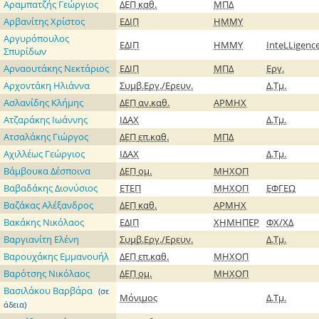
Αραμπατζής Γεώργιος
ΔΕΠ
καθ.
ΜΠΔ
Αρβανίτης Χρίστος
ΕΔΙΠ
ΗΜΜΥ
Αργυρόπουλος
ΕΔΙΠ
ΗΜΜΥ
InteLLigenc
Σπυρίδων
Αρναουτάκης Νεκτάριος
ΕΔΙΠ
ΜΠΔ
Εργ.
Αρχοντάκη Ηλιάννα
Συμβ.Εργ./Ερευν.
Δ.Τμ.
Ασλανίδης Κλήμης
ΔΕΠ
αν.καθ.
ΑΡΜΗΧ
Ατζαράκης Ιωάννης
ΙΔΑΧ
Δ.Τμ.
Ατσαλάκης Γιώργος
ΔΕΠ
επ.καθ.
ΜΠΔ
Αχιλλέως Γεώργιος
ΙΔΑΧ
Δ.Τμ.
Βάμβουκα Δέσποινα
ΔΕΠ
ομ.
ΜΗΧΟΠ
Βαβαδάκης Διονύσιος
ΕΤΕΠ
ΜΗΧΟΠ
ΕΦΓΕΩ
Βαζάκας Αλέξανδρος
ΔΕΠ
καθ.
ΑΡΜΗΧ
Βακάκης Νικόλαος
ΕΔΙΠ
ΧΗΜΗΠΕΡ
ΦΧ/ΧΔ
Βαργιανίτη Ελένη
Συμβ.Εργ./Ερευν.
Δ.Τμ.
Βαρουχάκης Εμμανουήλ
ΔΕΠ
επ.καθ.
ΜΗΧΟΠ
Βαρότσης Νικόλαος
ΔΕΠ
ομ.
ΜΗΧΟΠ
Βασιλάκου Βαρβάρα
(σε
Μόνιμος
Δ.Τμ.
άδεια)