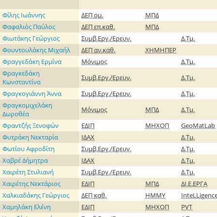
Φίλης Ιωάννης
ΔΕΠ
ομ.
ΜΠΔ
Φαφαλιός Παύλος
ΔΕΠ
επ.καθ.
ΜΠΔ
Φιωτάκης Γεώργιος
Συμβ.Εργ./Ερευν.
Δ.Τμ.
Φουντουλάκης Μιχαήλ
ΔΕΠ
αν.καθ.
ΧΗΜΗΠΕΡ
Φραγγεδάκη Ερμίνα
Μόνιμος
Δ.Τμ.
Φραγκεδάκη
Συμβ.Εργ./Ερευν.
Δ.Τμ.
Κωνσταντίνα
Φραγκογιάννη Άννα
Συμβ.Εργ./Ερευν.
Δ.Τμ.
Φραγκομιχελάκη
Μόνιμος
ΜΠΔ
Δ.Τμ.
Δωροθέα
Φραντζής Ξενοφών
ΕΔΙΠ
ΜΗΧΟΠ
GeoMatLab
Φυτράκη Νεκταρία
ΙΔΑΧ
Δ.Τμ.
Φωτίου Αφροδίτη
Συμβ.Εργ./Ερευν.
Δ.Τμ.
Χαβρέ Δήμητρα
ΙΔΑΧ
Δ.Τμ.
Χαιρέτη Στυλιανή
Συμβ.Εργ./Ερευν.
Δ.Τμ.
Χαιρέτης Νεκτάριος
ΕΔΙΠ
ΜΠΔ
ΔΙ.Ε.ΕΡΓΑ
Χαλκιαδάκης Γεώργιος
ΔΕΠ
καθ.
ΗΜΜΥ
InteLLigenc
Χαμηλάκη Ελένη
ΕΔΙΠ
ΜΗΧΟΠ
PVT