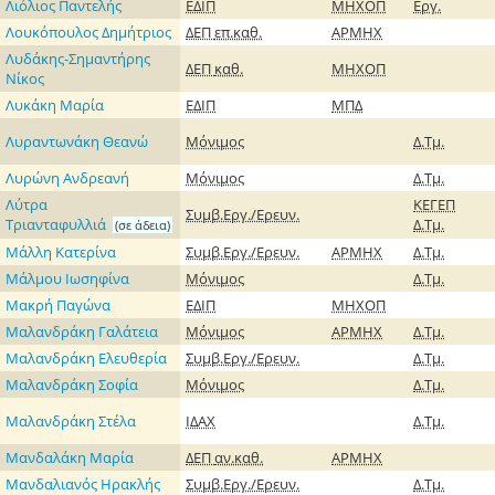
Λιόλιος Παντελής
ΕΔΙΠ
ΜΗΧΟΠ
Εργ.
Λουκόπουλος Δημήτριος
ΔΕΠ
επ.καθ.
ΑΡΜΗΧ
Λυδάκης-Σημαντήρης
ΔΕΠ
καθ.
ΜΗΧΟΠ
Νίκος
Λυκάκη Μαρία
ΕΔΙΠ
ΜΠΔ
Λυραντωνάκη Θεανώ
Μόνιμος
Δ.Τμ.
Λυρώνη Ανδρεανή
Μόνιμος
Δ.Τμ.
Λύτρα
ΚΕΓΕΠ
Συμβ.Εργ./Ερευν.
Τριανταφυλλιά
Δ.Τμ.
(σε άδεια)
Μάλλη Κατερίνα
Συμβ.Εργ./Ερευν.
ΑΡΜΗΧ
Δ.Τμ.
Μάλμου Ιωσηφίνα
Μόνιμος
Δ.Τμ.
Μακρή Παγώνα
ΕΔΙΠ
ΜΗΧΟΠ
Μαλανδράκη Γαλάτεια
Μόνιμος
ΑΡΜΗΧ
Δ.Τμ.
Μαλανδράκη Ελευθερία
Συμβ.Εργ./Ερευν.
Δ.Τμ.
Μαλανδράκη Σοφία
Μόνιμος
Δ.Τμ.
Μαλανδράκη Στέλα
ΙΔΑΧ
Δ.Τμ.
Μανδαλάκη Μαρία
ΔΕΠ
αν.καθ.
ΑΡΜΗΧ
Μανδαλιανός Ηρακλής
Συμβ.Εργ./Ερευν.
Δ.Τμ.