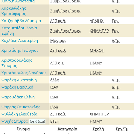
Χαντζή Αναστασία
Συμβ.Εργ./Ερευν.
Δ.Τμ.
Χαρκιωλάκης
Συμβ.Εργ./Ερευν.
Δ.Τμ.
Χριστόφορος
Χατζησάββα Δήμητρα
ΔΕΠ
καθ.
ΑΡΜΗΧ
Εργ.
Χατουτσίδου Σοφία
Συμβ.Εργ./Ερευν.
ΧΗΜΗΠΕΡ
Εργ.
Ειρήνη
Χοχλάκη Αικατερίνη
Μόνιμος
Δ.Τμ.
Χρηστίδης Γεώργιος
ΔΕΠ
καθ.
ΜΗΧΟΠ
Χριστοδουλάκης
ΔΕΠ
ομ.
ΗΜΜΥ
Σταύρος
Χριστόπουλος Διονύσιος
ΔΕΠ
καθ.
ΗΜΜΥ
Ψαράκη Αικατερίνη
άλλο
Δ.Τμ.
Ψαράκη Βασιλική
ΙΔΑΧ
Δ.Τμ.
Ψαρουδάκη Ελένη
ΙΔΑΧ
Δ.Τμ.
Ψαρράς Θεμιστοκλής
ΙΔΑΧ
Δ.Τμ.
Ψυλλάκη Ελευθερία
ΔΕΠ
καθ.
ΧΗΜΗΠΕΡ
Ψυχής Σπύρος
ΕΤΕΠ
ΗΜΜΥ
(σε άδεια)
Όνομα
Κατηγορία
Σχολή
Εργ/Τμ