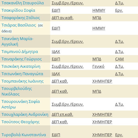
Τσακανέλη Σταυρούλα
Συμβ.Εργ./Ερευν.
Δ.Τμ.
Τσακιρίδου Σοφία
ΕΔΙΠ
ΗΜΜΥ
Εργ.
Τσαφαράκης Στέλιος
ΔΕΠ
αν.καθ.
ΜΠΔ
Τσιάρας Βασίλειος
(σε
ΕΔΙΠ
ΗΜΜΥ
άδεια)
Τσικνάκη Μαρία-
Συμβ.Εργ./Ερευν.
Δ.Τμ.
Αγγελική
Τσιμπινού Δήμητρα
ΙΔΑΧ
Δ.Τμ.
Τσιναράκης Γεώργιος
ΕΔΙΠ
ΜΠΔ
CAM
Τσισκάκη Αικατερίνη
Συμβ.Εργ./Ερευν.
Γενικό
Δ.Τμ.
Τσιτωνάκη Παναγιώτα
ΙΔΑΧ
Δ.Τμ.
Τσομπανάκης Ιωάννης
ΔΕΠ
καθ.
ΧΗΜΗΠΕΡ
Τσουρβελούδης
ΔΕΠ
καθ.
ΜΠΔ
Νικόλαος
Τσουρουνάκη Σοφία
Συμβ.Εργ./Ερευν.
Δ.Τμ.
Αστέρω
Τσουχλαράκη Ανδρονίκη
ΔΕΠ
επ.καθ.
ΧΗΜΗΠΕΡ
Τσούτσος Θεοχάρης
ΔΕΠ
καθ.
ΧΗΜΗΠΕΡ
Τυροβολά Κωνσταντίνα
ΕΔΙΠ
ΧΗΜΗΠΕΡ
Εργ.