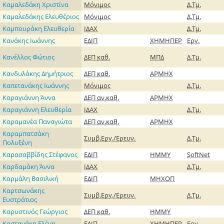
Καμαλεδάκη Χριστίνα
Μόνιμος
Δ.Τμ.
Καμαλεδάκης Ελευθέριος
Μόνιμος
Δ.Τμ.
Καμπουράκη Ελευθερία
ΙΔΑΧ
Δ.Τμ.
Κανάκης Ιωάννης
ΕΔΙΠ
ΧΗΜΗΠΕΡ
Εργ.
Κανέλλος Φώτιος
ΔΕΠ
καθ.
ΜΠΔ
Δ.Τμ.
Κανδυλάκης Δημήτριος
ΔΕΠ
καθ.
ΑΡΜΗΧ
Καπετανάκης Ιωάννης
Μόνιμος
Δ.Τμ.
Καραγιάννη Άννα
ΔΕΠ
αν.καθ.
ΑΡΜΗΧ
Καραγιάννη Ελευθερία
ΙΔΑΧ
Δ.Τμ.
Καραμανέα Παναγιώτα
ΔΕΠ
αν.καθ.
ΑΡΜΗΧ
Καραμπατσάκη
Συμβ.Εργ./Ερευν.
Δ.Τμ.
Πολυξένη
Καρασαββίδης Στέφανος
ΕΔΙΠ
ΗΜΜΥ
SoftNet
Καρδαμάκη Άννα
ΙΔΑΧ
Δ.Τμ.
Καρμάλη Βασιλική
ΕΔΙΠ
ΜΗΧΟΠ
Καρτσωνάκης
Συμβ.Εργ./Ερευν.
Δ.Τμ.
Ευστράτιος
Καρυστινός Γεώργιος
ΔΕΠ
καθ.
ΗΜΜΥ
Καστανάκη Ελένη
ΕΔΙΠ
ΧΗΜΗΠΕΡ
Εργ.