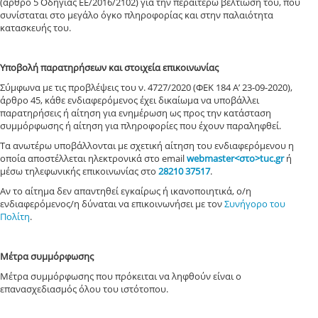
(άρθρο 5 Οδηγίας ΕΕ/2016/2102) για την περαιτέρω βελτίωσή του
, που
συνίσταται στο μεγάλο όγκο πληροφορίας και
στην παλαιότητα
κατασκευής του.
Υποβολή παρατηρήσεων και στοιχεία επικοινωνίας
Σύμφωνα με τις προβλέψεις του ν. 4727/2020 (ΦΕΚ 184 Α’ 23-09-2020),
άρθρο 45, κάθε ενδιαφερόμενος έχει δικαίωμα να υποβάλλει
παρατηρήσεις ή αίτηση για ενημέρωση ως προς την κατάσταση
συμμόρφωσης
ή αίτηση για πληροφορίες που έχουν παραληφθεί
.
Τα ανωτέρω υποβάλλονται με σχετική αίτηση του ενδιαφερόμενου η
οποία αποστέλλεται ηλεκτρονικά στο email
webmaster<στο>tuc.gr
ή
μέσω τηλεφωνικής επικοινωνίας στο
28210 37517
.
Αν το αίτημα δεν απαντηθεί εγκαίρως ή ικανοποιητικά, ο/η
ενδιαφερόμενος/η δύναται να επικοινωνήσει με τον
Συνήγορο του
Πολίτη
.
Μέτρα συμμόρφωσης
Μέτρα συμμόρφωσης που πρόκειται να ληφθούν είναι ο
επανασχεδιασμός όλου του ιστότοπου.