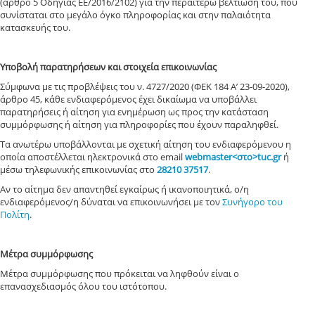
(άρθρο 5 Οδηγίας ΕΕ/2016/2102) για την περαιτέρω βελτίωσή του
, που
συνίσταται στο μεγάλο όγκο πληροφορίας και
στην παλαιότητα
κατασκευής του.
Υποβολή παρατηρήσεων και στοιχεία επικοινωνίας
Σύμφωνα με τις προβλέψεις του ν. 4727/2020 (ΦΕΚ 184 Α’ 23-09-2020),
άρθρο 45, κάθε ενδιαφερόμενος έχει δικαίωμα να υποβάλλει
παρατηρήσεις ή αίτηση για ενημέρωση ως προς την κατάσταση
συμμόρφωσης
ή αίτηση για πληροφορίες που έχουν παραληφθεί
.
Τα ανωτέρω υποβάλλονται με σχετική αίτηση του ενδιαφερόμενου η
οποία αποστέλλεται ηλεκτρονικά στο email
webmaster<στο>tuc.gr
ή
μέσω τηλεφωνικής επικοινωνίας στο
28210 37517
.
Αν το αίτημα δεν απαντηθεί εγκαίρως ή ικανοποιητικά, ο/η
ενδιαφερόμενος/η δύναται να επικοινωνήσει με τον
Συνήγορο του
Πολίτη
.
Μέτρα συμμόρφωσης
Μέτρα συμμόρφωσης που πρόκειται να ληφθούν είναι ο
επανασχεδιασμός όλου του ιστότοπου.