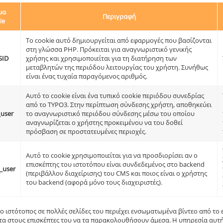
μα
Περιγραφή
ie
Το cookie αυτό δημιουργείται από εφαρμογές που βασίζονται
στη γλώσσα PHP. Πρόκειται για αναγνωριστικό γενικής
SID
χρήσης και χρησιμοποιείται για τη διατήρηση των
μεταβλητών της περιόδου λειτουργίας του χρήστη. Συνήθως
είναι ένας τυχαία παραγόμενος αριθμός.
Αυτό το cookie είναι ένα τυπικό cookie περιόδου συνεδρίας
από το TYPO3. Στην περίπτωση σύνδεσης χρήστη, αποθηκεύει
_user
το αναγνωριστικό περιόδου σύνδεσης μέσω του οποίου
αναγνωρίζεται ο χρήστης προκειμένου να του δοθεί
πρόσβαση σε προστατευμένες περιοχές.
Αυτό το cookie χρησιμοποιείται για να προσδιορίσει αν ο
επισκέπτης του ιστοτόπου είναι συνδεδεμένος στο backend
_user
(περιβάλλον διαχείρισης) του CMS και ποιος είναι ο χρήστης
του backend (αφορά μόνο τους διαχειριστές).
 ο ιστότοπος σε πολλές σελίδες του περιέχει ενσωματωμένα βίντεο από το 
α στους επισκέπτες του να τα παρακολουθήσουν άμεσα. Η υπηρεσία αυτή