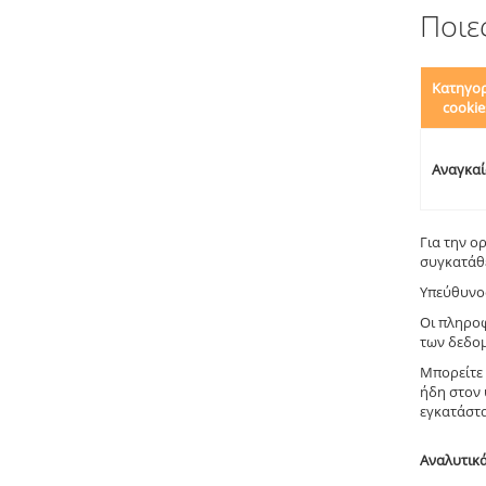
Ποιε
Κατηγο
cookie
Αναγκαί
Για την ο
συγκατάθ
Υπεύθυνος
Οι πληροφ
των δεδομ
Μπορείτε 
ήδη στον 
εγκατάστα
Αναλυτικά