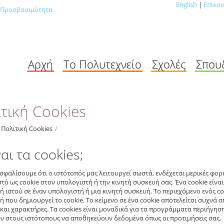
English
|
Επικοι
Προσβασιμότητα
Αρχή
Το Πολυτεχνείο
Σχολές
Σπου
τική Cookies
Πολιτική Cookies
/
ναι τα cookies;
ασφαλίσουμε ότι ο ιστότοπός μας λειτουργεί σωστά, ενδέχεται μερικές φ
στό ως cookie στον υπολογιστή ή την κινητή συσκευή σας. Ένα cookie είνα
ή ιστού σε έναν υπολογιστή ή μια κινητή συσκευή. Το περιεχόμενο ενός co
ή που δημιουργεί το cookie. Το κείμενο σε ένα cookie αποτελείται συχνά
και χαρακτήρες. Τα cookies είναι μοναδικά για τα προγράμματα περιήγηση
ν στους ιστότοπους να αποθηκεύουν δεδομένα όπως οι προτιμήσεις σας.