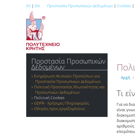
ΕΛ
|
EN
Προστασία Προσωπικών Δεδομένων
|
Cookies
|
Προστασία Προσωπικών
Πολι
Δεδομένων
Ενημέρωση Φυσικών Προσώπων για
Αρχή
/
Προστασία Προσωπικών Δεδομένων
Πολιτική Προστασίας Ιδιωτικότητας και
Τι εί
Προσωπικών Δεδομένων
Πολιτική Cookies
GDPR - Χρήσιμες Πληροφορίες
Για να δι
Οδηγίες προς εργαζομένους
είναι γνω
διακομιστ
διακομιστ
αριθμούς 
επιτρέπου