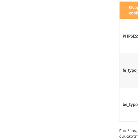
Όνο
cook
PHPSES
fe_typo
be_typo
Επιπλέον,
δυνατότητ