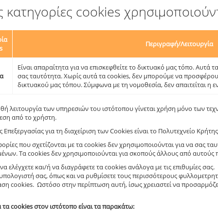
ς κατηγορίες cookies χρησιμοποιούντα
ρία
Περιγραφή/Λειτουργία
s
Είναι απαραίτητα για να επισκεφθείτε το δικτυακό μας τόπο. Αυτά τ
α
σας ταυτότητα. Χωρίς αυτά τα cookies, δεν μπορούμε να προσφέρο
δικτυακού μας τόπου. Σύμφωνα με τη νομοθεσία, δεν απαιτείται η ε
ρθή λειτουργία των υπηρεσιών του ιστότοπου γίνεται χρήση μόνο των τεχνι
εση από το χρήστη.
 Επεξεργασίας για τη διαχείριση των Cookies είναι το Πολυτεχνείο Κρήτης
ορίες που σχετίζονται με τα cookies δεν χρησιμοποιούνται για να σας τ
ένων. Τα cookies δεν χρησιμοποιούνται για σκοπούς άλλους από αυτούς 
να ελέγχετε και/ή να διαγράφετε τα cookies ανάλογα με τις επιθυμίες σας
υπολογιστή σας, όπως και να ρυθμίσετε τους περισσότερους φυλλομετρητέ
ση cookies. Ωστόσο στην περίπτωση αυτή, ίσως χρειαστεί να προσαρμόζετ
 τα cookies στον ιστότοπο είναι τα παρακάτω: