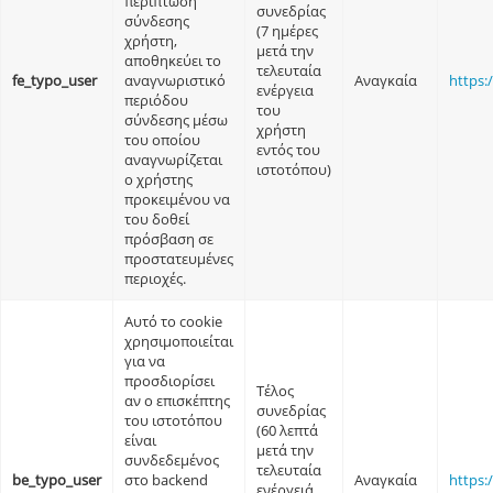
περίπτωση
συνεδρίας
σύνδεσης
(7 ημέρες
χρήστη,
μετά την
αποθηκεύει το
τελευταία
fe_typo_user
αναγνωριστικό
Αναγκαία
https:
ενέργεια
περιόδου
του
σύνδεσης μέσω
χρήστη
του οποίου
εντός του
αναγνωρίζεται
ιστοτόπου)
ο χρήστης
προκειμένου να
του δοθεί
πρόσβαση σε
προστατευμένες
περιοχές.
Αυτό το cookie
χρησιμοποιείται
για να
προσδιορίσει
Τέλος
αν ο επισκέπτης
συνεδρίας
του ιστοτόπου
(60 λεπτά
είναι
μετά την
συνδεδεμένος
τελευταία
be_typo_user
στο backend
Αναγκαία
https:
ενέργειά