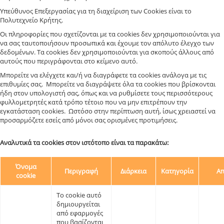
Υπεύθυνος Επεξεργασίας για τη διαχείριση των Cookies είναι το
Πολυτεχνείο Κρήτης.
Οι πληροφορίες που σχετίζονται με τα cookies δεν χρησιμοποιούνται για
να σας ταυτοποιήσουν προσωπικά και έχουμε τον απόλυτο έλεγχο των
δεδομένων. Τα cookies δεν χρησιμοποιούνται για σκοπούς άλλους από
αυτούς που περιγράφονται στο κείμενο αυτό.
Μπορείτε να ελέγχετε και/ή να διαγράφετε τα cookies ανάλογα με τις
επιθυμίες σας. Μπορείτε να διαγράψετε όλα τα cookies που βρίσκονται
ήδη στον υπολογιστή σας, όπως και να ρυθμίσετε τους περισσότερους
φυλλομετρητές κατά τρόπο τέτοιο που να μην επιτρέπουν την
εγκατάσταση cookies. Ωστόσο στην περίπτωση αυτή, ίσως χρειαστεί να
προσαρμόζετε εσείς από μόνοι σας ορισμένες προτιμήσεις.
Αναλυτικά τα cookies στον ιστότοπο είναι τα παρακάτω:
Όνομα
Περιγραφή
Διάρκεια
Κατηγορία
Απ
cookie
Το cookie αυτό
δημιουργείται
από εφαρμογές
που βασίζονται