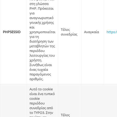
στη γλώσσα
PHP. Πρόκειται
για
αναγνωριστικό
γενικής χρήσης
και
Τέλος
PHPSESSID
χρησιμοποιείται
Αναγκαία
https:
συνεδρίας
για τη
διατήρηση των
μεταβλητών της
περιόδου
λειτουργίας του
χρήστη.
Συνήθως είναι
ένας τυχαία
παραγόμενος
αριθμός.
Αυτό το cookie
είναι ένα τυπικό
cookie
περιόδου
συνεδρίας από
το TYPO3. Στην
Τέλος