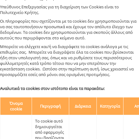
Υπεύθυνος Επεξεργασίας για τη διαχείριση των Cookies είναι το
Πολυτεχνείο Κρήτης.
Οι πληροφορίες που σχετίζονται με τα cookies δεν χρησιμοποιούνται για
να σας ταυτοποιήσουν προσωπικά και έχουμε τον απόλυτο έλεγχο των
δεδομένων. Τα cookies δεν χρησιμοποιούνται για σκοπούς άλλους από
αυτούς που περιγράφονται στο κείμενο αυτό.
Μπορείτε να ελέγχετε και/ή να διαγράφετε τα cookies ανάλογα με τις
επιθυμίες σας. Μπορείτε να διαγράψετε όλα τα cookies που βρίσκονται
ήδη στον υπολογιστή σας, όπως και να ρυθμίσετε τους περισσότερους
φυλλομετρητές κατά τρόπο τέτοιο που να μην επιτρέπουν την
εγκατάσταση cookies. Ωστόσο στην περίπτωση αυτή, ίσως χρειαστεί να
προσαρμόζετε εσείς από μόνοι σας ορισμένες προτιμήσεις.
Αναλυτικά τα cookies στον ιστότοπο είναι τα παρακάτω:
Όνομα
Περιγραφή
Διάρκεια
Κατηγορία
Απ
cookie
Το cookie αυτό
δημιουργείται
από εφαρμογές
που βασίζονται