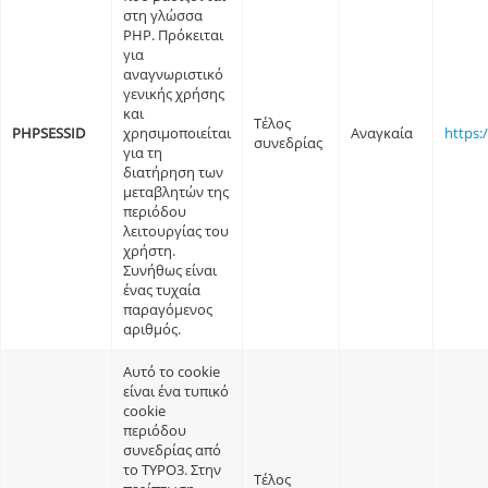
στη γλώσσα
PHP. Πρόκειται
για
αναγνωριστικό
γενικής χρήσης
και
Τέλος
PHPSESSID
χρησιμοποιείται
Αναγκαία
https:
συνεδρίας
για τη
διατήρηση των
μεταβλητών της
περιόδου
λειτουργίας του
χρήστη.
Συνήθως είναι
ένας τυχαία
παραγόμενος
αριθμός.
Αυτό το cookie
είναι ένα τυπικό
cookie
περιόδου
συνεδρίας από
το TYPO3. Στην
Τέλος