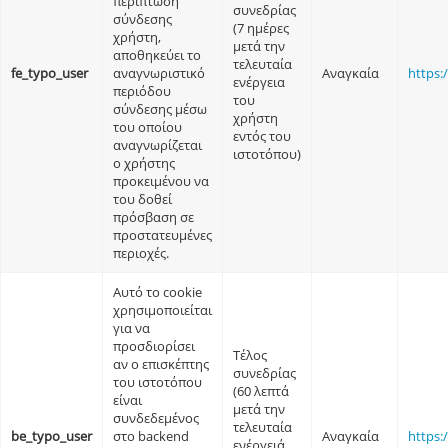
περίπτωση
συνεδρίας
σύνδεσης
(7 ημέρες
χρήστη,
μετά την
αποθηκεύει το
τελευταία
fe_typo_user
αναγνωριστικό
Αναγκαία
https:
ενέργεια
περιόδου
του
σύνδεσης μέσω
χρήστη
του οποίου
εντός του
αναγνωρίζεται
ιστοτόπου)
ο χρήστης
προκειμένου να
του δοθεί
πρόσβαση σε
προστατευμένες
περιοχές.
Αυτό το cookie
χρησιμοποιείται
για να
προσδιορίσει
Τέλος
αν ο επισκέπτης
συνεδρίας
του ιστοτόπου
(60 λεπτά
είναι
μετά την
συνδεδεμένος
τελευταία
be_typo_user
στο backend
Αναγκαία
https:
ενέργειά