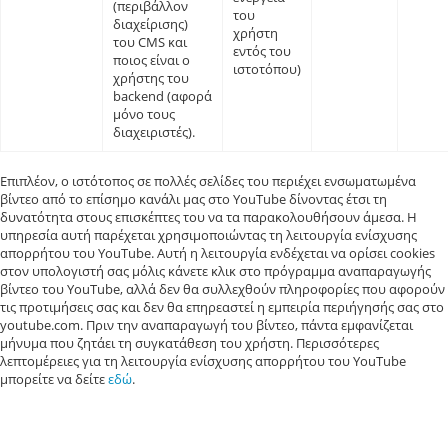
(περιβάλλον
του
διαχείρισης)
χρήστη
του CMS και
εντός του
ποιος είναι ο
ιστοτόπου)
χρήστης του
backend (αφορά
μόνο τους
διαχειριστές).
Επιπλέον, ο ιστότοπος σε πολλές σελίδες του περιέχει ενσωματωμένα
βίντεο από το επίσημο κανάλι μας στο YouTube δίνοντας έτσι τη
δυνατότητα στους επισκέπτες του να τα παρακολουθήσουν άμεσα. Η
υπηρεσία αυτή παρέχεται χρησιμοποιώντας τη λειτουργία ενίσχυσης
απορρήτου του YouTube. Αυτή η λειτουργία ενδέχεται να ορίσει cookies
στον υπολογιστή σας μόλις κάνετε κλικ στο πρόγραμμα αναπαραγωγής
βίντεο του YouTube, αλλά δεν θα συλλεχθούν πληροφορίες που αφορούν
τις προτιμήσεις σας και δεν θα επηρεαστεί η εμπειρία περιήγησής σας στο
youtube.com. Πριν την αναπαραγωγή του βίντεο, πάντα εμφανίζεται
μήνυμα που ζητάει τη συγκατάθεση του χρήστη. Περισσότερες
λεπτομέρειες για τη λειτουργία ενίσχυσης απορρήτου του YouTube
μπορείτε να δείτε
εδώ
.