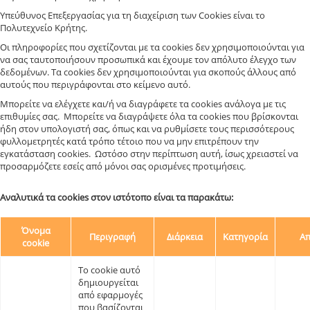
Υπεύθυνος Επεξεργασίας για τη διαχείριση των Cookies είναι το
Πολυτεχνείο Κρήτης.
Οι πληροφορίες που σχετίζονται με τα cookies δεν χρησιμοποιούνται για
να σας ταυτοποιήσουν προσωπικά και έχουμε τον απόλυτο έλεγχο των
δεδομένων. Τα cookies δεν χρησιμοποιούνται για σκοπούς άλλους από
αυτούς που περιγράφονται στο κείμενο αυτό.
Μπορείτε να ελέγχετε και/ή να διαγράφετε τα cookies ανάλογα με τις
επιθυμίες σας. Μπορείτε να διαγράψετε όλα τα cookies που βρίσκονται
ήδη στον υπολογιστή σας, όπως και να ρυθμίσετε τους περισσότερους
φυλλομετρητές κατά τρόπο τέτοιο που να μην επιτρέπουν την
εγκατάσταση cookies. Ωστόσο στην περίπτωση αυτή, ίσως χρειαστεί να
προσαρμόζετε εσείς από μόνοι σας ορισμένες προτιμήσεις.
Αναλυτικά τα cookies στον ιστότοπο είναι τα παρακάτω:
Όνομα
Περιγραφή
Διάρκεια
Κατηγορία
Απ
cookie
Το cookie αυτό
δημιουργείται
από εφαρμογές
που βασίζονται