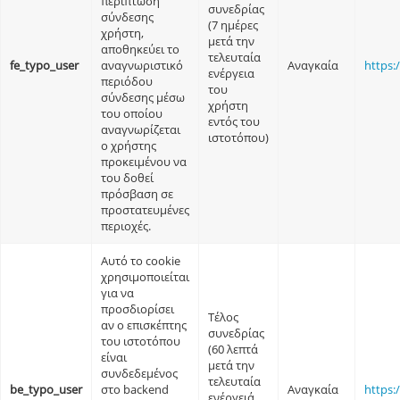
περίπτωση
συνεδρίας
σύνδεσης
(7 ημέρες
χρήστη,
μετά την
αποθηκεύει το
τελευταία
fe_typo_user
αναγνωριστικό
Αναγκαία
https:
ενέργεια
περιόδου
του
σύνδεσης μέσω
χρήστη
του οποίου
εντός του
αναγνωρίζεται
ιστοτόπου)
ο χρήστης
προκειμένου να
του δοθεί
πρόσβαση σε
προστατευμένες
περιοχές.
Αυτό το cookie
χρησιμοποιείται
για να
προσδιορίσει
Τέλος
αν ο επισκέπτης
συνεδρίας
του ιστοτόπου
(60 λεπτά
είναι
μετά την
συνδεδεμένος
τελευταία
be_typo_user
στο backend
Αναγκαία
https:
ενέργειά