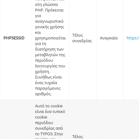
στη γλώσσα
PHP. Πρόκειται
για
αναγνωριστικό
γενικής χρήσης
και
Τέλος
PHPSESSID
χρησιμοποιείται
Αναγκαία
https:
συνεδρίας
για τη
διατήρηση των
μεταβλητών της
περιόδου
λειτουργίας του
χρήστη.
Συνήθως είναι
ένας τυχαία
παραγόμενος
αριθμός.
Αυτό το cookie
είναι ένα τυπικό
cookie
περιόδου
συνεδρίας από
το TYPO3. Στην
Τέλος