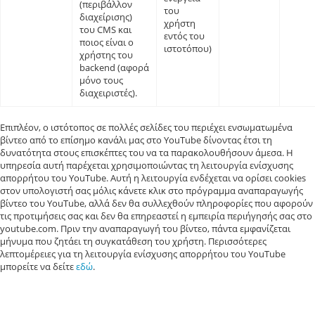
(περιβάλλον
του
διαχείρισης)
χρήστη
του CMS και
εντός του
ποιος είναι ο
ιστοτόπου)
χρήστης του
backend (αφορά
μόνο τους
διαχειριστές).
Επιπλέον, ο ιστότοπος σε πολλές σελίδες του περιέχει ενσωματωμένα
βίντεο από το επίσημο κανάλι μας στο YouTube δίνοντας έτσι τη
δυνατότητα στους επισκέπτες του να τα παρακολουθήσουν άμεσα. Η
υπηρεσία αυτή παρέχεται χρησιμοποιώντας τη λειτουργία ενίσχυσης
απορρήτου του YouTube. Αυτή η λειτουργία ενδέχεται να ορίσει cookies
στον υπολογιστή σας μόλις κάνετε κλικ στο πρόγραμμα αναπαραγωγής
βίντεο του YouTube, αλλά δεν θα συλλεχθούν πληροφορίες που αφορούν
τις προτιμήσεις σας και δεν θα επηρεαστεί η εμπειρία περιήγησής σας στο
youtube.com. Πριν την αναπαραγωγή του βίντεο, πάντα εμφανίζεται
μήνυμα που ζητάει τη συγκατάθεση του χρήστη. Περισσότερες
λεπτομέρειες για τη λειτουργία ενίσχυσης απορρήτου του YouTube
μπορείτε να δείτε
εδώ
.