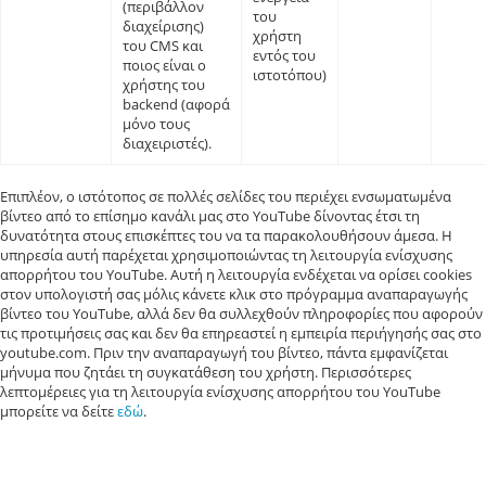
(περιβάλλον
του
διαχείρισης)
χρήστη
του CMS και
εντός του
ποιος είναι ο
ιστοτόπου)
χρήστης του
backend (αφορά
μόνο τους
διαχειριστές).
Επιπλέον, ο ιστότοπος σε πολλές σελίδες του περιέχει ενσωματωμένα
βίντεο από το επίσημο κανάλι μας στο YouTube δίνοντας έτσι τη
δυνατότητα στους επισκέπτες του να τα παρακολουθήσουν άμεσα. Η
υπηρεσία αυτή παρέχεται χρησιμοποιώντας τη λειτουργία ενίσχυσης
απορρήτου του YouTube. Αυτή η λειτουργία ενδέχεται να ορίσει cookies
στον υπολογιστή σας μόλις κάνετε κλικ στο πρόγραμμα αναπαραγωγής
βίντεο του YouTube, αλλά δεν θα συλλεχθούν πληροφορίες που αφορούν
τις προτιμήσεις σας και δεν θα επηρεαστεί η εμπειρία περιήγησής σας στο
youtube.com. Πριν την αναπαραγωγή του βίντεο, πάντα εμφανίζεται
μήνυμα που ζητάει τη συγκατάθεση του χρήστη. Περισσότερες
λεπτομέρειες για τη λειτουργία ενίσχυσης απορρήτου του YouTube
μπορείτε να δείτε
εδώ
.