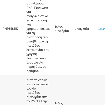
στη γλώσσα
PHP. Πρόκειται
για
αναγνωριστικό
γενικής χρήσης
και
Τέλος
PHPSESSID
χρησιμοποιείται
Αναγκαία
https:
συνεδρίας
για τη
διατήρηση των
μεταβλητών της
περιόδου
λειτουργίας του
χρήστη.
Συνήθως είναι
ένας τυχαία
παραγόμενος
αριθμός.
Αυτό το cookie
είναι ένα τυπικό
cookie
περιόδου
συνεδρίας από
το TYPO3. Στην
Τέλος