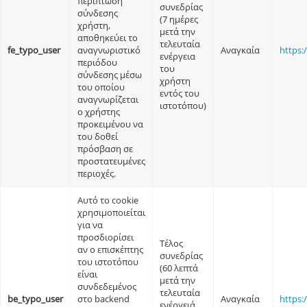
περίπτωση
συνεδρίας
σύνδεσης
(7 ημέρες
χρήστη,
μετά την
αποθηκεύει το
τελευταία
fe_typo_user
αναγνωριστικό
Αναγκαία
https:
ενέργεια
περιόδου
του
σύνδεσης μέσω
χρήστη
του οποίου
εντός του
αναγνωρίζεται
ιστοτόπου)
ο χρήστης
προκειμένου να
του δοθεί
πρόσβαση σε
προστατευμένες
περιοχές.
Αυτό το cookie
χρησιμοποιείται
για να
προσδιορίσει
Τέλος
αν ο επισκέπτης
συνεδρίας
του ιστοτόπου
(60 λεπτά
είναι
μετά την
συνδεδεμένος
τελευταία
be_typo_user
στο backend
Αναγκαία
https:
ενέργειά