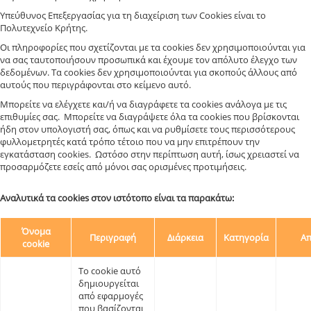
Υπεύθυνος Επεξεργασίας για τη διαχείριση των Cookies είναι το
Πολυτεχνείο Κρήτης.
Οι πληροφορίες που σχετίζονται με τα cookies δεν χρησιμοποιούνται για
να σας ταυτοποιήσουν προσωπικά και έχουμε τον απόλυτο έλεγχο των
δεδομένων. Τα cookies δεν χρησιμοποιούνται για σκοπούς άλλους από
αυτούς που περιγράφονται στο κείμενο αυτό.
Μπορείτε να ελέγχετε και/ή να διαγράφετε τα cookies ανάλογα με τις
επιθυμίες σας. Μπορείτε να διαγράψετε όλα τα cookies που βρίσκονται
ήδη στον υπολογιστή σας, όπως και να ρυθμίσετε τους περισσότερους
φυλλομετρητές κατά τρόπο τέτοιο που να μην επιτρέπουν την
εγκατάσταση cookies. Ωστόσο στην περίπτωση αυτή, ίσως χρειαστεί να
προσαρμόζετε εσείς από μόνοι σας ορισμένες προτιμήσεις.
Αναλυτικά τα cookies στον ιστότοπο είναι τα παρακάτω:
Όνομα
Περιγραφή
Διάρκεια
Κατηγορία
Απ
cookie
Το cookie αυτό
δημιουργείται
από εφαρμογές
που βασίζονται