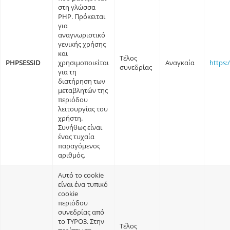
στη γλώσσα
PHP. Πρόκειται
για
αναγνωριστικό
γενικής χρήσης
και
Τέλος
PHPSESSID
χρησιμοποιείται
Αναγκαία
https:
συνεδρίας
για τη
διατήρηση των
μεταβλητών της
περιόδου
λειτουργίας του
χρήστη.
Συνήθως είναι
ένας τυχαία
παραγόμενος
αριθμός.
Αυτό το cookie
είναι ένα τυπικό
cookie
περιόδου
συνεδρίας από
το TYPO3. Στην
Τέλος