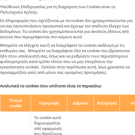
Υπεύθυνος Επεξεργασίας για τη διαχείριση των Cookies είναι το
Πολυτεχνείο Κρήτης.
Οι πληροφορίες που σχετίζονται με τα cookies δεν χρησιμοποιούνται για
να σας ταυτοποιήσουν προσωπικά και έχουμε τον απόλυτο έλεγχο των
δεδομένων. Τα cookies δεν χρησιμοποιούνται για σκοπούς άλλους από
αυτούς που περιγράφονται στο κείμενο αυτό.
Μπορείτε να ελέγχετε και/ή να διαγράφετε τα cookies ανάλογα με τις
επιθυμίες σας. Μπορείτε να διαγράψετε όλα τα cookies που βρίσκονται
ήδη στον υπολογιστή σας, όπως και να ρυθμίσετε τους περισσότερους
φυλλομετρητές κατά τρόπο τέτοιο που να μην επιτρέπουν την
εγκατάσταση cookies. Ωστόσο στην περίπτωση αυτή, ίσως χρειαστεί να
προσαρμόζετε εσείς από μόνοι σας ορισμένες προτιμήσεις.
Αναλυτικά τα cookies στον ιστότοπο είναι τα παρακάτω:
Όνομα
Περιγραφή
Διάρκεια
Κατηγορία
Απ
cookie
Το cookie αυτό
δημιουργείται
από εφαρμογές
που βασίζονται