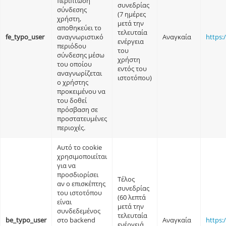
περίπτωση
συνεδρίας
σύνδεσης
(7 ημέρες
χρήστη,
μετά την
αποθηκεύει το
τελευταία
fe_typo_user
αναγνωριστικό
Αναγκαία
https:
ενέργεια
περιόδου
του
σύνδεσης μέσω
χρήστη
του οποίου
εντός του
αναγνωρίζεται
ιστοτόπου)
ο χρήστης
προκειμένου να
του δοθεί
πρόσβαση σε
προστατευμένες
περιοχές.
Αυτό το cookie
χρησιμοποιείται
για να
προσδιορίσει
Τέλος
αν ο επισκέπτης
συνεδρίας
του ιστοτόπου
(60 λεπτά
είναι
μετά την
συνδεδεμένος
τελευταία
be_typo_user
στο backend
Αναγκαία
https:
ενέργειά