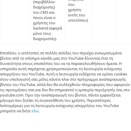
(περιβάλλον
του
διαχείρισης)
χρήστη
του CMS και
εντός του
ποιος είναι ο
ιστοτόπου)
χρήστης του
backend (αφορά
μόνο τους
διαχειριστές).
Επιπλέον, ο ιστότοπος σε πολλές σελίδες του περιέχει ενσωματωμένα
βίντεο από το επίσημο κανάλι μας στο YouTube δίνοντας έτσι τη
δυνατότητα στους επισκέπτες του να τα παρακολουθήσουν άμεσα. Η
υπηρεσία αυτή παρέχεται χρησιμοποιώντας τη λειτουργία ενίσχυσης
απορρήτου του YouTube. Αυτή η λειτουργία ενδέχεται να ορίσει cookies
στον υπολογιστή σας μόλις κάνετε κλικ στο πρόγραμμα αναπαραγωγής
βίντεο του YouTube, αλλά δεν θα συλλεχθούν πληροφορίες που αφορούν
τις προτιμήσεις σας και δεν θα επηρεαστεί η εμπειρία περιήγησής σας στο
youtube.com. Πριν την αναπαραγωγή του βίντεο, πάντα εμφανίζεται
μήνυμα που ζητάει τη συγκατάθεση του χρήστη. Περισσότερες
λεπτομέρειες για τη λειτουργία ενίσχυσης απορρήτου του YouTube
μπορείτε να δείτε
εδώ
.