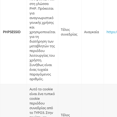
στη γλώσσα
PHP. Πρόκειται
για
αναγνωριστικό
γενικής χρήσης
και
Τέλος
PHPSESSID
χρησιμοποιείται
Αναγκαία
https:
συνεδρίας
για τη
διατήρηση των
μεταβλητών της
περιόδου
λειτουργίας του
χρήστη.
Συνήθως είναι
ένας τυχαία
παραγόμενος
αριθμός.
Αυτό το cookie
είναι ένα τυπικό
cookie
περιόδου
συνεδρίας από
το TYPO3. Στην
Τέλος