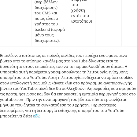
(περιβάλλον
του
διαχείρισης)
χρήστη
του CMS και
εντός του
ποιος είναι ο
ιστοτόπου)
χρήστης του
backend (αφορά
μόνο τους
διαχειριστές).
Επιπλέον, ο ιστότοπος σε πολλές σελίδες του περιέχει ενσωματωμένα
βίντεο από το επίσημο κανάλι μας στο YouTube δίνοντας έτσι τη
δυνατότητα στους επισκέπτες του να τα παρακολουθήσουν άμεσα. Η
υπηρεσία αυτή παρέχεται χρησιμοποιώντας τη λειτουργία ενίσχυσης
απορρήτου του YouTube. Αυτή η λειτουργία ενδέχεται να ορίσει cookies
στον υπολογιστή σας μόλις κάνετε κλικ στο πρόγραμμα αναπαραγωγής
βίντεο του YouTube, αλλά δεν θα συλλεχθούν πληροφορίες που αφορούν
τις προτιμήσεις σας και δεν θα επηρεαστεί η εμπειρία περιήγησής σας στο
youtube.com. Πριν την αναπαραγωγή του βίντεο, πάντα εμφανίζεται
μήνυμα που ζητάει τη συγκατάθεση του χρήστη. Περισσότερες
λεπτομέρειες για τη λειτουργία ενίσχυσης απορρήτου του YouTube
μπορείτε να δείτε
εδώ
.