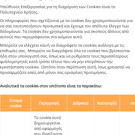
Υπεύθυνος Επεξεργασίας για τη διαχείριση των Cookies είναι το
Πολυτεχνείο Κρήτης.
Οι πληροφορίες που σχετίζονται με τα cookies δεν χρησιμοποιούνται για
να σας ταυτοποιήσουν προσωπικά και έχουμε τον απόλυτο έλεγχο των
δεδομένων. Τα cookies δεν χρησιμοποιούνται για σκοπούς άλλους από
αυτούς που περιγράφονται στο κείμενο αυτό.
Μπορείτε να ελέγχετε και/ή να διαγράφετε τα cookies ανάλογα με τις
επιθυμίες σας. Μπορείτε να διαγράψετε όλα τα cookies που βρίσκονται
ήδη στον υπολογιστή σας, όπως και να ρυθμίσετε τους περισσότερους
φυλλομετρητές κατά τρόπο τέτοιο που να μην επιτρέπουν την
εγκατάσταση cookies. Ωστόσο στην περίπτωση αυτή, ίσως χρειαστεί να
προσαρμόζετε εσείς από μόνοι σας ορισμένες προτιμήσεις.
Αναλυτικά τα cookies στον ιστότοπο είναι τα παρακάτω:
Όνομα
Περιγραφή
Διάρκεια
Κατηγορία
Απ
cookie
Το cookie αυτό
δημιουργείται
από εφαρμογές
που βασίζονται