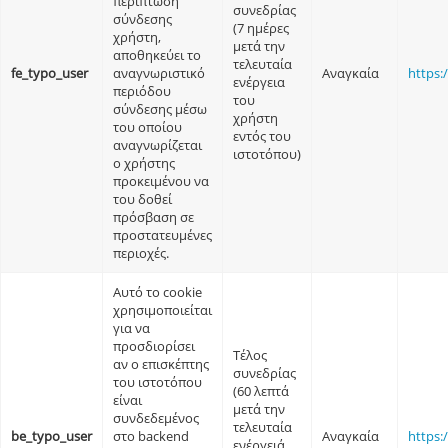
περίπτωση
συνεδρίας
σύνδεσης
(7 ημέρες
χρήστη,
μετά την
αποθηκεύει το
τελευταία
fe_typo_user
αναγνωριστικό
Αναγκαία
https:
ενέργεια
περιόδου
του
σύνδεσης μέσω
χρήστη
του οποίου
εντός του
αναγνωρίζεται
ιστοτόπου)
ο χρήστης
προκειμένου να
του δοθεί
πρόσβαση σε
προστατευμένες
περιοχές.
Αυτό το cookie
χρησιμοποιείται
για να
προσδιορίσει
Τέλος
αν ο επισκέπτης
συνεδρίας
του ιστοτόπου
(60 λεπτά
είναι
μετά την
συνδεδεμένος
τελευταία
be_typo_user
στο backend
Αναγκαία
https:
ενέργειά