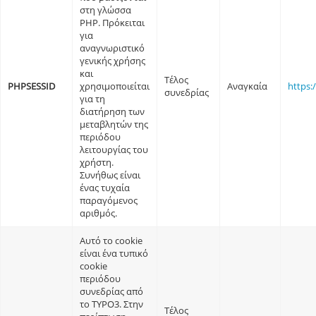
στη γλώσσα
PHP. Πρόκειται
για
αναγνωριστικό
γενικής χρήσης
και
Τέλος
PHPSESSID
χρησιμοποιείται
Αναγκαία
https:
συνεδρίας
για τη
διατήρηση των
μεταβλητών της
περιόδου
λειτουργίας του
χρήστη.
Συνήθως είναι
ένας τυχαία
παραγόμενος
αριθμός.
Αυτό το cookie
είναι ένα τυπικό
cookie
περιόδου
συνεδρίας από
το TYPO3. Στην
Τέλος