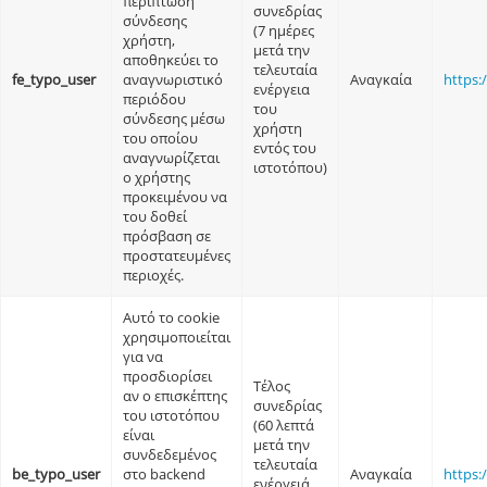
περίπτωση
συνεδρίας
σύνδεσης
(7 ημέρες
χρήστη,
μετά την
αποθηκεύει το
τελευταία
fe_typo_user
αναγνωριστικό
Αναγκαία
https:
ενέργεια
περιόδου
του
σύνδεσης μέσω
χρήστη
του οποίου
εντός του
αναγνωρίζεται
ιστοτόπου)
ο χρήστης
προκειμένου να
του δοθεί
πρόσβαση σε
προστατευμένες
περιοχές.
Αυτό το cookie
χρησιμοποιείται
για να
προσδιορίσει
Τέλος
αν ο επισκέπτης
συνεδρίας
του ιστοτόπου
(60 λεπτά
είναι
μετά την
συνδεδεμένος
τελευταία
be_typo_user
στο backend
Αναγκαία
https:
ενέργειά