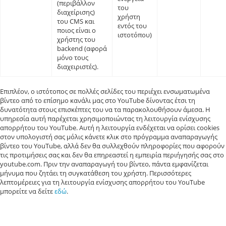
(περιβάλλον
του
διαχείρισης)
χρήστη
του CMS και
εντός του
ποιος είναι ο
ιστοτόπου)
χρήστης του
backend (αφορά
μόνο τους
διαχειριστές).
Επιπλέον, ο ιστότοπος σε πολλές σελίδες του περιέχει ενσωματωμένα
βίντεο από το επίσημο κανάλι μας στο YouTube δίνοντας έτσι τη
δυνατότητα στους επισκέπτες του να τα παρακολουθήσουν άμεσα. Η
υπηρεσία αυτή παρέχεται χρησιμοποιώντας τη λειτουργία ενίσχυσης
απορρήτου του YouTube. Αυτή η λειτουργία ενδέχεται να ορίσει cookies
στον υπολογιστή σας μόλις κάνετε κλικ στο πρόγραμμα αναπαραγωγής
βίντεο του YouTube, αλλά δεν θα συλλεχθούν πληροφορίες που αφορούν
τις προτιμήσεις σας και δεν θα επηρεαστεί η εμπειρία περιήγησής σας στο
youtube.com. Πριν την αναπαραγωγή του βίντεο, πάντα εμφανίζεται
μήνυμα που ζητάει τη συγκατάθεση του χρήστη. Περισσότερες
λεπτομέρειες για τη λειτουργία ενίσχυσης απορρήτου του YouTube
μπορείτε να δείτε
εδώ
.