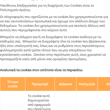
Υπεύθυνος Επεξεργασίας για τη διαχείριση των Cookies είναι το
Πολυτεχνείο Κρήτης.
Οι πληροφορίες που σχετίζονται με τα cookies δεν χρησιμοποιούνται για
να σας ταυτοποιήσουν προσωπικά και έχουμε τον απόλυτο έλεγχο των
δεδομένων. Τα cookies δεν χρησιμοποιούνται για σκοπούς άλλους από
αυτούς που περιγράφονται στο κείμενο αυτό.
Μπορείτε να ελέγχετε και/ή να διαγράφετε τα cookies ανάλογα με τις
επιθυμίες σας. Μπορείτε να διαγράψετε όλα τα cookies που βρίσκονται
ήδη στον υπολογιστή σας, όπως και να ρυθμίσετε τους περισσότερους
φυλλομετρητές κατά τρόπο τέτοιο που να μην επιτρέπουν την
εγκατάσταση cookies. Ωστόσο στην περίπτωση αυτή, ίσως χρειαστεί να
προσαρμόζετε εσείς από μόνοι σας ορισμένες προτιμήσεις.
Αναλυτικά τα cookies στον ιστότοπο είναι τα παρακάτω:
Όνομα
Περιγραφή
Διάρκεια
Κατηγορία
Απ
cookie
Το cookie αυτό
δημιουργείται
από εφαρμογές
που βασίζονται