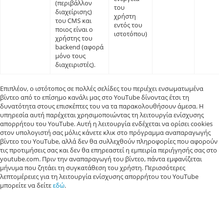
(περιβάλλον
του
διαχείρισης)
χρήστη
του CMS και
εντός του
ποιος είναι ο
ιστοτόπου)
χρήστης του
backend (αφορά
μόνο τους
διαχειριστές).
Επιπλέον, ο ιστότοπος σε πολλές σελίδες του περιέχει ενσωματωμένα
βίντεο από το επίσημο κανάλι μας στο YouTube δίνοντας έτσι τη
δυνατότητα στους επισκέπτες του να τα παρακολουθήσουν άμεσα. Η
υπηρεσία αυτή παρέχεται χρησιμοποιώντας τη λειτουργία ενίσχυσης
απορρήτου του YouTube. Αυτή η λειτουργία ενδέχεται να ορίσει cookies
στον υπολογιστή σας μόλις κάνετε κλικ στο πρόγραμμα αναπαραγωγής
βίντεο του YouTube, αλλά δεν θα συλλεχθούν πληροφορίες που αφορούν
τις προτιμήσεις σας και δεν θα επηρεαστεί η εμπειρία περιήγησής σας στο
youtube.com. Πριν την αναπαραγωγή του βίντεο, πάντα εμφανίζεται
μήνυμα που ζητάει τη συγκατάθεση του χρήστη. Περισσότερες
λεπτομέρειες για τη λειτουργία ενίσχυσης απορρήτου του YouTube
μπορείτε να δείτε
εδώ
.