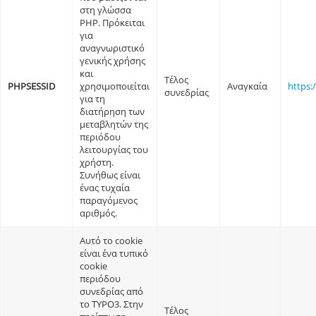
στη γλώσσα
PHP. Πρόκειται
για
αναγνωριστικό
γενικής χρήσης
και
Τέλος
PHPSESSID
χρησιμοποιείται
Αναγκαία
https:
συνεδρίας
για τη
διατήρηση των
μεταβλητών της
περιόδου
λειτουργίας του
χρήστη.
Συνήθως είναι
ένας τυχαία
παραγόμενος
αριθμός.
Αυτό το cookie
είναι ένα τυπικό
cookie
περιόδου
συνεδρίας από
το TYPO3. Στην
Τέλος