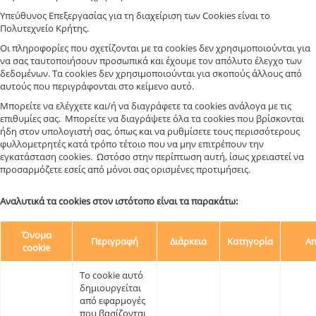
Υπεύθυνος Επεξεργασίας για τη διαχείριση των Cookies είναι το
Πολυτεχνείο Κρήτης.
Οι πληροφορίες που σχετίζονται με τα cookies δεν χρησιμοποιούνται για
να σας ταυτοποιήσουν προσωπικά και έχουμε τον απόλυτο έλεγχο των
δεδομένων. Τα cookies δεν χρησιμοποιούνται για σκοπούς άλλους από
αυτούς που περιγράφονται στο κείμενο αυτό.
Μπορείτε να ελέγχετε και/ή να διαγράφετε τα cookies ανάλογα με τις
επιθυμίες σας. Μπορείτε να διαγράψετε όλα τα cookies που βρίσκονται
ήδη στον υπολογιστή σας, όπως και να ρυθμίσετε τους περισσότερους
φυλλομετρητές κατά τρόπο τέτοιο που να μην επιτρέπουν την
εγκατάσταση cookies. Ωστόσο στην περίπτωση αυτή, ίσως χρειαστεί να
προσαρμόζετε εσείς από μόνοι σας ορισμένες προτιμήσεις.
Αναλυτικά τα cookies στον ιστότοπο είναι τα παρακάτω:
Όνομα
Περιγραφή
Διάρκεια
Κατηγορία
Απ
cookie
Το cookie αυτό
δημιουργείται
από εφαρμογές
που βασίζονται