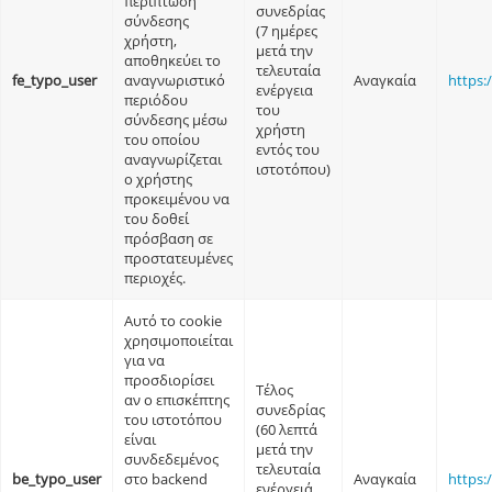
περίπτωση
συνεδρίας
σύνδεσης
(7 ημέρες
χρήστη,
μετά την
αποθηκεύει το
τελευταία
fe_typo_user
αναγνωριστικό
Αναγκαία
https:
ενέργεια
περιόδου
του
σύνδεσης μέσω
χρήστη
του οποίου
εντός του
αναγνωρίζεται
ιστοτόπου)
ο χρήστης
προκειμένου να
του δοθεί
πρόσβαση σε
προστατευμένες
περιοχές.
Αυτό το cookie
χρησιμοποιείται
για να
προσδιορίσει
Τέλος
αν ο επισκέπτης
συνεδρίας
του ιστοτόπου
(60 λεπτά
είναι
μετά την
συνδεδεμένος
τελευταία
be_typo_user
στο backend
Αναγκαία
https:
ενέργειά