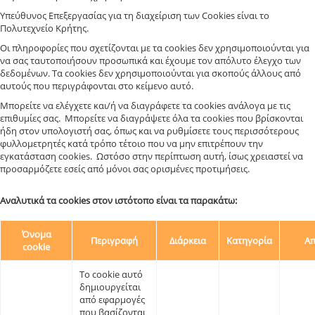
Υπεύθυνος Επεξεργασίας για τη διαχείριση των Cookies είναι το
Πολυτεχνείο Κρήτης.
Οι πληροφορίες που σχετίζονται με τα cookies δεν χρησιμοποιούνται για
να σας ταυτοποιήσουν προσωπικά και έχουμε τον απόλυτο έλεγχο των
δεδομένων. Τα cookies δεν χρησιμοποιούνται για σκοπούς άλλους από
αυτούς που περιγράφονται στο κείμενο αυτό.
Μπορείτε να ελέγχετε και/ή να διαγράφετε τα cookies ανάλογα με τις
επιθυμίες σας. Μπορείτε να διαγράψετε όλα τα cookies που βρίσκονται
ήδη στον υπολογιστή σας, όπως και να ρυθμίσετε τους περισσότερους
φυλλομετρητές κατά τρόπο τέτοιο που να μην επιτρέπουν την
εγκατάσταση cookies. Ωστόσο στην περίπτωση αυτή, ίσως χρειαστεί να
προσαρμόζετε εσείς από μόνοι σας ορισμένες προτιμήσεις.
Αναλυτικά τα cookies στον ιστότοπο είναι τα παρακάτω:
Όνομα
Περιγραφή
Διάρκεια
Κατηγορία
Απ
cookie
Το cookie αυτό
δημιουργείται
από εφαρμογές
που βασίζονται