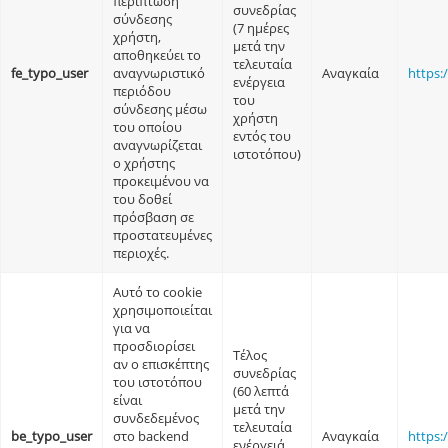
περίπτωση
συνεδρίας
σύνδεσης
(7 ημέρες
χρήστη,
μετά την
αποθηκεύει το
τελευταία
fe_typo_user
αναγνωριστικό
Αναγκαία
https:
ενέργεια
περιόδου
του
σύνδεσης μέσω
χρήστη
του οποίου
εντός του
αναγνωρίζεται
ιστοτόπου)
ο χρήστης
προκειμένου να
του δοθεί
πρόσβαση σε
προστατευμένες
περιοχές.
Αυτό το cookie
χρησιμοποιείται
για να
προσδιορίσει
Τέλος
αν ο επισκέπτης
συνεδρίας
του ιστοτόπου
(60 λεπτά
είναι
μετά την
συνδεδεμένος
τελευταία
be_typo_user
στο backend
Αναγκαία
https:
ενέργειά