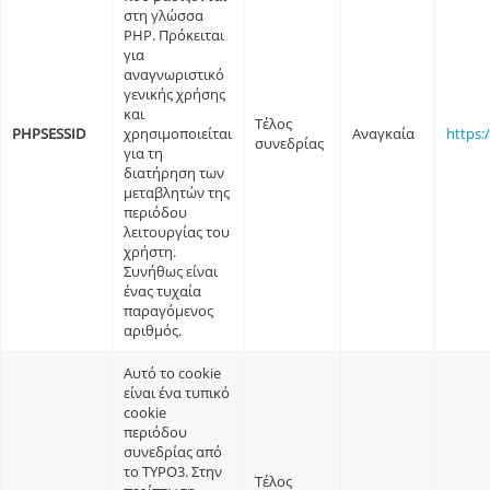
στη γλώσσα
PHP. Πρόκειται
για
αναγνωριστικό
γενικής χρήσης
και
Τέλος
PHPSESSID
χρησιμοποιείται
Αναγκαία
https:
συνεδρίας
για τη
διατήρηση των
μεταβλητών της
περιόδου
λειτουργίας του
χρήστη.
Συνήθως είναι
ένας τυχαία
παραγόμενος
αριθμός.
Αυτό το cookie
είναι ένα τυπικό
cookie
περιόδου
συνεδρίας από
το TYPO3. Στην
Τέλος