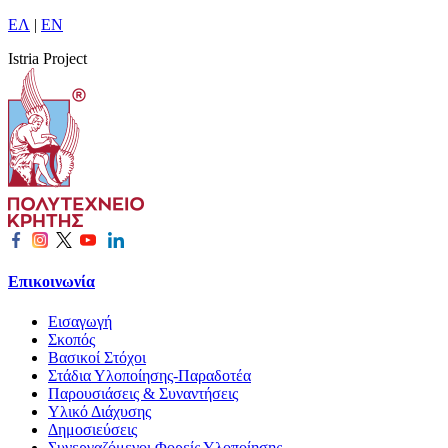
ΕΛ
|
EN
Istria Project
Επικοινωνία
Εισαγωγή
Σκοπός
Βασικοί Στόχοι
Στάδια Υλοποίησης-Παραδοτέα
Παρουσιάσεις & Συναντήσεις
Υλικό Διάχυσης
Δημοσιεύσεις
Συνεργαζόμενοι Φορείς Υλοποίησης