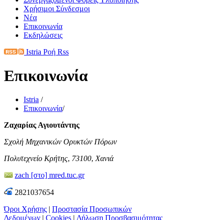
Χρήσιμοι Σύνδεσμοι
Νέα
Επικοινωνία
Εκδηλώσεις
Istria Ροή Rss
Επικοινωνία
Istria
/
Επικοινωνία
/
Ζαχαρίας Αγιουτάντης
Σχολή
Μηχανικών
Ορυκτών
Πόρων
Πολυτεχνείο
Κρήτης
,
73100
,
Χανιά
zach [στο] mred.tuc.gr
2821037654
Όροι Χρήσης
|
Προστασία Προσωπικών
Δεδομένων
|
Cookies
|
Δήλωση Προσβασιμότητας