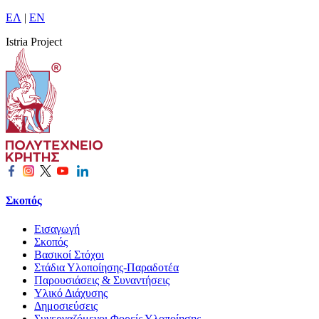
ΕΛ
|
EN
Istria Project
Σκοπός
Εισαγωγή
Σκοπός
Βασικοί Στόχοι
Στάδια Υλοποίησης-Παραδοτέα
Παρουσιάσεις & Συναντήσεις
Υλικό Διάχυσης
Δημοσιεύσεις
Συνεργαζόμενοι Φορείς Υλοποίησης