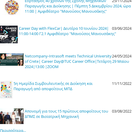
Εορτασμός 40 χρόνων της Σχολής Μηχανικών
25/11/2024
Παραγωγής και Διοίκησης | Πέμπτη 5 Δεκεμβρίου 2024, ώρα
11:00 | Αμφιθέατρο "Μανούσος Μανουσάκης"
Career Day with FlexCar| Δευτέρα 10 Ιουνίου 2024|
03/06/2024
11:00-14:00 Γ2.1 Αμφιθέατρο "Μανούσος Μανουσάκης"
Netcompany-Intrasoft meets Technical University
24/05/2024
of Crete| Career Day@TUC Career Office|Τετάρτη 29 Μαϊου
2024|13:00 |ZOOM
5η Ημερίδα Συμβουλευτικής σε Διοίκηση και
11/11/2022
Παραγωγή από αποφοίτους ΜΠΔ
Απονομή για τους 15 πρώτους αποφοίτους του
03/08/2022
ΔΠΜΣ σε Βιοϊατρική Μηχανική
Περισσότερα...