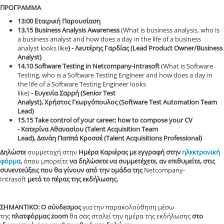
ΠΡΟΓΡΑΜΜΑ
13:00 Εταιρική Παρουσίαση
13.15 Business Analysis Awareness
(What is business analysis, who is
a business analyst and how does a day in the life of a business
analyst looks like
) -
Λευτέρης Γαρδίας (Lead Product Owner/Business
Analyst)
14.10
Software Testing in Netcompany-Intrasoft
(What is Software
Testing, who is a Software Testing Engineer and how does a day in
the life of a Software Testing Engineer looks
like)
- Ευγενία Σαρρή (Senior Test
Analyst), Χρήστος Γεωργόπουλος (Software Test Automation Team
Lead)
15.15
Take control of your career; how to compose your CV
-
Κατερίνα Αθανασίου (Talent Acquisition Team
Lead), Δανάη Παππά Κροσσέ (Talent Acquisitions Professional)
Δηλώστε
συμμετοχή στην
Ημέρα Καριέρας
με εγγραφή στην
ηλεκτρονική
φόρμα
,
όπου
μπορείτε
να δηλώσετε να συμμετέχετε, αν επιθυμείτε, στις
συνεντεύξεις που θα γίνουν από την ομάδα της
Netcompany-
Intrasoft
μετά το πέρας της εκδήλωσης.
ΣΗΜΑΝΤΙΚΟ: Ο σύνδεσμος
για την παρακολούθηση μέσω
της
πλατφόρμας zoom
θα σας σταλεί την ημέρα της εκδήλωσης
στο