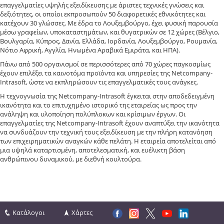
επαγγελματίες υψηλής εξειδίκευσης με άριστες τεχνικές γνώσεις και
δεξιότητες, οι οποίοι εκπροσωπούν 50 διαφορετικές εθνικότητες και
κατέχουν 30 γλώσσες. Με έδρα το Λουξεμβούργο, έχει φυσική παρουσία
μέσω γραφείων, υποκαταστημάτων, και θυγατρικών σε 12 χώρες (Βέλγιο,
Βουλγαρία, Κύπρος, Δανία, Ελλάδα, Ιορδανία, Λουξεμβούργο, Ρουμανία,
Νότιο Αφρική, Αγγλία, Ηνωμένα Αραβικά Εμιράτα, και ΗΠΑ).
Πάνω από 500 οργανισμοί σε περισσότερες από 70 χώρες παγκοσμίως
έχουν επιλέξει τα καινοτόμα προϊόντα και υπηρεσίες της Netcompany-
Intrasoft, ώστε να εκπληρώσουν τις επαγγελματικές τους ανάγκες.
Η τεχνογνωσία της Netcompany-Intrasoft έγκειται στην αποδεδειγμένη
ικανότητα και το επιτυχημένο ιστορικό της εταιρείας ως προς την
ανάληψη και υλοποίηση πολύπλοκων και κρίσιμων έργων. Οι
επαγγελματίες της Netcompany-Intrasoft έχουν αναπτύξει την ικανότητα
να συνδυάζουν την τεχνική τους εξειδίκευση με την πλήρη κατανόηση
των επιχειρηματικών αναγκών κάθε πελάτη. Η εταιρεία αποτελείται από
μια υψηλά καταρτισμένη, αποτελεσματική, και ευέλικτη βάση
ανθρώπινου δυναμικού, με διεθνή κουλτούρα.
Κατάλογοι
Χάρτες