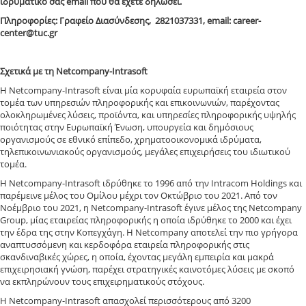
ιδρυματικό σας email που θα έχετε δηλώσει.
Πληροφορίες: Γραφείο Διασύνδεσης, 2821037331, email: career-
center@tuc.gr
Σχετικά με τη Netcompany-Intrasoft
Η Netcompany-Intrasoft είναι μία κορυφαία ευρωπαϊκή εταιρεία στον
τομέα των υπηρεσιών πληροφορικής και επικοινωνιών, παρέχοντας
ολοκληρωμένες λύσεις, προϊόντα, και υπηρεσίες πληροφορικής υψηλής
ποιότητας στην Ευρωπαϊκή Ένωση, υπουργεία και δημόσιους
οργανισμούς σε εθνικό επίπεδο, χρηματοοικονομικά ιδρύματα,
τηλεπικοινωνιακούς οργανισμούς, μεγάλες επιχειρήσεις του ιδιωτικού
τομέα.
Η Netcompany-Intrasoft ιδρύθηκε το 1996 από την Intracom Holdings και
παρέμεινε μέλος του Ομίλου μέχρι τον Οκτώβριο του 2021. Από τον
Νοέμβριο του 2021, η Netcompany-Intrasoft έγινε μέλος της Netcompany
Group, μίας εταιρείας πληροφορικής η οποία ιδρύθηκε το 2000 και έχει
την έδρα της στην Κοπεγχάγη. Η Netcompany αποτελεί την πιο γρήγορα
αναπτυσσόμενη και κερδοφόρα εταιρεία πληροφορικής στις
σκανδιναβικές χώρες, η οποία, έχοντας μεγάλη εμπειρία και μακρά
επιχειρησιακή γνώση, παρέχει στρατηγικές καινοτόμες λύσεις με σκοπό
να εκπληρώνουν τους επιχειρηματικούς στόχους.
Η Netcompany-Intrasoft απασχολεί περισσότερους από 3200