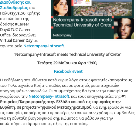
Διασύνδεσης και
Σταδιοδρομίας
του
Πολυτεχνείου Κρήτης
στο πλαίσιο της
δράσης #Career
Day@TUC Career
Office, διοργανώνει
Virtual Career Day
με
την εταιρεία
Netcompany-Intrasoft
.
“
Netcompany-Intrasoft meets Technical University of Crete
”
Τετάρτη 29 Μαΐου και ώρα 13:00,
Facebook event
Η εκδήλωση απευθύνεται κατά κύριο λόγο στους φοιτητές /αποφοίτους
του Πολυτεχνείου Κρήτης, καθώς και σε φοιτητές μεταπτυχιακών
προγραμμάτων σπουδών. Οι συμμετέχοντες θα έχουν την ευκαιρία να
γνωρίσουν την
Netcompany-Intrasoft
, και τους επαγγελματίες της
#1
Εταιρείας Πληροφορικής στην Ελλάδα και από τις κορυφαίες στην
Ευρώπη
,
σε projects Ψηφιακού Μετασχηματισμού
, να ενημερωθούν για
τις ευκαιρίες καριέρας που προσφέρει, να ακούσουν χρήσιμες συμβουλές
για τη σύνταξη βιογραφικού σημειώματος, να μάθουν για την
κουλτούρα, το όραμα και τις αξίες της εταιρείας.