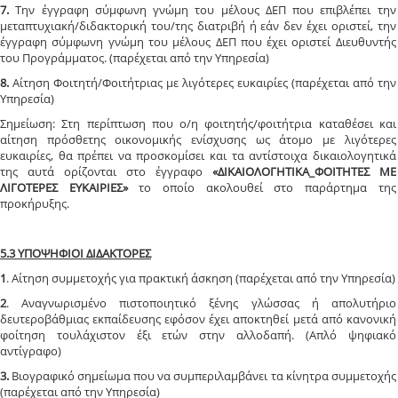
7.
Την έγγραφη σύμφωνη γνώμη του μέλους ΔΕΠ που επιβλέπει την
μεταπτυχιακή/διδακτορική του/της διατριβή ή εάν δεν έχει οριστεί, την
έγγραφη σύμφωνη γνώμη του μέλους ΔΕΠ που έχει οριστεί Διευθυντής
του Προγράμματος. (παρέχεται από την Υπηρεσία)
8.
Αίτηση Φοιτητή/Φοιτήτριας με λιγότερες ευκαιρίες (παρέχεται από την
Υπηρεσία)
Σημείωση: Στη περίπτωση που ο/η φοιτητής/φοιτήτρια καταθέσει και
αίτηση πρόσθετης οικονομικής ενίσχυσης ως άτομο με λιγότερες
ευκαιρίες, θα πρέπει να προσκομίσει και τα αντίστοιχα δικαιολογητικά
της αυτά ορίζονται στο έγγραφο
«ΔΙΚΑΙΟΛΟΓΗΤΙΚΑ_ΦΟΙΤΗΤΕΣ ΜΕ
ΛΙΓΟΤΕΡΕΣ ΕΥΚΑΙΡΙΕΣ»
το οποίο ακολουθεί στο παράρτημα της
προκήρυξης.
5.3 ΥΠΟΨΗΦΙΟΙ ΔΙΔΑΚΤΟΡΕΣ
1
. Αίτηση συμμετοχής για πρακτική άσκηση (παρέχεται από την Υπηρεσία)
2
. Αναγνωρισμένο πιστοποιητικό ξένης γλώσσας ή απολυτήριο
δευτεροβάθμιας εκπαίδευσης εφόσον έχει αποκτηθεί μετά από κανονική
φοίτηση τουλάχιστον έξι ετών στην αλλοδαπή. (Απλό ψηφιακό
αντίγραφο)
3.
Βιογραφικό σημείωμα που να συμπεριλαμβάνει τα κίνητρα συμμετοχής
(παρέχεται από την Υπηρεσία)