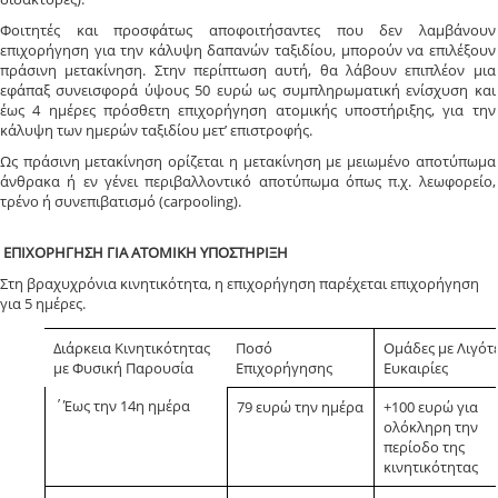
Φοιτητές και προσφάτως αποφοιτήσαντες που δεν λαμβάνουν
επιχορήγηση για την κάλυψη δαπανών ταξιδίου, μπορούν να επιλέξουν
πράσινη μετακίνηση. Στην περίπτωση αυτή, θα λάβουν επιπλέον μια
εφάπαξ συνεισφορά ύψους 50 ευρώ ως συμπληρωματική ενίσχυση και
έως 4 ημέρες πρόσθετη επιχορήγηση ατομικής υποστήριξης, για την
κάλυψη των ημερών ταξιδίου μετ’ επιστροφής.
Ως πράσινη μετακίνηση ορίζεται η μετακίνηση με μειωμένο αποτύπωμα
άνθρακα ή εν γένει περιβαλλοντικό αποτύπωμα όπως π.χ. λεωφορείο,
τρένο ή συνεπιβατισμό (carpooling).
ΕΠΙΧΟΡΗΓΗΣΗ ΓΙΑ ΑΤΟΜΙΚΗ ΥΠΟΣΤΗΡΙΞΗ
Στη βραχυχρόνια κινητικότητα, η επιχορήγηση παρέχεται επιχορήγηση
για 5 ημέρες.
Διάρκεια Κινητικότητας
Ποσό
Ομάδες με Λιγότ
με Φυσική Παρουσία
Επιχορήγησης
Ευκαιρίες
΄Έως την 14η ημέρα
79 ευρώ την ημέρα
+100 ευρώ για
ολόκληρη την
περίοδο της
κινητικότητας