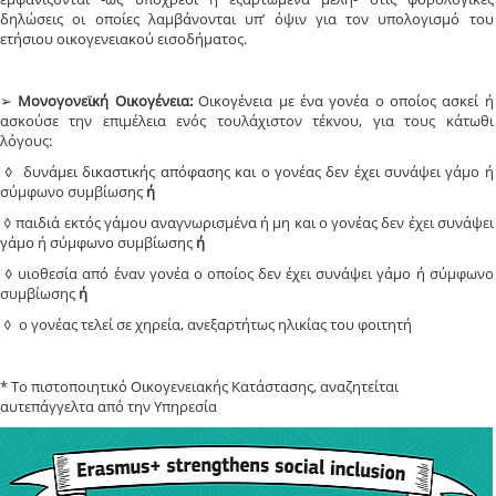
δηλώσεις οι οποίες λαμβάνονται υπ’ όψιν για τον υπολογισμό του
ετήσιου οικογενειακού εισοδήματος.
➢
Μονογονεϊκή Οικογένεια:
Οικογένεια με ένα γονέα ο οποίος ασκεί ή
ασκούσε την επιμέλεια ενός τουλάχιστον τέκνου, για τους κάτωθι
λόγους:
◊ δυνάμει δικαστικής απόφασης και ο γονέας δεν έχει συνάψει γάμο ή
σύμφωνο συμβίωσης
ή
◊ παιδιά εκτός γάμου αναγνωρισμένα ή μη και ο γονέας δεν έχει συνάψει
γάμο ή σύμφωνο συμβίωσης
ή
◊ υιοθεσία από έναν γονέα ο οποίος δεν έχει συνάψει γάμο ή σύμφωνο
συμβίωσης
ή
◊ ο γονέας τελεί σε χηρεία, ανεξαρτήτως ηλικίας του φοιτητή
* Το πιστοποιητικό Οικογενειακής Κατάστασης, αναζητείται
αυτεπάγγελτα από την Υπηρεσία