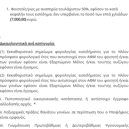
Φοιτητές/ριες με αναπηρία τουλάχιστον 50%, εφόσον το κατά
κεφαλήν τους εισόδημα, δεν υπερβαίνει το ποσό των επτά χιλιάδων
(7.000,00)
ευρώ.
Δικαιολογητικά ανά κατηγορία:
(1) Εκκαθαριστικό σημείωμα φορολογίας εισοδήματος για το πλέον
πρόσφατο φορολογικό έτος που αντιστοιχεί στον ΑΦΜ του φοιτητή ή/και
των γονέων εφόσον είναι Εξαρτώμενο Μέλος ή/και του/της συζύγου
εφόσον είναι έγγαμος.
(2) Εκκαθαριστικό σημείωμα φορολογίας εισοδήματος για το πλέον
πρόσφατο φορολογικό έτος που αντιστοιχεί στον ΑΦΜ του φοιτητή ή/και
των γονέων εφόσον είναι Εξαρτώμενο Μέλος ή/και του/της συζύγου
εφόσον είναι έγγαμος.
i. Πιστοποιητικό οικογενειακής κατάστασης ή αντίστοιχο έγγραφο
αλλοδαπής αρχής. *
ii. Ληξιαρχικές πράξεις θανάτου γονέων, σε περίπτωση που ο Υποψήφιος
είναι ορφανός.
iii. Γνωμάτευση Πρωτοβάθμιας ή Δευτεροβάθμιας Υγειονομικής