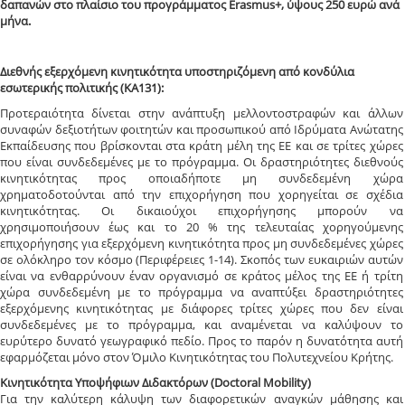
δαπανών στο πλαίσιο του προγράμματος Erasmus+, ύψους 250 ευρώ ανά
μήνα.
Διεθνής εξερχόμενη κινητικότητα υποστηριζόμενη από κονδύλια
εσωτερικής πολιτικής (ΚΑ131):
Προτεραιότητα δίνεται στην ανάπτυξη μελλοντοστραφών και άλλων
συναφών δεξιοτήτων φοιτητών και προσωπικού από Ιδρύματα Ανώτατης
Εκπαίδευσης που βρίσκονται στα κράτη μέλη της ΕΕ και σε τρίτες χώρες
που είναι συνδεδεμένες με το πρόγραμμα. Οι δραστηριότητες διεθνούς
κινητικότητας προς οποιαδήποτε μη συνδεδεμένη χώρα
χρηματοδοτούνται από την επιχορήγηση που χορηγείται σε σχέδια
κινητικότητας. Οι δικαιούχοι επιχορήγησης μπορούν να
χρησιμοποιήσουν έως και το 20 % της τελευταίας χορηγούμενης
επιχορήγησης για εξερχόμενη κινητικότητα προς μη συνδεδεμένες χώρες
σε ολόκληρο τον κόσμο (Περιφέρειες 1-14). Σκοπός των ευκαιριών αυτών
είναι να ενθαρρύνουν έναν οργανισμό σε κράτος μέλος της ΕΕ ή τρίτη
χώρα συνδεδεμένη με το πρόγραμμα να αναπτύξει δραστηριότητες
εξερχόμενης κινητικότητας με διάφορες τρίτες χώρες που δεν είναι
συνδεδεμένες με το πρόγραμμα, και αναμένεται να καλύψουν το
ευρύτερο δυνατό γεωγραφικό πεδίο. Προς το παρόν η δυνατότητα αυτή
εφαρμόζεται μόνο στον Όμιλο Κινητικότητας του Πολυτεχνείου Κρήτης.
Κινητικότητα Υποψήφιων Διδακτόρων (Doctoral Mobility)
Για την καλύτερη κάλυψη των διαφορετικών αναγκών μάθησης και