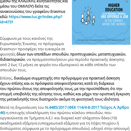
(μέσω της ΚΛΑΣΙΚΗΣ κινητικότητας και
μέσω του ΟΜΙΛΟΥ) δείτε τις
ανακοινώσεις του γραφείου Erasmus
εδώ:
https://www.tuc.gr/index.php?
id=4731
Σύμφωνα με τους κανόνες της
Ευρωπαϊκής Ένωσης, το πρόγραμμα
Erasmus+ προσφέρει την ευκαιρία σε
φοιτητές
όλων των επιπέδων σπουδών, προπτυχιακών, μεταπτυχιακών,
διδακτορικών
, να πραγματοποιήσουν μία περίοδο πρακτικής άσκησης
από 2 έως 12 μήνες σε φορέα του εξωτερικού σε κάθε επίπεδο των
σπουδών τους.
Επίσης,
δικαίωμα συμμετοχής στο πρόγραμμα για πρακτική άσκηση
έχουν επίσης και οι πρόσφατα αποφοιτήσαντες κατά τη διάρκεια
του πρώτου έτους της αποφοίτησής τους, με την προϋπόθεση ότι την
στιγμή υποβολής της αίτησης τους, καθώς και μέχρι την οριστική έγκριση
της μετακίνησής τους διατηρούν ακόμα τη φοιτητική τους ιδιότητα.
Μετά τη δημοσίευση του
Ν.4485/2017 (ΦΕΚ 114/4-8-2017 Τεύχος Α, Άρθρο
46)
η επιτυχής ολοκλήρωση του πρώτου κύκλου σπουδών, που
οργανώνεται σε Τμήματα Α.Ε.Ι. και διαρκεί κατ’ ελάχιστον δέκα (10)
ακαδημαϊκά εξάμηνα (υποχρεωτικά εξάμηνα για τη λήψη πτυχίου ή
διπλώματος σύμφωνα με το πρόγραμμα σπουδών), οδηγεί στην απονομή