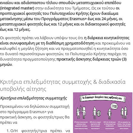
ενιαίου και αδιάσπαστου τίτλου σπουδών μεταπτυχιακού επιπέδου
(integrated master)
στην ειδικότητα του Τμήματος. Ως εκ τούτου
οι
προπτυχιακοί φοιτητές του Πολυτεχνείου Κρήτης έχουν δικαίωμα
μετακίνησης μέσω του Προγράμματος Erasmus+ έως και 24 μήνες, οι
μεταπτυχιακοί φοιτητές έως και 12 μήνες και οι διδακτορικοί φοιτητές
έως και 12 μήνες.
Οι φοιτητές πρέπει να λάβουν υπόψιν τους ότι
η διάρκεια κινητικότητας
είναι συνυφασμένη με τη διαθέσιμη χρηματοδότηση
και προκειμένου να
καλυφθεί η μεγάλη ζήτηση και να πραγματοποιηθεί η κινητικότητα όσο
το δυνατό περισσότερων φοιτητών, το Πολυτεχνείο Κρήτης παρέχει τη
δυνατότητα πραγματοποίησης
πρακτικής άσκησης διάρκειας τριών (3)
μηνών
.
Κριτήρια επιλεξιμότητας συμμετοχής & διαδικασία
υποβολής αίτησης
Κριτήρια επιλεξιμότητας συμμετοχής
Προκειμένου να δηλώσουν συμμετοχή
στο πρόγραμμα Erasmus+ για
πρακτική άσκηση, οι φοιτητές/τριες θα
πρέπει να
Ο/Η φοιτητής/τρια πρέπει να