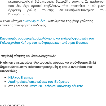
μεταπτυχιακής ή διδακτορικής διατριβής του/της. Σε περίπτωση
που δεν έχει οριστεί επιβλέπων, τότε απαιτείται η σύμφωνη
έγγραφη γνώμη του/της Διευθυντή/Διευθύντριας του
Προγράμματος.
4. είναι κάτοχοι
αναγνωρισμένου
διπλώματος της ξένης γλώσσας
εργασίας στον φορέα υποδοχής.
Κανονισμός συμμετοχής, αξιολόγησης και επιλογής φοιτητών του
Πολυτεχνείου Κρήτης στο πρόγραμμα κινητικότητας Erasmus
Υποβολή αίτησης και δικαιολογητικών
Η αίτηση γίνεται μέσω ηλεκτρονικής φόρμας και ο σύνδεσμος (link)
δημοσιεύεται στην εκάστοτε προκήρυξη η οποία αναρτάται στις
ιστοσελίδες
ΝΕΑ του Erasmus
Ακαδημαϊκές Ανακοινώσεις του Ιδρύματος
στο Facebook
Erasmus+ Technical University of Crete
ΔΙΚΑΙΟΛΟΓΗΤΙΚΑ: