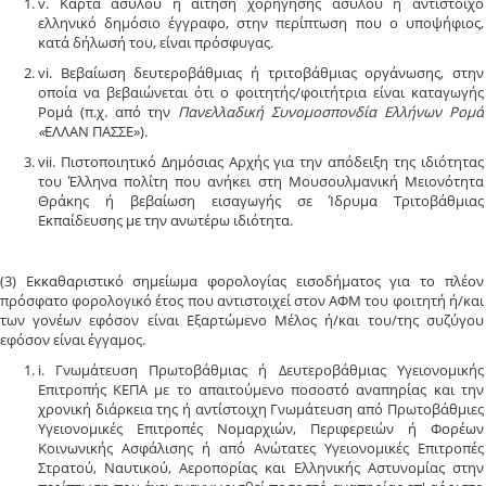
v. Κάρτα ασύλου ή αίτηση χορήγησης ασύλου ή αντίστοιχο
ελληνικό δημόσιο έγγραφο, στην περίπτωση που ο υποψήφιος,
κατά δήλωσή του, είναι πρόσφυγας.
vi. Βεβαίωση δευτεροβάθμιας ή τριτοβάθμιας οργάνωσης, στην
οποία να βεβαιώνεται ότι ο φοιτητής/φοιτήτρια είναι καταγωγής
Ρομά (π.χ. από την
Πανελλαδική Συνομοσπονδία Ελλήνων Ρομά
«
ΕΛΛΑΝ ΠΑΣΣΕ»).
vii. Πιστοποιητικό Δημόσιας Αρχής για την απόδειξη της ιδιότητας
του Έλληνα πολίτη που ανήκει στη Μουσουλμανική Μειονότητα
Θράκης ή βεβαίωση εισαγωγής σε Ίδρυμα Τριτοβάθμιας
Εκπαίδευσης με την ανωτέρω ιδιότητα.
(3) Εκκαθαριστικό σημείωμα φορολογίας εισοδήματος για το πλέον
πρόσφατο φορολογικό έτος που αντιστοιχεί στον ΑΦΜ του φοιτητή ή/και
των γονέων εφόσον είναι Εξαρτώμενο Μέλος ή/και του/της συζύγου
εφόσον είναι έγγαμος.
i. Γνωμάτευση Πρωτοβάθμιας ή Δευτεροβάθμιας Υγειονομικής
Επιτροπής ΚΕΠΑ με το απαιτούμενο ποσοστό αναπηρίας και την
χρονική διάρκεια της ή αντίστοιχη Γνωμάτευση από Πρωτοβάθμιες
Υγειονομικές Επιτροπές Νομαρχιών, Περιφερειών ή Φορέων
Κοινωνικής Ασφάλισης ή από Ανώτατες Υγειονομικές Επιτροπές
Στρατού, Ναυτικού, Αεροπορίας και Ελληνικής Αστυνομίας στην