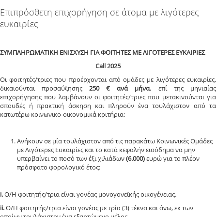
Επιπρόσθετη επιχορήγηση σε άτομα με λιγότερες
ευκαιρίες
ΣΥΜΠΛΗΡΩΜΑΤΙΚΗ ΕΝΙΣΧΥΣΗ ΓΙΑ ΦΟΙΤΗΤΕΣ ΜΕ ΛΙΓΟΤΕΡΕΣ ΕΥΚΑΙΡΙΕΣ
Call 2025
Οι φοιτητές/τριες που προέρχονται από ομάδες με λιγότερες ευκαιρίες,
δικαιούνται προσαύξησης
250 € ανά μήνα
, επί της μηνιαίας
επιχορήγησης που λαμβάνουν οι φοιτητές/τριες που μετακινούνται για
σπουδές ή πρακτική άσκηση και πληρούν ένα τουλάχιστον από τα
κατωτέρω κοινωνικο-οικονομικά κριτήρια:
Ανήκουν σε μία τουλάχιστον από τις παρακάτω Κοινωνικές Ομάδες
με Λιγότερες Ευκαιρίες και το κατά κεφαλήν εισόδημα να μην
υπερβαίνει το ποσό των έξι χιλιάδων
(6.000)
ευρώ για το πλέον
πρόσφατο φορολογικό έτος:
i.
Ο/Η φοιτητής/τρια είναι γονέας μονογονεϊκής οικογένειας.
ii.
Ο/Η φοιτητής/τρια είναι γονέας με τρία (3) τέκνα και άνω, εκ των
οποίων τουλάχιστον ένα εξαρτώμενο μέλος.