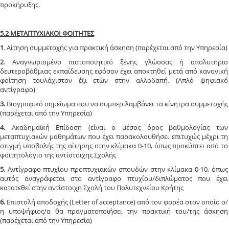
προκήρυξης.
5.2 ΜΕΤΑΠΤΥΧΙΑΚΟΙ ΦΟΙΤΗΤΕΣ
1
. Αίτηση συμμετοχής για πρακτική άσκηση (παρέχεται από την Υπηρεσία)
2
. Αναγνωρισμένο πιστοποιητικό ξένης γλώσσας ή απολυτήριο
δευτεροβάθμιας εκπαίδευσης εφόσον έχει αποκτηθεί μετά από κανονική
φοίτηση τουλάχιστον έξι ετών στην αλλοδαπή. (Απλό ψηφιακό
αντίγραφο)
3.
Βιογραφικό σημείωμα που να συμπεριλαμβάνει τα κίνητρα συμμετοχής
(παρέχεται από την Υπηρεσία)
4.
Ακαδημαϊκή Επίδοση (είναι ο μέσος όρος βαθμολογίας των
μεταπτυχιακών μαθημάτων που έχει παρακολουθήσει επιτυχώς μέχρι τη
στιγμή υποβολής της αίτησης στην κλίμακα 0-10, όπως προκύπτει από το
φοιτητολόγιο της αντίστοιχης Σχολής
5
. Αντίγραφο πτυχίου προπτυχιακών σπουδών στην κλίμακα 0-10, όπως
αυτός αναγράφεται στο αντίγραφο πτυχίου/διπλώματος που έχει
κατατεθεί στην αντίστοιχη Σχολή του Πολυτεχνείου Κρήτης
6.
Επιστολή αποδοχής (Letter of acceptance) από τον φορέα στον οποίο ο/
η υποψήφιος/α θα πραγματοποιήσει την πρακτική του/της άσκηση
(παρέχεται από την Υπηρεσία)