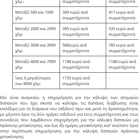
χλμ.:
συμμετέχοντα
συμμετέχοντα
Μεταξύ 500 και 1999
309 ευρώ ανά
417 ευρώ ανά
χλμ:
συμμετέχοντα
συμμετέχοντα
Μεταξύ 2000 και 2999
395 ευρώ ανά
535 ευρώ ανά
χλμ:
συμμετέχοντα
συμμετέχοντα
Μεταξύ 3000 και 3999
580ευρώ ανά
785 ευρώ ανά
χλμ:
συμμετέχοντα
συμμετέχοντα
Μεταξύ 4000 και 7999
1188 ευρώ ανά
1188 ευρώ ανά
χλμ:
συμμετέχοντα
συμμετέχοντα
Ίσες ή μεγαλύτερες
1735 ευρώ ανά
-
των 8000 χλμ:
συμμετέχοντα
Εάν είναι αναγκαίο, η επιχορήγηση για την κάλυψη των ατομικών
δαπανών που έχει σκοπό να καλύψει τις δαπάνες διαβίωσης είναι
επιλέξιμη για τη διάρκεια του ταξιδιού πριν και μετά τη δραστηριότητα,
με μέγιστο όριο τις δύο ημέρες ταξιδιού για τους συμμετέχοντες και τους
συνοδούς που λαμβάνουν επιχορήγηση για την κάλυψη δαπανών μη
πράσινης μετακίνησης, και έως έξι ημέρες μετακίνησης κατ’ ανώτατο όριο
στην περίπτωση επιχορήγησης για την κάλυψη δαπανών πράσινης
μετακίνησης.