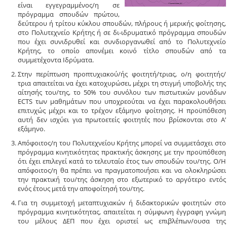
είναι εγγεγραμμένος/η σε
πρόγραμμα σπουδών πρώτου,
δεύτερου ή τρίτου κύκλου σπουδών, πλήρους ή μερικής φοίτησης,
στο Πολυτεχνείο Κρήτης ή σε δι-ιδρυματικό πρόγραμμα σπουδών
που έχει συνιδρυθεί και συνδιοργανωθεί από το Πολυτεχνείο
Κρήτης, το οποίο απονέμει κοινό τίτλο σπουδών από τα
συμμετέχοντα Ιδρύματα.
Στην περίπτωση προπτυχιακού/ής φοιτητή/τριας, ο/η φοιτητής/
τρια απαιτείται να έχει κατοχυρώσει, μέχρι τη στιγμή υποβολής της
αίτησής του/της, το 50% του συνόλου των πιστωτικών μονάδων
ECTS των μαθημάτων που υποχρεούται να έχει παρακολουθήσει
επιτυχώς μέχρι και το τρέχον εξάμηνο φοίτησης. Η προϋπόθεση
αυτή δεν ισχύει για πρωτοετείς φοιτητές που βρίσκονται στο A’
εξάμηνο.
Απόφοιτος/η του Πολυτεχνείου Κρήτης μπορεί να συμμετάσχει στο
πρόγραμμα κινητικότητας πρακτικής άσκησης με την προϋπόθεση
ότι έχει επιλεγεί κατά το τελευταίο έτος των σπουδών του/της. Ο/Η
απόφοιτος/η θα πρέπει να πραγματοποιήσει και να ολοκληρώσει
την πρακτική του/της άσκηση στο εξωτερικό το αργότερο εντός
ενός έτους μετά την αποφοίτησή του/της.
Για τη συμμετοχή μεταπτυχιακών ή διδακτορικών φοιτητών στο
πρόγραμμα κινητικότητας, απαιτείται η σύμφωνη έγγραφη γνώμη
του μέλους ΔΕΠ που έχει οριστεί ως επιβλέπων/ουσα της