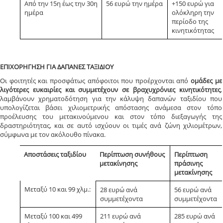
Από την 15η έως την 30η
56 ευρώ την ημέρα
+150 ευρώ για
ημέρα
ολόκληρη την
περίοδο της
κινητικότητας
ΕΠΙΧΟΡΗΓΗΣΗ ΓΙΑ ΔΑΠΑΝΕΣ ΤΑΞΙΔΙΟΥ
Οι φοιτητές και προσφάτως απόφοιτοι που προέρχονται από
ομάδες με
λιγότερες ευκαιρίες και συμμετέχουν σε βραχυχρόνιες κινητικότητες
,
λαμβάνουν χρηματοδότηση για την κάλυψη δαπανών ταξιδίου που
υπολογίζεται βάσει χιλιομετρικής απόστασης ανάμεσα στον τόπο
προέλευσης του μετακινούμενου και στον τόπο διεξαγωγής της
δραστηριότητας, και σε αυτό ισχύουν οι τιμές ανά ζώνη χιλιομέτρων,
σύμφωνα με τον ακόλουθο πίνακα.
Αποστάσεις ταξιδίου
Περίπτωση συνήθους
Περίπτωση
μετακίνησης
πράσινης
μετακίνησης
Μεταξύ 10 και 99 χλμ.:
28 ευρώ ανά
56 ευρώ ανά
συμμετέχοντα
συμμετέχοντα
Μεταξύ 100 και 499
211 ευρώ ανά
285 ευρώ ανά