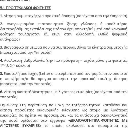
5.1 ΠΡΟΠΤΥΧΙΑΚΟΙ ΦΟΙΤΗΤΕΣ
1
. Αίτηση συμμετοχής για πρακτική άσκηση (παρέχεται από την Υπηρεσία)
2
. Αναγνωρισμένο πιστοποιητικό ξένης γλώσσας ή απολυτήριο
δευτεροβάθμιας εκπαίδευσης εφόσον έχει αποκτηθεί μετά από κανονική
φοίτηση τουλάχιστον έξι ετών στην αλλοδαπή. (Απλό ψηφιακό
αντίγραφο)
3.
Βιογραφικό σημείωμα που να συμπεριλαμβάνει τα κίνητρα συμμετοχής
(παρέχεται από την Υπηρεσία)
4.
Αναλυτική βαθμολογία (την πιο πρόσφατη – ισχύει μόνο για φοιτητές
ου
ου
1
& 2
κύκλου)
5.
Επιστολή αποδοχής (Letter of acceptance) από τον φορέα στον οποίο ο/
η υποψήφιος/α θα πραγματοποιήσει την πρακτική του/της άσκηση
(παρέχεται από την Υπηρεσία)
6.
Αίτηση Φοιτητή/Φοιτήτριας με λιγότερες ευκαιρίες (παρέχεται από την
Υπηρεσία)
Σημείωση: Στη περίπτωση που ο/η φοιτητής/φοιτήτρια καταθέσει και
αίτηση πρόσθετης οικονομικής ενίσχυσης ως άτομο με λιγότερες
ευκαιρίες, θα πρέπει να προσκομίσει και τα αντίστοιχα δικαιολογητικά
της αυτά ορίζονται στο έγγραφο
«ΔΙΚΑΙΟΛΟΓΗΤΙΚΑ_ΦΟΙΤΗΤΕΣ ΜΕ
ΛΙΓΟΤΕΡΕΣ ΕΥΚΑΙΡΙΕΣ»
το οποίο ακολουθεί στο παράρτημα της