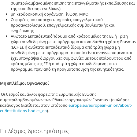
συμπεριλαμβανομένης επίσης της επαγγελματικής εκπαίδευσης και
της εκπαίδευσης ενηλίκων)
μη κερδοσκοπική οργάνωση, ένωση, ΜΚΟ
Ο φορέας που παρέχει υπηρεσίες επαγγελματικού
προσανατολισμού, επαγγελματικής συμβουλευτικής και
ενημέρωσης
Ανώτατο Εκπαιδευτικό Ίδρυμα από κράτος μέλος της ΕΕ ή Τρίτη
χώρα συνδεδεμένη με το πρόγραμμα και να διαθέτη χάρτη Erasmus
(ECHE), ή ανώτατο εκπαιδευτικό ίδρυμα από τρίτη χώρα μη
συνδεδεμένη με το πρόγραμμα το οποίο είναι αναγνωρισμένο και
έχει υπογράψει διοργανικές συμφωνίες με τους εταίρους του από
κράτος μέλος της ΕΕ ή από τρίτη χώρα συνδεδεμένη με το
πρόγραμμα, πριν από τη πραγματοποίηση της κινητικότητας.
Μη επιλέξιμοι Οργανισμοί
Οι θεσμοί και άλλοι φορείς της Ευρωπαϊκής Ένωσης
συμπεριλαμβανομένων των Εθνικών οργανισμών Erasmus+ (ο πλήρης
κατάλογος διατίθεται στον ιστότοπο
europa.eu/european-union/about-
eu/institutions-bodies_en
).
Επιλέξιμες δραστηριότητες