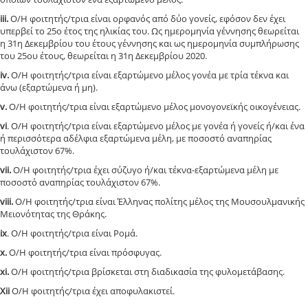
iii.
Ο/Η φοιτητής/τρια είναι ορφανός από δύο γονείς, εφόσον δεν έχει
υπερβεί το 25ο έτος της ηλικίας του. Ως ημερομηνία γέννησης θεωρείται
η 31η Δεκεμβρίου του έτους γέννησης και ως ημερομηνία συμπλήρωσης
του 25ου έτους, θεωρείται η 31η Δεκεμβρίου 2020.
iv.
Ο/Η φοιτητής/τρια είναι εξαρτώμενο μέλος γονέα με τρία τέκνα και
άνω (εξαρτώμενα ή μη).
v.
Ο/Η φοιτητής/τρια είναι εξαρτώμενο μέλος μονογονεϊκής οικογένειας.
vi
. Ο/Η φοιτητής/τρια είναι εξαρτώμενο μέλος με γονέα ή γονείς ή/και ένα
ή περισσότερα αδέλφια εξαρτώμενα μέλη, με ποσοστό αναπηρίας
τουλάχιστον 67%.
vii.
Ο/Η φοιτητής/τρια έχει σύζυγο ή/και τέκνα-εξαρτώμενα μέλη με
ποσοστό αναπηρίας τουλάχιστον 67%.
viii.
Ο/Η φοιτητής/τρια είναι Έλληνας πολίτης μέλος της Μουσουλμανικής
Μειονότητας της Θράκης.
ix
. Ο/Η φοιτητής/τρια είναι Ρομά.
x.
Ο/Η φοιτητής/τρια είναι πρόσφυγας.
xi.
Ο/Η φοιτητής/τρια βρίσκεται στη διαδικασία της φυλομετάβασης.
Xii
Ο/Η φοιτητής/τρια έχει αποφυλακιστεί.