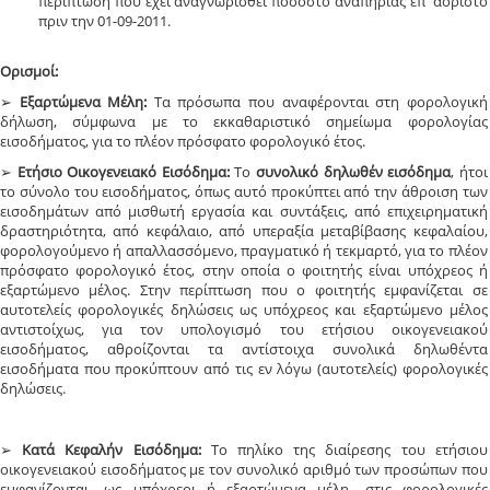
περίπτωση που έχει αναγνωρισθεί ποσοστό αναπηρίας επ' αόριστο
πριν την 01-09-2011.
Ορισμοί:
➢
Εξαρτώμενα Μέλη:
Τα πρόσωπα που αναφέρονται στη φορολογική
δήλωση, σύμφωνα με το εκκαθαριστικό σημείωμα φορολογίας
εισοδήματος, για το πλέον πρόσφατο φορολογικό έτος.
➢
Ετήσιο Οικογενειακό Εισόδημα:
Το
συνολικό δηλωθέν εισόδημα
, ήτοι
το σύνολο του εισοδήματος, όπως αυτό προκύπτει από την άθροιση των
εισοδημάτων από μισθωτή εργασία και συντάξεις, από επιχειρηματική
δραστηριότητα, από κεφάλαιο, από υπεραξία μεταβίβασης κεφαλαίου,
φορολογούμενο ή απαλλασσόμενο, πραγματικό ή τεκμαρτό, για το πλέον
πρόσφατο φορολογικό έτος, στην οποία ο φοιτητής είναι υπόχρεος ή
εξαρτώμενο μέλος. Στην περίπτωση που ο φοιτητής εμφανίζεται σε
αυτοτελείς φορολογικές δηλώσεις ως υπόχρεος και εξαρτώμενο μέλος
αντιστοίχως, για τον υπολογισμό του ετήσιου οικογενειακού
εισοδήματος, αθροίζονται τα αντίστοιχα συνολικά δηλωθέντα
εισοδήματα που προκύπτουν από τις εν λόγω (αυτοτελείς) φορολογικές
δηλώσεις.
➢
Κατά Κεφαλήν Εισόδημα:
Το πηλίκο της διαίρεσης του ετήσιου
οικογενειακού εισοδήματος με τον συνολικό αριθμό των προσώπων που
εμφανίζονται -ως υπόχρεοι ή εξαρτώμενα μέλη- στις φορολογικές