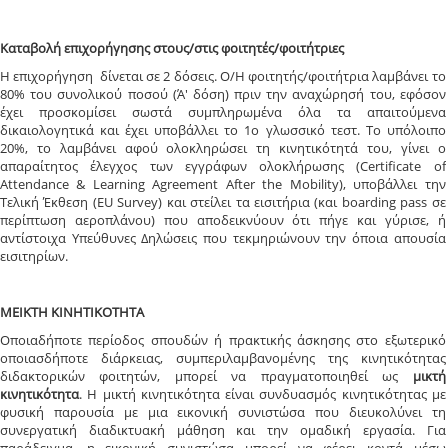
Καταβολή επιχορήγησης στους/στις φοιτητές/φοιτήτριες
Η επιχορήγηση δίνεται σε 2 δόσεις. Ο/Η φοιτητής/φοιτήτρια λαμβάνει το
80% του συνολικού ποσού (Ά' δόση) πριν την αναχώρησή του, εφόσον
έχει προσκομίσει σωστά συμπληρωμένα όλα τα απαιτούμενα
δικαιολογητικά και έχει υποβάλλει το 1ο γλωσσικό τεστ. Το υπόλοιπο
20%, το λαμβάνει αφού ολοκληρώσει τη κινητικότητά του, γίνει ο
απαραίτητος έλεγχος των εγγράφων ολοκλήρωσης (Certificate of
Attendance & Learning Agreement After the Mobility), υποβάλλει την
Τελική Έκθεση (EU Survey) και στείλει τα εισιτήρια (και boarding pass σε
περίπτωση αεροπλάνου) που αποδεικνύουν ότι πήγε και γύρισε, ή
αντίστοιχα Υπεύθυνες Δηλώσεις που τεκμηριώνουν την όποια απουσία
εισιτηρίων.
ΜΕΙΚΤΗ ΚΙΝΗΤΙΚΟΤΗΤΑ
Οποιαδήποτε περίοδος σπουδών ή πρακτικής άσκησης στο εξωτερικό
οποιασδήποτε διάρκειας, συμπεριλαμβανομένης της κινητικότητας
διδακτορικών φοιτητών, μπορεί να πραγματοποιηθεί ως
μικτή
κινητικότητα
. Η μικτή κινητικότητα είναι συνδυασμός κινητικότητας με
φυσική παρουσία με μια εικονική συνιστώσα που διευκολύνει τη
συνεργατική διαδικτυακή μάθηση και την ομαδική εργασία. Για