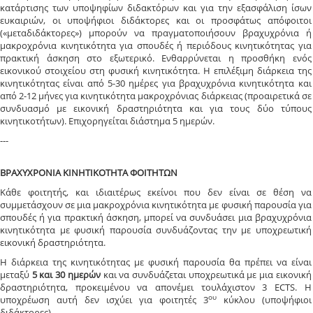
κατάρτισης των υποψηφίων διδακτόρων και για την εξασφάλιση ίσων
ευκαιριών, οι υποψήφιοι διδάκτορες και οι προσφάτως απόφοιτοι
(«μεταδιδάκτορες») μπορούν να πραγματοποιήσουν βραχυχρόνια ή
μακροχρόνια κινητικότητα για σπουδές ή περιόδους κινητικότητας για
πρακτική άσκηση στο εξωτερικό. Ενθαρρύνεται η προσθήκη ενός
εικονικού στοιχείου στη φυσική κινητικότητα. Η επιλέξιμη διάρκεια της
κινητικότητας είναι από 5-30 ημέρες για βραχυχρόνια κινητικότητα και
από 2-12 μήνες για κινητικότητα μακροχρόνιας διάρκειας (προαιρετικά σε
συνδυασμό με εικονική δραστηριότητα και για τους δύο τύπους
κινητικοτήτων). Επιχορηγείται διάστημα 5 ημερών.
---
ΒΡΑΧΥΧΡΟΝΙΑ ΚΙΝΗΤΙΚΟΤΗΤΑ ΦΟΙΤΗΤΩΝ
Κάθε φοιτητής, και ιδιαιτέρως εκείνοι που δεν είναι σε θέση να
συμμετάσχουν σε μια μακροχρόνια κινητικότητα με φυσική παρουσία για
σπουδές ή για πρακτική άσκηση, μπορεί να συνδυάσει μια βραχυχρόνια
κινητικότητα με φυσική παρουσία συνδυάζοντας την με υποχρεωτική
εικονική δραστηριότητα.
H διάρκεια της κινητικότητας με φυσική παρουσία θα πρέπει να είναι
μεταξύ
5 και 30 ημερών
και να συνδυάζεται υποχρεωτικά με μια εικονική
δραστηριότητα, προκειμένου να απονέμει τουλάχιστον 3 ECTS. Η
ου
υποχρέωση αυτή δεν ισχύει για φοιτητές 3
κύκλου (υποψήφιοι
διδάκτορες).