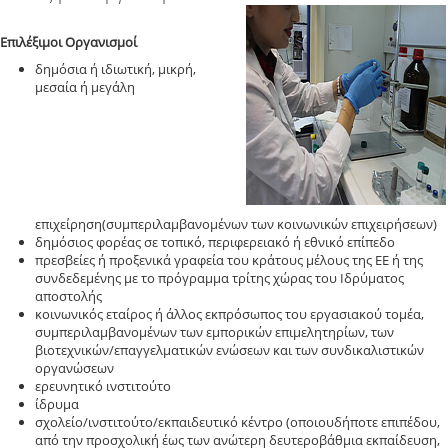
Επιλέξιμοι Οργανισμοί
δημόσια ή ιδιωτική, μικρή,
μεσαία ή μεγάλη
επιχείρηση(συμπεριλαμβανομένων των κοινωνικών επιχειρήσεων)
δημόσιος φορέας σε τοπικό, περιφερειακό ή εθνικό επίπεδο
πρεσβείες ή προξενικά γραφεία του κράτους μέλους της ΕΕ ή της
συνδεδεμένης με το πρόγραμμα τρίτης χώρας του Ιδρύματος
αποστολής
κοινωνικός εταίρος ή άλλος εκπρόσωπος του εργασιακού τομέα,
συμπεριλαμβανομένων των εμπορικών επιμελητηρίων, των
βιοτεχνικών/επαγγελματικών ενώσεων και των συνδικαλιστικών
οργανώσεων
ερευνητικό ινστιτούτο
ίδρυμα
σχολείο/ινστιτούτο/εκπαιδευτικό κέντρο (οποιουδήποτε επιπέδου,
από την προσχολική έως των ανώτερη δευτεροβάθμια εκπαίδευση,