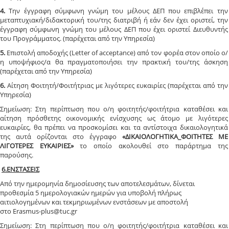
4.
Την έγγραφη σύμφωνη γνώμη του μέλους ΔΕΠ που επιβλέπει την
μεταπτυχιακή/διδακτορική του/της διατριβή ή εάν δεν έχει οριστεί, την
έγγραφη σύμφωνη γνώμη του μέλους ΔΕΠ που έχει οριστεί Διευθυντής
του Προγράμματος. (παρέχεται από την Υπηρεσία)
5.
Επιστολή αποδοχής (Letter of acceptance) από τον φορέα στον οποίο ο/
η υποψήφιος/α θα πραγματοποιήσει την πρακτική του/της άσκηση
(παρέχεται από την Υπηρεσία)
6.
Αίτηση Φοιτητή/Φοιτήτριας με λιγότερες ευκαιρίες (παρέχεται από την
Υπηρεσία)
Σημείωση: Στη περίπτωση που ο/η φοιτητής/φοιτήτρια καταθέσει και
αίτηση πρόσθετης οικονομικής ενίσχυσης ως άτομο με λιγότερες
ευκαιρίες, θα πρέπει να προσκομίσει και τα αντίστοιχα δικαιολογητικά
της αυτά ορίζονται στο έγγραφο
«ΔΙΚΑΙΟΛΟΓΗΤΙΚΑ_ΦΟΙΤΗΤΕΣ ΜΕ
ΛΙΓΟΤΕΡΕΣ ΕΥΚΑΙΡΙΕΣ»
το οποίο ακολουθεί στο παράρτημα της
παρούσης.
6.ΕΝΣΤΑΣΕΙΣ
Από την ημερομηνία δημοσίευσης των αποτελεσμάτων, δίνεται
προθεσμία 5 ημερολογιακών ημερών για υποβολή πλήρως
αιτιολογημένων και τεκμηριωμένων ενστάσεων με αποστολή
στο Erasmus-plus@tuc.gr
Σημείωση: Στη περίπτωση που ο/η φοιτητής/φοιτήτρια καταθέσει και