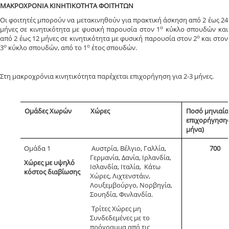
ΜΑΚΡΟΧΡΟΝΙΑ ΚΙΝΗΤΙΚΟΤΗΤΑ ΦΟΙΤΗΤΩΝ
Οι φοιτητές μπορούν να μετακινηθούν για πρακτική άσκηση από 2 έως 24
ο
μήνες σε κινητικότητα με φυσική παρουσία στον 1
κύκλο σπουδών και
ο
από 2 έως 12 μήνες σε κινητικότητα με φυσική παρουσία στον 2
και στον
ο
ο
3
κύκλο σπουδών, από το 1
έτος σπουδών.
Στη μακροχρόνια κινητικότητα παρέχεται επιχορήγηση για 2-3 μήνες.
Ομάδες Χωρών
Χώρες
Ποσό μηνιαία
επιχορήγησης
μήνα)
Ομάδα 1
Αυστρία, Βέλγιο, Γαλλία,
700
Γερμανία, Δανία, Ιρλανδία,
Χώρες με υψηλό
Ισλανδία, Ιταλία, Κάτω
κόστος διαβίωσης
Χώρες, Λιχτενστάιν,
Λουξεμβούργο, Νορβηγία,
Σουηδία, Φινλανδία.
Τρίτες Χώρες μη
Συνδεδεμένες με το
πρόγραμμα από τις