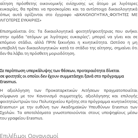
αίτηση πρόσθετης οικονομικής ενίσχυσης ως άτομο με λιγότερες
ευκαιρίες, θα πρέπει να προσκομίσει και τα αντίστοιχα δικαιολογητικά
όπως αυτά ορίζονται στο έγγραφο «ΔΙΚΑΙΟΛΟΓΗΤΙΚΑ_ΦΟΙΤΗΤΕΣ ΜΕ
ΛΙΓΟΤΕΡΕΣ ΕΥΚΑΙΡΙΕΣ»
Επισημαίνεται ότι: Τα δικαιολογητικά φοιτητή/φοιτήτριας που ανήκει
στην ομάδα "ατόμων με λιγότερες ευκαιρίες", μπορεί να γίνει και σε
επόμενο στάδιο, αλλά ΠΡΙΝ ξεκινήσει η κινητικότητα. Ωστόσο η μη
υποβολή των δικαιολογητικών κατά το στάδιο της αίτησης, σημαίνει ότι
δεν θα λάβει τη πρόσθετη μοριοδότηση.
Σε περίπτωση υπερκάλυψης των θέσεων, προτεραιότητα δίνεται
σε φοιτητές οι οποίοι δεν έχουν συμμετάσχει ξανά στο πρόγραμμα
Erasmus.
Η αξιολόγηση των Προκαταρκτικών Αιτήσεων πραγματοποιείται
σύμφωνα με τον Κανονισμό συμμετοχής, αξιολόγησης και επιλογής
φοιτητών/τριών του Πολυτεχνείου Κρήτης στο πρόγραμμα κινητικότητας
Erasmus+ με την ευθύνη των Ακαδημαϊκών Υπευθύνων Erasmus των
Σχολών. Tα αποτελέσματα γνωστοποιούνται στους υποψηφίους μέσω
του γραφείου Erasmus.
Επιλέξιμοι Οργανισμοί