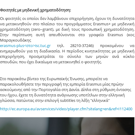
Φοιτητές με μηδενική χρηματοδότηση:
Οι φοιτητές οι οποίοι δεν λαμβάνουν επιχορήγηση, έχουν τη δυνατότητα
να μετακινηθούν στο πλαίσιο του προγράμματος Erasmus+ με μηδενική
χρηματοδότηση (zero–grant), με δική τους προσωπική χρηματοδότηση.
Στην περίπτωση αυτή απευθύνονται στο γραφείο Erasmus (κος
Μαραγκουδάκης
erasmus-plus<στο>isc.tuc.gr
τηλ. 28210-37246) προκειμένου να
ενημερωθούν για τη διαδικασία. Η περίοδος κινητικότητας με μηδενική
επιχορήγηση, προσμετράται το σύνολο των μηνών ανά κύκλο
σπουδών, που έχει δικαίωμα να μετακινηθεί ο φοιτητής.
Στο παρακάτω βίντεο της Ευρωπαϊκής Ένωσης, μπορείτε να
παρακολουθήσετε την περιγραφή της εμπειρία Erasmus μίας πρώην
ασκούμενης από την Πορτογαλία στη Δανία. Δίπλα στη ρύθμιση έντασης
του ήχου, έχετε τη δυνατότητα ανάγνωσης υποτίτλων στην ελληνική
γλώσσα, πατώντας στην επιλογή subtitles τη λέξη "ελληνικά"
http://ec.europa.eu/avservices/video/player.cfm?sitelang=en&ref=I112400