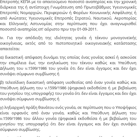
Επιτροπής ΚΕΠΑ με το απαιτούμενο ποσοστό αναπηρίας και την χρονική
διάρκεια της ή αντίστοιχη Γνωμάτευση από Πρωτοβάθμιες Υγειονομικές
Επιτροπές Νομαρχιών, Περιφερειών ή Φορέων Κοινωνικής Ασφάλισης ή
από Ανώτατες Υγειονομικές Επιτροπές Στρατού, Ναυτικού, Αεροπορίας
και Ελληνικής Αστυνομίας στην περίπτωση που έχει αναγνωρισθεί
ποσοστό αναπηρίας επ' αόριστο πριν την 01-09-2011.
iv. Για την απόδειξη της ιδιότητας γονέα ή τέκνου μονογονεϊκής
οικογένειας, εκτός από το πιστοποιητικό οικογενειακής κατάστασης
απαιτείται:
α) δικαστική απόφαση δυνάμει της οποίας ένας γονέας ασκεί ή ασκούσε
την επιμέλεια έως την ενηλικίωση του τέκνου καθώς και Υπεύθυνη
Δήλωση του ν.1599/1986 του γονέα ότι δεν είναι έγγαμος και δεν έχει
συνάψει σύμφωνο συμβίωσης ή
β) τελεσίδικη δικαστική απόφαση υιοθεσίας από έναν γονέα καθώς και
Υπεύθυνη Δήλωση του ν.1599/1986 (ψηφιακά εκδοθείσα ή με βεβαίωση
του γνησίου της υπογραφής) του γονέα ότι δεν είναι έγγαμος και δεν έχει
συνάψει σύμφωνο συμβίωσης ή
γ) ληξιαρχική πράξη θανάτου ενός γονέα, σε περίπτωση που ο Υποψήφιος
είναι ορφανός από έναν γονέα, καθώς και Υπεύθυνη Δήλωση του
ν.1599/1986 του άλλου γονέα (ψηφιακά εκδοθείσα ή με βεβαίωση του
γνησίου της υπογραφής) ότι δεν είναι έγγαμος και δεν έχει συνάψει
σύμφωνο συμβίωσης.