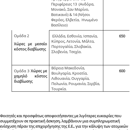
Περιφέρειες 13 (Ανδόρα,
Μονακό, Σαν Μαρίνο,
Βατικανό) & 14 (Νήσοι
Φερόες, Ελβετία, Ηνωμένο
Βασίλειο)
Ομάδα 2
Ελλάδα, Εσθονία, Ισπανία,
650
Κύπρος, Λετονία, Μάλτα,
Χώρες με μεσαίο
Πορτογαλία, Σλοβακία,
κόστος διαβίωσης
Σλοβενία, Τσεχία.
Βόρεια Μακεδονία,
Ομάδα 3
Χώρες με
600
Βουλγαρία, Κροατία,
χαμηλό κόστος
Λιθουανία, Ουγγαρία,
διαβίωσης
Πολωνία, Ρουμανία, Σερβία,
Τουρκία.
Φοιτητές και προσφάτως αποφοιτήσαντες με λιγότερες ευκαιρίες που
συμμετέχουν σε πρακτική άσκηση, λαμβάνουν μια συμπληρωματική
ενίσχυση πέραν της επιχορήγησης της Ε.Ε., για την κάλυψη των ατομικών