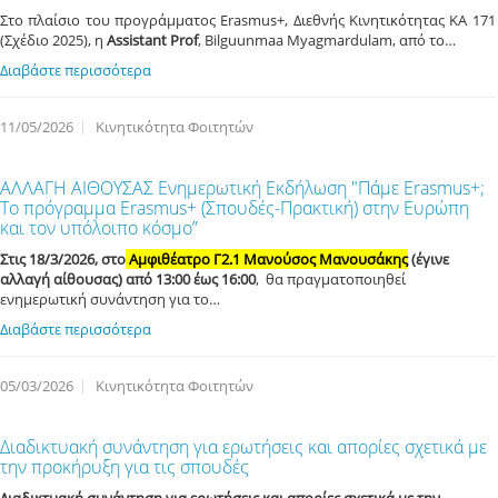
Στο πλαίσιο του προγράμματος Erasmus+, Διεθνής Κινητικότητας ΚΑ 171
(Σχέδιο 2025), η
Assistant Prof
, Bilguunmaa Myagmardulam, από το…
Διαβάστε περισσότερα
11/05/2026
Κινητικότητα Φοιτητών
ΑΛΛΑΓΗ ΑΙΘΟΥΣΑΣ Ενημερωτική Εκδήλωση "Πάμε Erasmus+;
Το πρόγραμμα Erasmus+ (Σπουδές-Πρακτική) στην Ευρώπη
και τον υπόλοιπο κόσμο”
Στις 18/3/2026, στο
Αμφιθέατρο Γ2.1 Μανούσος Μανουσάκης
(έγινε
αλλαγή αίθουσας) από 13:00 έως 16:00
, θα πραγματοποιηθεί
ενημερωτική συνάντηση για το…
Διαβάστε περισσότερα
05/03/2026
Κινητικότητα Φοιτητών
Διαδικτυακή συνάντηση για ερωτήσεις και απορίες σχετικά με
την προκήρυξη για τις σπουδές