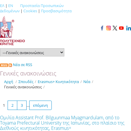
ΕΛ
|
EN
Προστασία Προσωπικών
Δεδομένων
|
Cookies
|
Προσβασιμότητα
Νέα σε RSS
Γενικές ανακοινώσεις
Αρχή
/
Σπουδές
/
Εrasmus+ Κινητικότητα
/
Νέα
/
Γενικές ανακοινώσεις
/
1
2
3
…
επόμενη
Ομιλία Assistant Prof. Bilguunmaa Myagmardulam, από το
Toyama Prefectural University της Ιαπωνίας, στο πλαίσιο της
Διεθνούς κινητικότητας, Erasmus+