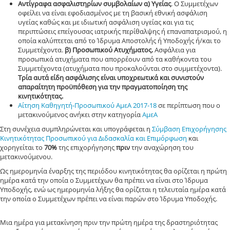
Αντίγραφα ασφαλιστηρίων συμβολαίων
α)
Υγείας
. Ο Συμμετέχων
οφείλει να είναι εφοδιασμένος με τη βασική εθνική ασφάλιση
υγείας καθώς και με ιδιωτική ασφάλιση υγείας και για τις
περιπτώσεις επείγουσας ιατρικής περίθαλψης ή επαναπατρισμού, η
οποία καλύπτεται από το Ίδρυμα Αποστολής ή Υποδοχής ή/και το
Συμμετέχοντα.
β
)
Προσωπικού Ατυχήματος
.
Ασφάλεια για
προσωπικά ατυχήματα που απορρέουν από τα καθήκοντα του
Συμμετέχοντα (ατυχήματα που προκαλούνται στο συμμετέχοντα).
Τρία αυτά είδη ασφάλισης είναι υποχρεωτικά και συνιστούν
απαραίτητη προϋπόθεση για την πραγματοποίηση της
κινητικότητας.
Αίτηση Καθηγητή-Προσωπικού ΑμεΑ 2017-18
σε περίπτωση που ο
μετακινούμενος ανήκει στην κατηγορία
ΑμεΑ
Στη συνέχεια συμπληρώνεται και υπογράφεται η
Σύμβαση Επιχορήγησης
Κινητικότητας Προσωπικού για Διδασκαλία και Επιμόρφωση
και
χορηγείται το
70%
της επιχορήγησης
πριν
την αναχώρηση του
μετακινούμενου.
Ως ημερομηνία έναρξης της περιόδου κινητικότητας θα ορίζεται η πρώτη
ημέρα κατά την οποία ο Συμμετέχων θα πρέπει να είναι στο Ίδρυμα
Υποδοχής, ενώ ως ημερομηνία λήξης θα ορίζεται η τελευταία ημέρα κατά
την οποία ο Συμμετέχων πρέπει να είναι παρών στο Ίδρυμα Υποδοχής.
Μια ημέρα για μετακίνηση πριν την πρώτη ημέρα της δραστηριότητας