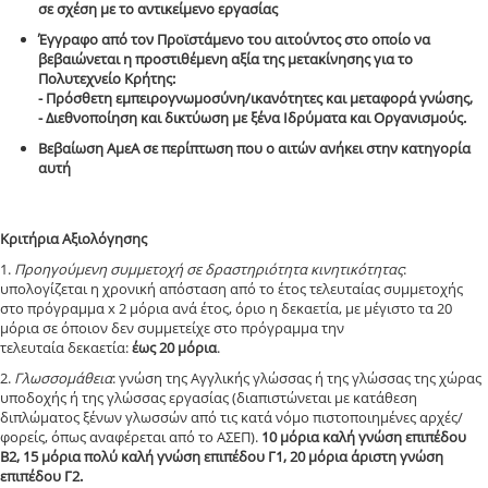
σε σχέση με το αντικείμενο εργασίας
Έγγραφο από τον Προϊστάμενο του αιτούντος στο οποίο να
βεβαιώνεται η προστιθέμενη αξία της μετακίνησης για το
Πολυτεχνείο Κρήτης:
- Πρόσθετη εμπειρογνωμοσύνη/ικανότητες και μεταφορά γνώσης,
- Διεθνοποίηση και δικτύωση με ξένα Ιδρύματα και Οργανισμούς.
Βεβαίωση ΑμεΑ σε περίπτωση που ο αιτών ανήκει στην κατηγορία
αυτή
Κριτήρια Αξιολόγησης
1.
Προηγούμενη συμμετοχή σε δραστηριότητα κινητικότητας
:
υπολογίζεται η χρονική απόσταση από το έτος τελευταίας συμμετοχής
στο πρόγραμμα x 2 μόρια ανά έτος, όριο η δεκαετία, με μέγιστο τα 20
μόρια σε όποιον δεν συμμετείχε στο πρόγραμμα την
τελευταία δεκαετία:
έως 20 μόρια
.
2.
Γλωσσομάθεια
: γνώση της Αγγλικής γλώσσας ή της γλώσσας της χώρας
υποδοχής ή της γλώσσας εργασίας (διαπιστώνεται με κατάθεση
διπλώματος ξένων γλωσσών από τις κατά νόμο πιστοποιημένες αρχές/
φορείς, όπως αναφέρεται από το ΑΣΕΠ).
10 μόρια καλή γνώση επιπέδου
Β2, 15 μόρια πολύ καλή γνώση επιπέδου Γ1, 20 μόρια άριστη γνώση
επιπέδου Γ2.