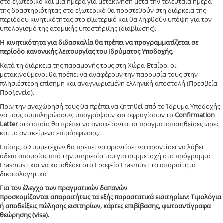
στο εξωτερικό και μια ημέρα για μετακίνηση μετά την τελευταία ημέρα
της δραστηριότητας στο εξωτερικό θα προστεθούν στη διάρκεια της
περιόδου κινητικότητας στο εξωτερικό και θα ληφθούν υπόψη για τον
υπολογισμό της ατομικής υποστήριξης (διαβίωσης).
Η κινητικότητα για διδασκαλία θα πρέπει να προγραμματίζεται σε
περίοδο κανονικής λειτουργίας του Ιδρύματος Υποδοχής.
Κατά τη διάρκεια της παραμονής τους στη Χώρα-Εταίρο, οι
μετακινούμενοι θα πρέπει να αναφέρουν την παρουσία τους στην
πλησιέστερη επίσημη και αναγνωρισμένη ελληνική αποστολή (Πρεσβεία,
Προξενείο).
Πριν την αναχώρησή τους θα πρέπει να ζητηθεί από το Ίδρυμα Υποδοχής
να τους συμπληρώσουν, υπογράψουν και σφραγίσουν το
Confirmation
Letter
στο οποίο θα πρέπει να αναφέρονται οι πραγματοποιηθείσες ώρες
και το αντικείμενο επιμόρφωσης.
Επίσης, ο Συμμετέχων θα πρέπει να φροντίσει να φροντίσει να λάβει
άδεια απουσίας από την υπηρεσία του για συμμετοχή στο πρόγραμμα
Erasmus+ και να καταθέσει στο Γραφείο Erasmus+ τα απαραίτητα
δικαιολογητικά
Για τον έλεγχο των πραγματικών δαπανών
προσκομίζονται απαραιτήτως τα εξής παραστατικά εισιτηρίων:
Τιμολόγια
ή αποδείξεις πώλησης εισιτηρίων, κάρτες επιβίβασης, φωτοαντίγραφα
θεώρησης (visa).