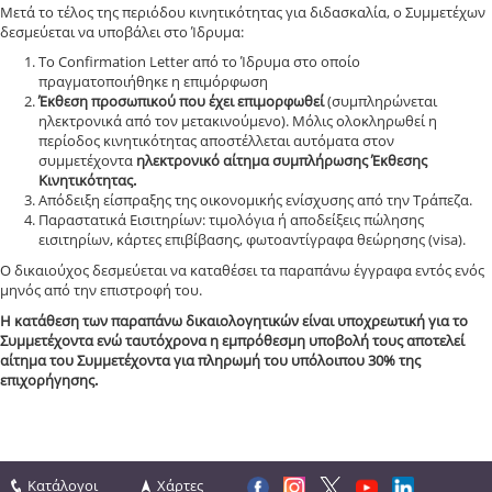
Μετά το τέλος της περιόδου κινητικότητας για διδασκαλία, ο Συμμετέχων
δεσμεύεται να υποβάλει στο Ίδρυμα:
Το Confirmation Letter από το Ίδρυμα στο οποίο
πραγματοποιήθηκε η επιμόρφωση
Έκθεση προσωπικού που έχει επιμορφωθεί
(συμπληρώνεται
ηλεκτρονικά από τον μετακινούμενο). Μόλις ολοκληρωθεί η
περίοδος κινητικότητας αποστέλλεται αυτόματα στον
συμμετέχοντα
ηλεκτρονικό αίτημα συμπλήρωσης Έκθεσης
Κινητικότητας.
Απόδειξη είσπραξης της οικονομικής ενίσχυσης από την Τράπεζα.
Παραστατικά Εισιτηρίων: τιμολόγια ή αποδείξεις πώλησης
εισιτηρίων, κάρτες επιβίβασης, φωτοαντίγραφα θεώρησης (visa).
Ο δικαιούχος δεσμεύεται να καταθέσει τα παραπάνω έγγραφα εντός ενός
μηνός από την επιστροφή του.
Η κατάθεση των παραπάνω δικαιολογητικών είναι υποχρεωτική για το
Συμμετέχοντα ενώ ταυτόχρονα η εμπρόθεσμη υποβολή τους αποτελεί
αίτημα του Συμμετέχοντα για πληρωμή του υπόλοιπου 30% της
επιχορήγησης.
Κατάλογοι
Χάρτες