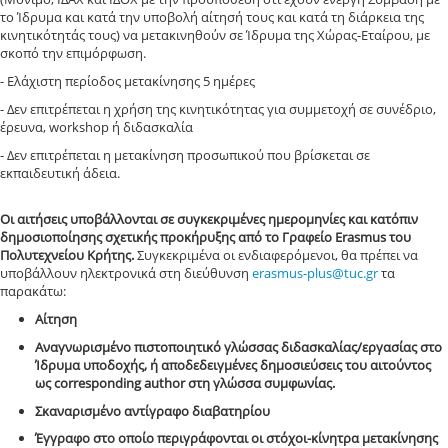
το Ίδρυμα και κατά την υποβολή αίτησή τους και κατά τη διάρκεια της
κινητικότητάς τους) να μετακινηθούν σε Ίδρυμα της Χώρας-Εταίρου, με
σκοπό την επιμόρφωση.
- Ελάχιστη περίοδος μετακίνησης 5 ημέρες
- Δεν επιτρέπεται η χρήση της κινητικότητας για συμμετοχή σε συνέδριο,
έρευνα, workshop ή διδασκαλία
- Δεν επιτρέπεται η μετακίνηση προσωπικού που βρίσκεται σε
εκπαιδευτική άδεια.
Οι αιτήσεις υποβάλλονται σε συγκεκριμένες ημερομηνίες και κατόπιν
δημοσιοποίησης σχετικής προκήρυξης από το Γραφείο Erasmus του
Πολυτεχνείου Κρήτης.
Συγκεκριμένα οι ενδιαφερόμενοι, θα πρέπει να
υποβάλλουν ηλεκτρονικά στη διεύθυνση
erasmus-plus@tuc.gr
τα
παρακάτω:
Aίτηση
Αναγνωρισμένο πιστοποιητικό γλώσσας διδασκαλίας/εργασίας στο
Ίδρυμα υποδοχής, ή αποδεδειγμένες δημοσιεύσεις του αιτούντος
ως corresponding author στη γλώσσα συμφωνίας.
Σκαναρισμένο αντίγραφο διαβατηρίου
Έγγραφο στο οποίο περιγράφονται οι στόχοι-κίνητρα μετακίνησης