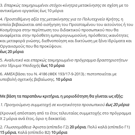
3.
Επαρκώς τεκμηριωμένοι στόχοι-κίνητρα μετακίνησης
σε σχέση με το
αντικείμενο εργασίας έως 10 μόρια
4.
Προστιθέμενη αξία της μετακίνησης για το Πολυτεχνείο Κρήτης
, η
οποία βεβαιώνεται από εισήγηση του Προϊσταμένου του αιτούντος ή του
Κοσμήτορα στην περίπτωση του διδακτικού προσωπικού που θα
αναφέρεται στην πρόσθετη εμπειρογνωμοσύνη, πρόσθετες ικανότητες
και μεταφορά γνώσης, διεθνοποίηση και δικτύωση με ξένα Ιδρύματα και
Οργανισμούς που θα προκύψουν.
έως 20 μόρια
5.
Αναλυτικό και επαρκώς τεκμηριωμένο πρόγραμμα δραστηριοτήτων
στο Ίδρυμα Υποδοχής
έως 10 μόρια
6.
ΑΜΕΑ
βάσει του Ν. 4186 (ΦΕΚ 193/17-9-2013).: πιστοποιείται με
υποβολή σχετικής βεβαίωσης.
10 μόρια
Με βάση τα παραπάνω κριτήρια, η μοριοδότηση θα γίνεται ως εξής:
1. Προηγούμενη συμμετοχή σε κινητικότητα προσωπικού
έως 20 μόρια
(Χρονική απόσταση από το έτος τελευταίας συμμετοχής στο πρόγραμμα
Χ 2 μόρια ανά έτος, όριο η δεκαετία).
2.
Γλωσσομάθεια -
Άριστα (επίπεδο Γ2)
20 μόρια
, Πολύ καλά (επίπεδο Γ1)
15 μόρια
, Καλά (επίπεδο Β2)
10 μόρια