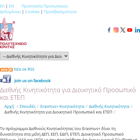
ΕΛ
|
EN
Προστασία Προσωπικών
Δεδομένων
|
Cookies
|
Προσβασιμότητα
Νέα σε RSS
Join us οn facebook
Διεθνής Κινητικότητα για Διοικητικό Προσωπικό
και ΕΤΕΠ
Αρχή
/
Σπουδές
/
Εrasmus+ Κινητικότητα
/
Διεθνής Κινητικότητα
/
Διεθνής Κινητικότητα για Διοικητικό Προσωπικό και ΕΤΕΠ
/
Το πρόγραμμα Διεθνούς Κινητικότητας του Erasmus+ δίνει τη
δυνατότητα στα μέλη ΔΕΠ, ΕΕΠ, ΕΔΙΠ, ΕΤΕΠ, Διοικητικό Προσωπικό
(Μόνιμο, ΙΔΑΧ και ΙΔΟΧ με την προϋπόθεση ότι έχουν ενεργή Σύμβαση με