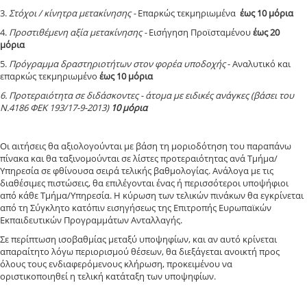
3.
Στόχοι / κίνητρα μετακίνησης -
Επαρκώς τεκμηριωμένα
έως 10 μόρια
4.
Προστιθέμενη αξία μετακίνησης -
Εισήγηση Προϊσταμένου
έως 20
μόρια
5.
Πρόγραμμα δραστηριοτήτων στον φορέα υποδοχής
- Αναλυτικό και
επαρκώς τεκμηριωμένο
έως 10 μόρια
6. Προτεραιότητα σε διδάσκοντες - άτομα με ειδικές ανάγκες (βάσει του
Ν.4186 ΦΕΚ 193/17-9-2013)
10 μόρια
Οι αιτήσεις θα αξιολογούνται με βάση τη μοριοδότηση του παραπάνω
πίνακα και θα ταξινομούνται σε λίστες προτεραιότητας ανά Τμήμα/
Υπηρεσία σε φθίνουσα σειρά τελικής βαθμολογίας. Ανάλογα με τις
διαθέσιμες πιστώσεις, θα επιλέγονται ένας ή περισσότεροι υποψήφιοι
από κάθε Τμήμα/Υπηρεσία. Η κύρωση των τελικών πινάκων θα εγκρίνεται
από τη Σύγκλητο κατόπιν εισηγήσεως της Επιτροπής Ευρωπαϊκών
Εκπαιδευτικών Προγραμμάτων Ανταλλαγής.
Σε περίπτωση ισοβαθμίας μεταξύ υποψηφίων, και αν αυτό κρίνεται
απαραίτητο λόγω περιορισμού θέσεων, θα διεξάγεται ανοικτή προς
όλους τους ενδιαφερόμενους κλήρωση, προκειμένου να
οριστικοποιηθεί η τελική κατάταξη των υποψηφίων.