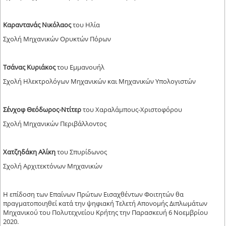
Καραντανάς Νικόλαος
του Ηλία
Σχολή Μηχανικών Ορυκτών Πόρων
Τσάνας Κυριάκος
του Εμμανουήλ
Σχολή Ηλεκτρολόγων Μηχανικών και Μηχανικών Υπολογιστών
Σένχοφ Θεόδωρος-Ντίτερ
του Χαραλάμπους-Χριστοφόρου
Σχολή Μηχανικών Περιβάλλοντος
Χατζηδάκη Αλίκη
του Σπυρίδωνος
Σχολή Αρχιτεκτόνων Μηχανικών
Η επίδοση των Επαίνων Πρώτων Εισαχθέντων Φοιτητών θα
πραγματοποιηθεί κατά την ψηφιακή Τελετή Απονομής Διπλωμάτων
Μηχανικού του Πολυτεχνείου Κρήτης την Παρασκευή 6 Νοεμβρίου
2020.