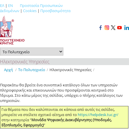
ΕΛ
|
EN
Προστασία Προσωπικών
Δεδομένων
|
Cookies
|
Προσβασιμότητα
Ηλεκτρονικές Υπηρεσίες
Αρχή
/
Το Πολυτεχνείο
/
Ηλεκτρονικές Υπηρεσίες
/
Παρακάτω θα βρείτε ένα συνοπτικό κατάλογο όλων των υπηρεσιών
πληροφορικής και επικοινωνιών που προσφέρονται κεντρικά στο
Ίδρυμα. Στο κάτω μέρος της σελίδας, υπάρχει ο πλήρης κατάλογος των
υπηρεσιών.
Για θέματα που δεν καλύπτονται σε κάποια από αυτές τις σελίδες,
μπορείτε να στείλετε σχετικό αίτημα από το
https://helpdesk.tuc.gr/
στην κατηγορία “
Μονάδα Ψηφιακής Διακυβέρνησης (Υποδομές,
Εξοπλισμός, Εφαρμογές)
”