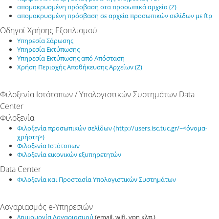
απομακρυσμένη πρόσβαση στα προσωπικά αρχεία (Z)
απομακρυσμένη πρόσβαση σε αρχεία προσωπικών σελίδων με ftp
Οδηγοί Χρήσης Εξοπλισμού
Υπηρεσία Σάρωσης
Υπηρεσία Εκτύπωσης
Υπηρεσία Εκτύπωσης από Απόσταση
Χρήση Περιοχής Αποθήκευσης Αρχείων (Z)
Φιλοξενία Ιστότοπων / Υπολογιστικών Συστημάτων Data
Center
Φιλοξενία
Φιλοξενία προσωπικών σελίδων (http://users.isc.tuc.gr/~<όνομα-
χρήστη>)
Φιλοξενία Ιστότοπων
Φιλοξενία εικονικών εξυπηρετητών
Data Center
Φιλοξενία και Προστασία Υπολογιστικών Συστημάτων
Λογαριασμός e-Υπηρεσιών
Δημιουργία Λογαριασμού
(email, wifi, vpn κλπ.)