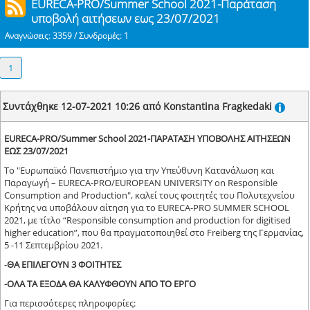
EURECA-PRO/Summer School 2021-Παράταση
υποβολή αιτήσεων εως 23/07/2021
Αναγνώσεις: 3359 / Συνδρομές: 1
1
Συντάχθηκε 12-07-2021 10:26 από Konstantina Fragkedaki
EURECA-PRO/Summer School 2021-ΠΑΡΑΤΑΣΗ ΥΠΟΒΟΛΗΣ ΑΙΤΗΣΕΩΝ
ΕΩΣ 23/07/2021
Το "Ευρωπαϊκό Πανεπιστήμιο για την Υπεύθυνη Κατανάλωση και
Παραγωγή – EURECA-PRO/EUROPEAN UNIVERSITY on Responsible
Consumption and Production", καλεί τους φοιτητές του Πολυτεχνείου
Κρήτης να υποβάλουν αίτηση για το EURECA-PRO SUMMER SCHOOL
2021, με τίτλο “Responsible consumption and production for digitised
higher education”, που θα πραγματοποιηθεί στο Freiberg της Γερμανίας,
5 -11 Σεπτεμβρίου 2021.
-
ΘΑ ΕΠΙΛΕΓΟΥΝ 3 ΦΟΙΤΗΤΕΣ
-ΟΛΑ ΤΑ ΕΞΟΔΑ ΘΑ ΚΑΛΥΦΘΟΥΝ ΑΠΟ ΤΟ ΕΡΓΟ
Για περισσότερες πληροφορίες: