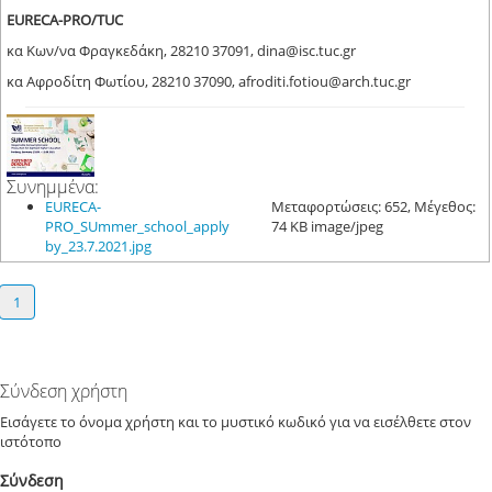
EURECA
-
PRO
/
TUC
κα Κων/να Φραγκεδάκη, 28210 37091, dina@isc.tuc.gr
κα Αφροδίτη Φωτίου, 28210 37090, afroditi.fotiou@arch.tuc.gr
Συνημμένα:
EURECA-
Μεταφορτώσεις: 652, Μέγεθος:
PRO_SUmmer_school_apply
74 KB image/jpeg
by_23.7.2021.jpg
1
Σύνδεση χρήστη
Εισάγετε το όνομα χρήστη και το μυστικό κωδικό για να εισέλθετε στον
ιστότοπο
Σύνδεση