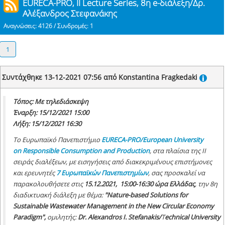
EURECA-PRO, ΙΙ Lecture Series, 8η e-διάλεξη/Δρ.
Αλέξανδρος Στεφανάκης
Αναγνώσεις: 4126 / Συνδρομές: 1
1
Συντάχθηκε 13-12-2021 07:56 από Konstantina Fragkedaki
Τόπος: Με τηλεδιάσκεψη
Έναρξη: 15/12/2021 15:00
Λήξη: 15/12/2021 16:30
To Ευρωπαϊκό Πανεπιστήμιο
ΕURECA-PRO/European University
on Responsible Consumption and Production
, στα πλαίσια της II
σειράς διαλέξεων, με εισηγήσεις από διακεκριμένους επιστήμονες
και ερευνητές
7 Ευρωπαϊκών Πανεπιστημίων
, σας προσκαλεί να
παρακολουθήσετε στις
15.12.2021, 15:00-16:30 ώρα Ελλάδας
, την 8η
διαδικτυακή διάλεξη με θέμα:
"Nature-based Solutions for
Sustainable Wastewater Management in the New Circular Economy
Paradigm
",
ομιλητής:
Dr. Alexandros I. Stefanakis/
T
echnical University