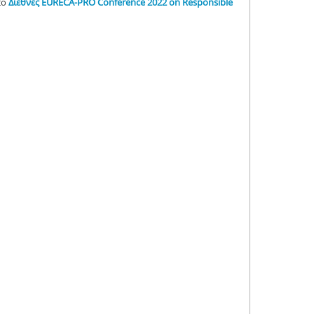
2ο
Διεθνές EURECA-PRO Conference 2022 on Responsible