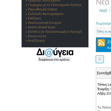
Νέα 
Πράσινο Πολυτεχνείο
Γνωριμία με το Πολυτεχνείο Κρήτης
Προωθητικά Videos
Αρχή
/
Συλλογές Φωτογραφιών
Εκδόσεις
Απολογιστικά Στοιχεία
Τα μηνύμ
Αναπτυξιακά Έργα
Όλες οι κ
Είσοδος σε Προστατευμένη Περιοχή
Επικοινωνία
Αναζήτηση
2
Αν
1
Συντάχθ
Τόπος: L
Έναρξη: 
Λήξη: 21
Το Πολυτ