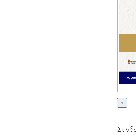
1
Σύνδ