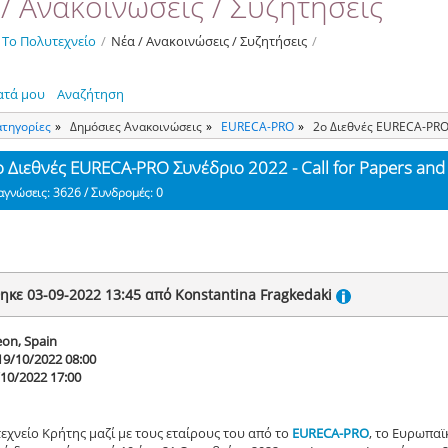
/ Ανακοινώσεις / Συζητήσεις
Το Πολυτεχνείο
/
Νέα / Ανακοινώσεις / Συζητήσεις
/
ατά μου
Αναζήτηση
ατηγορίες
Δημόσιες Ανακοινώσεις
ΕURECA-PRO
2ο Διεθνές EURECA-PRO Σ
ο Διεθνές EURECA-PRO Συνέδριο 2022 - Call for Papers and 
αγνώσεις: 3626 / Συνδρομές: 0
ηκε 03-09-2022 13:45 από Konstantina Fragkedaki
eon, Spain
19/10/2022 08:00
/10/2022 17:00
εχνείο Κρήτης μαζί με τους εταίρους του από το
EURECA-PRO
, το Ευρωπα