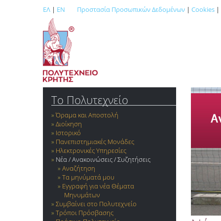
ΕΛ
|
EN
Προστασία Προσωπικών Δεδομένων
|
Cookies
|
Το Πολυτεχνείο
Όραμα και Αποστολή
Διοίκηση
Ιστορικό
Πανεπιστημιακές Μονάδες
Ηλεκτρονικές Υπηρεσίες
Νέα / Ανακοινώσεις / Συζητήσεις
Αναζήτηση
Τα μηνύματά μου
Εγγραφή για νέα Θέματα
Μηνυμάτων
Συμβαίνει στο Πολυτεχνείο
Τρόποι Πρόσβασης