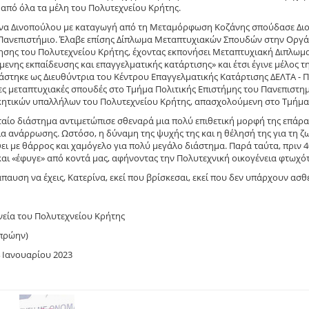
από όλα τα μέλη του Πολυτεχνείου Κρήτης.
να Δινοπούλου με καταγωγή από τη Μεταμόρφωση Κοζάνης σπούδασε Διο
Πανεπιστήμιο. Έλαβε επίσης Δίπλωμα Μεταπτυχιακών Σπουδών στην Οργ
κησης του Πολυτεχνείου Κρήτης, έχοντας εκπονήσει Μεταπτυχιακή Διπλωμ
μενης εκπαίδευσης και επαγγελματικής κατάρτισης» και έτσι έγινε μέλος τ
άστηκε ως Διευθύντρια του Κέντρου Επαγγελματικής Κατάρτισης ΔΕΛΤΑ - 
ς μεταπτυχιακές σπουδές στο Τμήμα Πολιτικής Επιστήμης του Πανεπιστημί
κητικών υπαλλήλων του Πολυτεχνείου Κρήτης, απασχολούμενη στο Τμήμα 
ταίο διάστημα αντιμετώπισε σθεναρά μια πολύ επιθετική μορφή της επάρ
α ανάρρωσης. Ωστόσο, η δύναμη της ψυχής της και η θέλησή της για τη ζωή
ει με θάρρος και χαμόγελο για πολύ μεγάλο διάστημα. Παρά ταύτα, πριν 4
και «έφυγε» από κοντά μας, αφήνοντας την Πολυτεχνική οικογένεια φτωχό
παυση να έχεις, Κατερίνα, εκεί που βρίσκεσαι, εκεί που δεν υπάρχουν ασθ
εία του Πολυτεχνείου Κρήτης
 πρώην)
4 Ιανουαρίου 2023