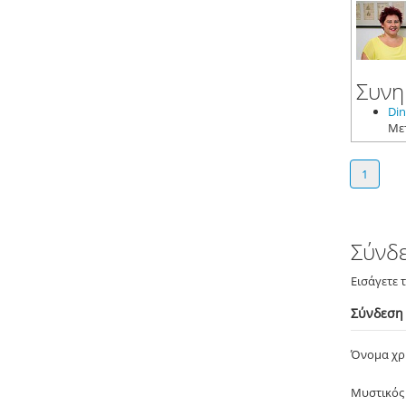
Συνη
Din
1
Σύνδ
Εισάγετε 
Σύνδεση
Όνομα χ
Μυστικός