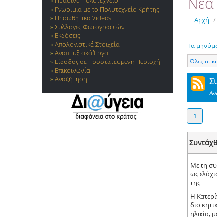
Νέα 
Πράσινο Πολυτεχνείο
Γνωριμία με το Πολυτεχνείο Κρήτης
Προωθητικά Videos
Αρχή
/
Συλλογές Φωτογραφιών
Εκδόσεις
Απολογιστικά Στοιχεία
Τα μηνύμ
Αναπτυξιακά Έργα
Όλες οι κ
Είσοδος σε Προστατευμένη Περιοχή
Επικοινωνία
Αναζήτηση
Σ
Αν
1
Συντάχθ
Με τη συ
ως ελάχι
της.
Η Κατερί
διοικητι
ηλικία, 