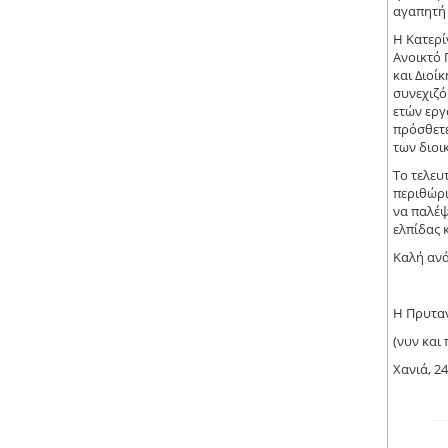
αγαπητή 
Η Κατερί
Ανοικτό 
και Διοί
συνεχιζό
ετών εργ
πρόσθετε
των διοι
Το τελευ
περιθώρι
να παλέψ
ελπίδας 
Καλή ανά
Η Πρυταν
(νυν και
Χανιά, 2