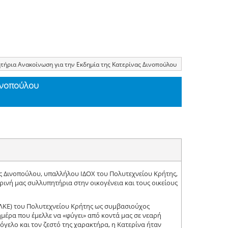
τήρια Ανακοίνωση για την Εκδημία της Κατερίνας Δινοπούλου
Δινοπούλου
ς Δινοπούλου, υπαλλήλου ΙΔΟΧ του Πολυτεχνείου Κρήτης,
κρινή μας συλλυπητήρια στην οικογένεια και τους οικείους
ΛΚΕ) του Πολυτεχνείου Κρήτης ως συμβασιούχος
 ημέρα που έμελλε να «φύγει» από κοντά μας σε νεαρή
όγελο και τον ζεστό της χαρακτήρα, η Κατερίνα ήταν