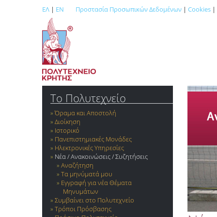
ΕΛ
|
EN
Προστασία Προσωπικών Δεδομένων
|
Cookies
|
Το Πολυτεχνείο
Όραμα και Αποστολή
Διοίκηση
Ιστορικό
Πανεπιστημιακές Μονάδες
Ηλεκτρονικές Υπηρεσίες
Νέα / Ανακοινώσεις / Συζητήσεις
Αναζήτηση
Τα μηνύματά μου
Εγγραφή για νέα Θέματα
Μηνυμάτων
Συμβαίνει στο Πολυτεχνείο
Τρόποι Πρόσβασης