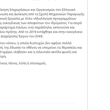
ίκηση Επιχειρήσεων και Οργανισμών στο Ελληνικό
άνωση και Διοίκηση από τη Σχολή Μηχανικών Παραγωγής
ατική Εργασία με τίτλο «Αξιολόγηση προγραμμάτων
ης οικογένειας των αποφοίτων του Ιδρύματος. Για σειρά
Παράρτημα Χανίων, ενώ παράλληλα, εκπονούσε και
ου Κρήτης. Από το 2019 εντάχθηκε και στην οικογένεια
Διαχείρισης Έργων του ΕΛΚΕ.
ατου νόσου, η οποία δυστυχώς δεν αφήνει πολλά
, της έδωσαν το σθένος να υπομείνει τις θεραπείες και
0 ημέρες «έσβησε» και η τελευταία ακτίδα φωτός και
τερη.
ένεια, πόνος, λύπη ή στεναγμός.