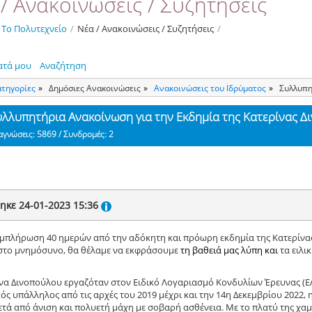
/ Ανακοινώσεις / Συζητήσεις
Το Πολυτεχνείο
/
Νέα / Ανακοινώσεις / Συζητήσεις
/
ατά μου
Αναζήτηση
ατηγορίες
Δημόσιες Ανακοινώσεις
Ανακοινώσεις του Ιδρύματος
Συλλυπη
υλλυπητήρια Ανακοίνωση για την Εκδημία της Κατερίνας 
αγνώσεις: 5869 / Συνδρομές: 2
ηκε 24-01-2023 15:36
μπλήρωση 40 ημερών από την αδόκητη και πρόωρη εκδημία της Κατερίνα
στο μνημόσυνο, θα θέλαμε να εκφράσουμε
τη βαθειά μας λύπη και
τα ειλι
να Δινοπούλου εργαζόταν στον Ειδικό Λογαριασμό Κονδυλίων Έρευνας (Ε
κός υπάλληλος από τις αρχές του 2019 μέχρι και την 14η Δεκεμβρίου 2022,
μετά από άνιση και πολυετή μάχη με σοβαρή ασθένεια. Με το πλατύ της χαμ