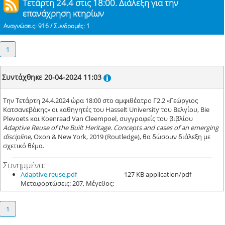
Τετάρτη 24.4 στις 18:00. Διάλεξη για την
επανάχρηση κτηρίων
Αναγνώσεις: 916 / Συνδρομές: 1
1
Συντάχθηκε 20-04-2024 11:03
Την Τετάρτη 24.4.2024 ώρα 18:00 στο αμφιθέατρο Γ2.2 «Γεώργιος
Κατσανεβάκης» οι καθηγητές του Hasselt University του Βελγίου, Bie
Plevoets και Koenraad Van Cleempoel, συγγραφείς του βιβλίου
Adaptive Reuse of the Built Heritage. Concepts and cases of an emerging
discipline
, Oxon & New York, 2019 (Routledge), θα δώσουν διάλεξη με
σχετικό θέμα.
Συνημμένα:
Adaptive reuse.pdf
127 KB application/pdf
Μεταφορτώσεις: 207, Μέγεθος:
1