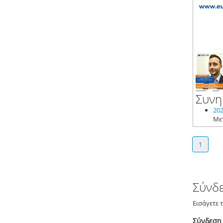
Συνη
202
1
Σύνδ
Εισάγετε 
Σύνδεση