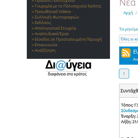
Νέα 
Πράσινο Πολυτεχνείο
Γνωριμία με το Πολυτεχνείο Κρήτης
Προωθητικά Videos
Αρχή
/
Συλλογές Φωτογραφιών
Εκδόσεις
Απολογιστικά Στοιχεία
Τα μηνύμ
Αναπτυξιακά Έργα
Όλες οι κ
Είσοδος σε Προστατευμένη Περιοχή
Επικοινωνία
Αναζήτηση
E
Αν
1
Συντάχθ
Τόπος: Γ3
Σύνδεσμ
Έναρξη: 
Λήξη: 21