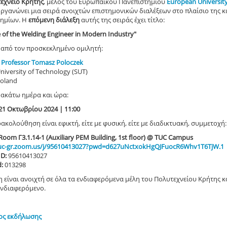
εχνείο Κρήτης
, μέλος του Ευρωπαϊκού Πανεπιστημίου
European Universit
ιοργανώνει μια σειρά ανοιχτών επιστημονικών διαλέξεων στο πλαίσιο της
τημίων. Η
επόμενη διάλεξη
αυτής της σειράς έχει τίτλο:
e of the Welding Engineer in Modern Industry"
 από τον προσκεκλημένο ομιλητή:
t Professor Tomasz Poloczek
University of Technology (SUT)
Poland
ακάτω ημέρα και ώρα:
21 Οκτωβρίου 2024 | 11:00
ρακολούθηση είναι εφικτή, είτε με φυσική, είτε με διαδικτυακή, συμμετοχή:
Room Γ3.1.14-1 (Auxiliary PEM Building, 1st floor) @ TUC Campus
tuc-gr.zoom.us/j/95610413027?pwd=d627uNctxokHgQJFuocR6Whv1T6TjW.1
ID:
95610413027
d:
013298
η είναι ανοιχτή σε όλα τα ενδιαφερόμενα μέλη του Πολυτεχνείου Κρήτης
ενδιαφερόμενο.
ος εκδήλωσης