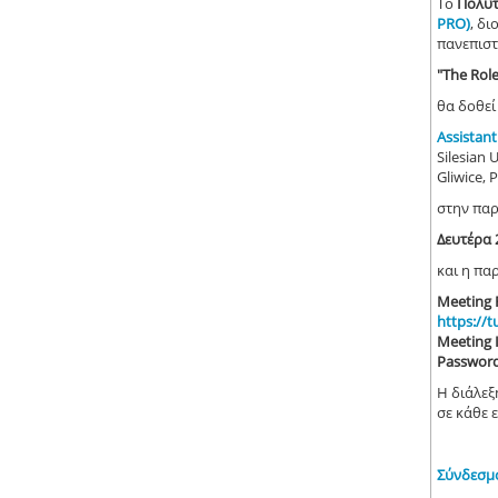
Το
Πολυτ
PRO)
, δ
πανεπισ
"The Rol
θα δοθεί
Assistan
Silesian 
Gliwice, 
στην παρ
Δευτέρα 
και η πα
Meeting 
https://
Meeting 
Passwor
Η διάλεξ
σε κάθε 
Σύνδεσμ