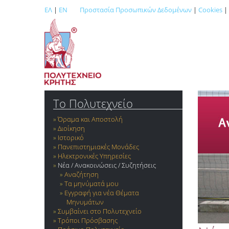
ΕΛ
|
EN
Προστασία Προσωπικών Δεδομένων
|
Cookies
|
Το Πολυτεχνείο
Όραμα και Αποστολή
Διοίκηση
Ιστορικό
Πανεπιστημιακές Μονάδες
Ηλεκτρονικές Υπηρεσίες
Νέα / Ανακοινώσεις / Συζητήσεις
Αναζήτηση
Τα μηνύματά μου
Εγγραφή για νέα Θέματα
Μηνυμάτων
Συμβαίνει στο Πολυτεχνείο
Τρόποι Πρόσβασης