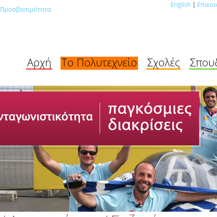
English
|
Επικοι
Προσβασιμότητα
Αρχή
Το Πολυτεχνείο
Σχολές
Σπου