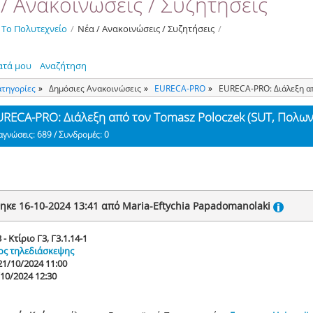
/ Ανακοινώσεις / Συζητήσεις
Το Πολυτεχνείο
/
Νέα / Ανακοινώσεις / Συζητήσεις
/
ατά μου
Αναζήτηση
ατηγορίες
Δημόσιες Ανακοινώσεις
ΕURECA-PRO
EURECA-PRO: Διάλεξη α
URECA-PRO: Διάλεξη από τον Tomasz Poloczek (SUT, Πολων
αγνώσεις: 689 / Συνδρομές: 0
ηκε 16-10-2024 13:41 από Maria-Eftychia Papadomanolaki
 - Κτίριο Γ3, Γ3.1.14-1
ος τηλεδιάσκεψης
21/10/2024 11:00
/10/2024 12:30