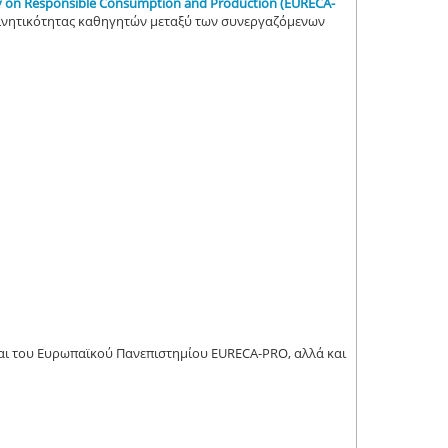
y on Responsible Consumption and Production (EURECA-
 κινητικότητας καθηγητών μεταξύ των συνεργαζόμενων
 και του Ευρωπαϊκού Πανεπιστημίου EURECA-PRO, αλλά και