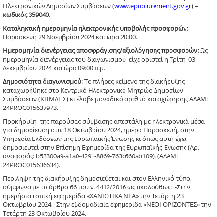
Ηλεκτρονικών Δημοσίων Συμβάσεων (
www.eprocurement.gov.gr
) –
κωδικός 359040
.
Καταληκτική ημερομηνία ηλεκτρονικής υποβολής προσφορών:
Παρασκευή 29 Νοεμβρίου 2024 και ώρα 20:00.
Ημερομηνία διενέργειας αποσφράγισης/αξιολόγησης προσφορών:
Ως
ημερομηνία διενέργειας του διαγωνισμού είχε οριστεί η Τρίτη 03
Δεκεμβρίου 2024 και ώρα 09:00 π.μ.
Δημοσιότητα διαγωνισμού
: Το πλήρες κείμενο της διακήρυξης
καταχωρήθηκε στο Κεντρικό Ηλεκτρονικό Μητρώο Δημοσίων
Συμβάσεων (ΚΗΜΔΗΣ) κι έλαβε μοναδικό αριθμό καταχώρησης ΑΔΑΜ:
24PROC015637973.
Προκήρυξη της παρούσας σύμβασης απεστάλη με ηλεκτρονικά μέσα
για δημοσίευση στις 18 Οκτωβρίου 2024, ημέρα Παρασκευή, στην
Υπηρεσία Εκδόσεων της Ευρωπαϊκής Ένωσης κι όπως αυτή έχει
δημοσιευτεί στην Επίσημη Εφημερίδα της Ευρωπαϊκής Ένωσης (Αρ.
αναφοράς: b53300a9-a1a0-4291-8869-763c660ab109), (ΑΔΑΜ:
24PROC015636634).
Περίληψη της διακήρυξης δημοσιεύεται και στον Ελληνικό τύπο,
σύμφωνα με το άρθρο 66 του ν. 4412/2016 ως ακολούθως: -Στην
ημερήσια τοπική εφημερίδα «ΧΑΝΙΩΤΙΚΑ ΝΕΑ» την Τετάρτη 23
Οκτωβρίου 2024, -Στην εβδομαδιαία εφημερίδα «ΝΕΟΙ ΟΡΙΖΟΝΤΕΣ» την
Τετάρτη 23 Οκτωβρίου 2024.