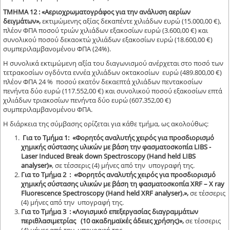
ΤΜΗΜΑ 12 : «Αεριοχρωματογράφος για την ανάλυση αερίων
δειγμάτων»,
εκτιμώμενης αξίας δεκαπέντε χιλιάδων ευρώ (15.000,00 €),
πλέον ΦΠΑ ποσού τριών χιλιάδων εξακοσίων ευρώ (3.600,00 €) και
συνολικού ποσού δεκαοκτώ χιλιάδων εξακοσίων ευρώ (18.600,00 €)
συμπεριλαμβανομένου ΦΠΑ (24%).
Η συνολικά εκτιμώμενη αξία του διαγωνισμού ανέρχεται στο ποσό των
τετρακοσίων ογδόντα εννέα χιλιάδων οκτακοσίων ευρώ (489.800,00 €)
πλέον ΦΠΑ 24 % ποσού εκατόν δεκαεπτά χιλιάδων πεντακοσίων
πενήντα δύο ευρώ (117.552,00 €) και συνολικού ποσού εξακοσίων επτά
χιλιάδων τριακοσίων πενήντα δύο ευρώ (607.352,00 €)
συμπεριλαμβανομένου ΦΠΑ.
Η διάρκεια της σύμβασης ορίζεται για κάθε τμήμα, ως ακολούθως:
Για το Τμήμα 1: «Φορητός αναλυτής χειρός για προσδιορισμό
χημικής σύστασης υλικών με βάση την φασματοσκοπία LIBS -
Laser Induced Break down Spectroscopy (Hand held LIBS
analyser)»
, σε τέσσερις (4) μήνες από την υπογραφή της.
Για το Τμήμα 2 : «Φορητός αναλυτής χειρός για προσδιορισμό
χημικής σύστασης υλικών με βάση τη φασματοσκοπία XRF – X ray
Fluorescence Spectroscopy (Hand held XRF analyser).»,
σε τέσσερις
(4) μήνες από την υπογραφή της.
Για το Τμήμα 3 : «Λογισμικό επεξεργασίας διαγραμμάτων
περιθλασιμετρίας (10 ακαδημαϊκές άδειες χρήσης)»,
σε τέσσερις