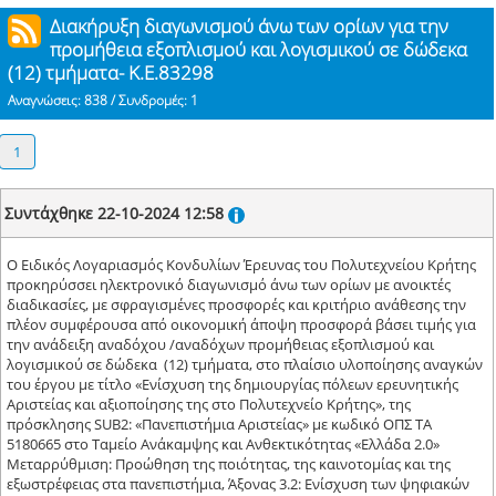
Διακήρυξη διαγωνισμού άνω των ορίων για την
προμήθεια εξοπλισμού και λογισμικού σε δώδεκα
(12) τμήματα- K.E.83298
Αναγνώσεις: 838 / Συνδρομές: 1
1
Συντάχθηκε 22-10-2024 12:58
Ο Ειδικός Λογαριασμός Κονδυλίων Έρευνας του Πολυτεχνείου Κρήτης
προκηρύσσει ηλεκτρονικό διαγωνισμό άνω των ορίων με ανοικτές
διαδικασίες, με σφραγισμένες προσφορές και κριτήριο ανάθεσης την
πλέον συμφέρουσα από οικονομική άποψη προσφορά βάσει τιμής για
την ανάδειξη αναδόχου /αναδόχων προμήθειας εξοπλισμού και
λογισμικού σε δώδεκα (12) τμήματα, στο πλαίσιο υλοποίησης αναγκών
του έργου με τίτλο «Ενίσχυση της δημιουργίας πόλεων ερευνητικής
Αριστείας και αξιοποίησης της στο Πολυτεχνείο Κρήτης», της
πρόσκλησης SUB2: «Πανεπιστήμια Αριστείας» με κωδικό ΟΠΣ ΤΑ
5180665 στο Ταμείο Ανάκαμψης και Ανθεκτικότητας «Ελλάδα 2.0»
Μεταρρύθμιση: Προώθηση της ποιότητας, της καινοτομίας και της
εξωστρέφειας στα πανεπιστήμια, Άξονας 3.2: Ενίσχυση των ψηφιακών