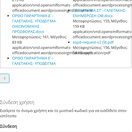
application/vnd.openxmlformats-
officedocument.wordprocessing
officedocument.wordprocessingml.document
ΠΑΡΑΡΤΗΜΑ ΣΤ’ –ΓΑΛΕΤΑΚΗΣ-
ΟΡΘΟ ΠΑΡΑΡΤΗΜΑ Δ’ –
ΕΝΗΜΕΡΩΣΗ ΟΦ.docx
ΓΑΛΕΤΑΚΗΣ- ΥΠΟΔΕΙΓΜΑ
Μεταφορτώσεις: 155, Μέγεθος:
ΟΙΚΟΝΟΜΙΚΗΣ
159 KB
ΠΡΟΣΦΟΡΑΣ.docx
application/vnd.openxmlformats-
Μεταφορτώσεις: 161, Μέγεθος:
officedocument.wordprocessing
83 KB
espd-request-v2 (9).pdf
application/vnd.openxmlformats-
Μεταφορτώσεις: 156, Μέγεθος:
officedocument.wordprocessingml.document
54 KB application/pdf
ΟΡΘΟ ΠΑΡΑΡΤΗΜΑ Ε’ –
ΓΑΛΕΤΑΚΗΣ- ΥΠΟΔΕΙΓΜΑ
1
Σύνδεση χρήστη
Εισάγετε το όνομα χρήστη και το μυστικό κωδικό για να εισέλθετε στον
ιστότοπο
Σύνδεση