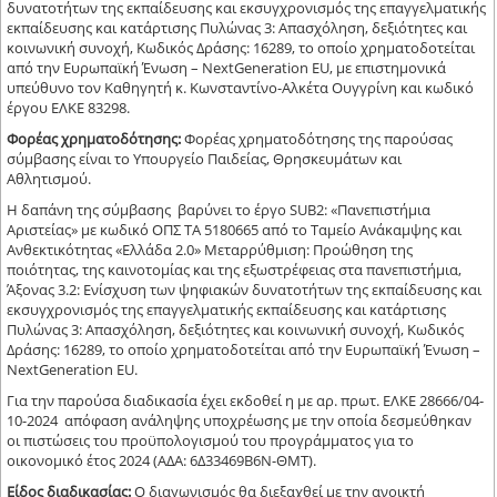
δυνατοτήτων της εκπαίδευσης και εκσυγχρονισμός της επαγγελματικής
εκπαίδευσης και κατάρτισης Πυλώνας 3: Απασχόληση, δεξιότητες και
κοινωνική συνοχή, Kωδικός Δράσης: 16289, το οποίο χρηματοδοτείται
από την Ευρωπαϊκή Ένωση – NextGeneration EU, με επιστημονικά
υπεύθυνο τον Καθηγητή κ. Κωνσταντίνο-Αλκέτα Ουγγρίνη και κωδικό
έργου ΕΛΚΕ 83298.
Φορέας χρηματοδότησης:
Φορέας χρηματοδότησης της παρούσας
σύμβασης είναι το Υπουργείο Παιδείας, Θρησκευμάτων και
Αθλητισμού.
Η δαπάνη της σύμβασης βαρύνει το έργο SUB2: «Πανεπιστήμια
Αριστείας» με κωδικό ΟΠΣ ΤΑ 5180665 από το Ταμείο Ανάκαμψης και
Ανθεκτικότητας «Ελλάδα 2.0» Μεταρρύθμιση: Προώθηση της
ποιότητας, της καινοτομίας και της εξωστρέφειας στα πανεπιστήμια,
Άξονας 3.2: Ενίσχυση των ψηφιακών δυνατοτήτων της εκπαίδευσης και
εκσυγχρονισμός της επαγγελματικής εκπαίδευσης και κατάρτισης
Πυλώνας 3: Απασχόληση, δεξιότητες και κοινωνική συνοχή, Kωδικός
Δράσης: 16289, το οποίο χρηματοδοτείται από την Ευρωπαϊκή Ένωση –
NextGeneration EU.
Για την παρούσα διαδικασία έχει εκδοθεί η με αρ. πρωτ. ΕΛΚΕ 28666/04-
10-2024 απόφαση ανάληψης υποχρέωσης με την οποία δεσμεύθηκαν
οι πιστώσεις του προϋπολογισμού του προγράμματος για το
οικονομικό έτος 2024 (ΑΔΑ: 6Δ33469Β6Ν-ΘΜΤ).
Είδος διαδικασίας:
Ο διαγωνισμός θα διεξαχθεί με την ανοικτή