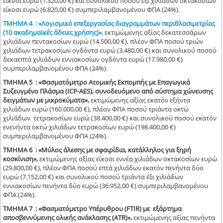
είκοσι ευρώ (1.320,00 €) και συνολικού ποσού έξι χιλιάδων οκτακοσίων
είκοσι ευρώ (6.820,00 €) συμπεριλαμβανομένου ΦΠΑ (24%).
ΤΜΗΜΑ 4 : «Λογισμικό επεξεργασίας διαγραμμάτων περιθλασιμετρίας
(10 ακαδημαϊκές άδειες χρήσης)»,
εκτιμώμενης αξίας δεκατεσσάρων
χιλιάδων πεντακοσίων ευρώ (14.500,00 €), πλέον ΦΠΑ ποσού τριών
χιλιάδων τετρακοσίων ογδόντα ευρώ (3.480,00 €) και συνολικού ποσού
δεκαεπτά χιλιάδων εννιακοσίων ογδόντα ευρώ (17.980,00 €)
συμπεριλαμβανομένου ΦΠΑ (24%).
ΤΜΗΜΑ 5 : «Φασματόμετρο Ατομικής Εκπομπής με Επαγωγικά
Συζευγμένο Πλάσμα (ICP-AES), συνοδευόμενο από σύστημα χώνευσης
δειγμάτων με μικροκύματα»,
εκτιμώμενης αξίας εκατόν εξήντα
χιλιάδων ευρώ (160.000,00 €), πλέον ΦΠΑ ποσού τριάντα οκτώ
χιλιάδων τετρακοσίων ευρώ (38.400,00 €) και συνολικού ποσού εκατόν
ενενήντα οκτώ χιλιάδων τετρακοσίων ευρώ (198.400,00 €)
συμπεριλαμβανομένου ΦΠΑ (24%).
ΤΜΗΜΑ 6 : «Μύλος άλεσης με σφαιρίδια, κατάλληλος για ξηρή
κοσκίνιση»,
εκτιμώμενης αξίας είκοσι εννέα χιλιάδων οκτακοσίων ευρώ
(29.800,00 €), πλέον ΦΠΑ ποσού επτά χιλιάδων εκατόν πενήντα δύο
ευρώ (7.152,00 €) και συνολικού ποσού τριάντα έξι χιλιάδων
εννιακοσίων πενήντα δύο ευρώ (36.952,00 €) συμπεριλαμβανομένου
ΦΠΑ (24%).
ΤΜΗΜΑ 7 : «Φασματόμετρο Υπέρυθρου (FTIR) με εξάρτημα
αποσβεννύμενης ολικής ανάκλασης (ATR)»,
εκτιμώμενης αξίας πενήντα