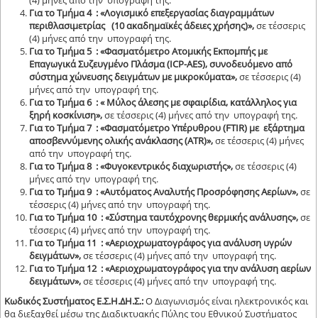
(4) μήνες από την υπογραφή της.
Για το Τμήμα 4 : «Λογισμικό επεξεργασίας διαγραμμάτων
περιθλασιμετρίας (10 ακαδημαϊκές άδειες χρήσης)»,
σε τέσσερις
(4) μήνες από την υπογραφή της.
Για το Τμήμα 5 : «Φασματόμετρο Ατομικής Εκπομπής με
Επαγωγικά Συζευγμένο Πλάσμα (ICP-AES), συνοδευόμενο από
σύστημα χώνευσης δειγμάτων με μικροκύματα»,
σε τέσσερις (4)
μήνες από την υπογραφή της.
Για το Τμήμα 6 : « Μύλος άλεσης με σφαιρίδια, κατάλληλος για
ξηρή κοσκίνιση»,
σε τέσσερις (4) μήνες από την υπογραφή της.
Για το Τμήμα 7 : «Φασματόμετρο Υπέρυθρου (FTIR) με εξάρτημα
αποσβεννύμενης ολικής ανάκλασης (ATR)»,
σε τέσσερις (4) μήνες
από την υπογραφή της.
Για το Τμήμα 8 : «Φυγοκεντρικός διαχωριστής»,
σε τέσσερις (4)
μήνες από την υπογραφή της.
Για το Τμήμα 9 : «Αυτόματος Αναλυτής Προσρόφησης Αερίων»,
σε
τέσσερις (4) μήνες από την υπογραφή της.
Για το Τμήμα 10 : «Σύστημα ταυτόχρονης θερμικής ανάλυσης»,
σε
τέσσερις (4) μήνες από την υπογραφή της.
Για το Τμήμα 11 : «Αεριοχρωματογράφος για ανάλυση υγρών
δειγμάτων»,
σε τέσσερις (4) μήνες από την υπογραφή της.
Για το Τμήμα 12 : «Αεριοχρωματογράφος για την ανάλυση αερίων
δειγμάτων»,
σε τέσσερις (4) μήνες από την υπογραφή της.
Κωδικός Συστήματος Ε.Σ.Η.ΔΗ.Σ.:
Ο Διαγωνισμός είναι ηλεκτρονικός και
θα διεξαχθεί μέσω της Διαδικτυακής Πύλης του Εθνικού Συστήματος