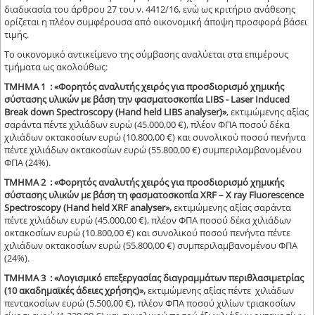
διαδικασία του άρθρου 27 του ν. 4412/16, ενώ ως κριτήριο ανάθεσης
ορίζεται η πλέον συμφέρουσα από οικονομική άποψη προσφορά βάσει
τιμής.
Το οικονομικό αντικείμενο της σύμβασης αναλύεται στα επιμέρους
τμήματα ως ακολούθως:
ΤΜΗΜΑ 1 : «Φορητός αναλυτής χειρός για προσδιορισμό χημικής
σύστασης υλικών με βάση την φασματοσκοπία LIBS - Laser Induced
Break down Spectroscopy (Hand held LIBS analyser)»
, εκτιμώμενης αξίας
σαράντα πέντε χιλιάδων ευρώ (45.000,00 €), πλέον ΦΠΑ ποσού δέκα
χιλιάδων οκτακοσίων ευρώ (10.800,00 €) και συνολικού ποσού πενήντα
πέντε χιλιάδων οκτακοσίων ευρώ (55.800,00 €) συμπεριλαμβανομένου
ΦΠΑ (24%).
ΤΜΗΜΑ 2 : «Φορητός αναλυτής χειρός για προσδιορισμό χημικής
σύστασης υλικών με βάση τη φασματοσκοπία XRF – X ray Fluorescence
Spectroscopy (Hand held XRF analyser»,
εκτιμώμενης αξίας σαράντα
πέντε χιλιάδων ευρώ (45.000,00 €), πλέον ΦΠΑ ποσού δέκα χιλιάδων
οκτακοσίων ευρώ (10.800,00 €) και συνολικού ποσού πενήντα πέντε
χιλιάδων οκτακοσίων ευρώ (55.800,00 €) συμπεριλαμβανομένου ΦΠΑ
(24%).
ΤΜΗΜΑ 3 : «Λογισμικό επεξεργασίας διαγραμμάτων περιθλασιμετρίας
(10 ακαδημαϊκές άδειες χρήσης)»,
εκτιμώμενης αξίας πέντε χιλιάδων
πεντακοσίων ευρώ (5.500,00 €), πλέον ΦΠΑ ποσού χιλίων τριακοσίων