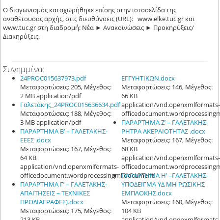
Ο διαγωνισμός καταχωρήθηκε επίσης στην ιστοσελίδα της
αναθέτουσας αρχής, στις διευθύνσεις (URL): www.elke.tuc.gr και
www.tuc.gr στη διαδρομή: Νέα ► Ανακοινώσεις ► Προκηρύξεις/
Διακηρύξεις.
Συνημμένα:
24PROC015637973.pdf
ΕΓΓΥΗΤΙΚΩΝ.docx
Μεταφορτώσεις: 205, Μέγεθος:
Μεταφορτώσεις: 146, Μέγεθος:
2 MB application/pdf
66 KB
Γαλετάκης_24PROC015636634.pdf
application/vnd.openxmlformats-
Μεταφορτώσεις: 188, Μέγεθος:
officedocument.wordprocessing
3 MB application/pdf
ΠΑΡΑΡΤΗΜΑ Ζ’ – ΓΑΛΕΤΑΚΗΣ-
ΠΑΡΑΡΤΗΜΑ Β’ – ΓΑΛΕΤΑΚΗΣ-
ΡΗΤΡΑ ΑΚΕΡΑΙΟΤΗΤΑΣ .docx
ΕΕΕΣ .docx
Μεταφορτώσεις: 167, Μέγεθος:
Μεταφορτώσεις: 167, Μέγεθος:
68 KB
64 KB
application/vnd.openxmlformats-
application/vnd.openxmlformats-
officedocument.wordprocessing
officedocument.wordprocessingml.document
ΠΑΡΑΡΤΗΜΑ Η’ –ΓΑΛΕΤΑΚΗΣ-
ΠΑΡΑΡΤΗΜΑ Γ’ – ΓΑΛΕΤΑΚΗΣ-
ΥΠΟΔΕΙΓΜΑ ΥΔ ΜΗ ΡΩΣΙΚΗΣ
ΑΠΑΙΤΗΣΕΙΣ – ΤΕΧΝΙΚΕΣ
ΕΜΠΛΟΚΗΣ.docx
ΠΡΟΔΙΑΓΡΑΦΕΣ).docx
Μεταφορτώσεις: 160, Μέγεθος:
Μεταφορτώσεις: 175, Μέγεθος:
104 KB
213 KB
application/vnd.openxmlformats-