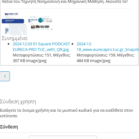
πεδία του Τεχνητή Νοημοσύνη και Μηχανική Μάθηση. Ακούστε το!
Συνημμένα:
2024.12.03 01 Square PODCAST
2024-12-
EURECA-PRO TUC_with_QR.jpg
18_www.eurecapro.tuc.gr_Snapsh
Μεταφορτώσεις: 151, Μέγεθος:
Μεταφορτώσεις: 159, Μέγεθος:
307 KB image/jpeg
484 KB image/jpeg
1
Σύνδεση χρήστη
Εισάγετε το όνομα χρήστη και το μυστικό κωδικό για να εισέλθετε στον
ιστότοπο
Σύνδεση