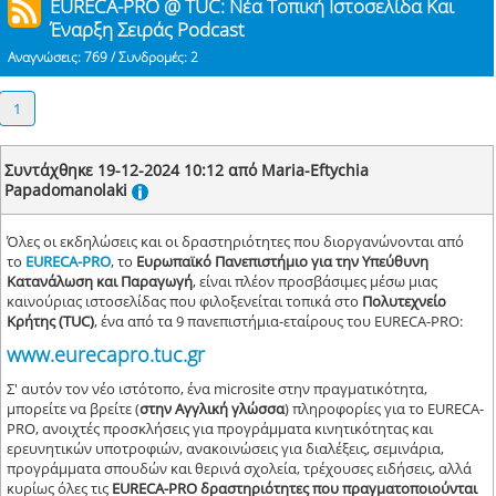
EURECA-PRO @ TUC: Νέα Τοπική Ιστοσελίδα Και
Έναρξη Σειράς Podcast
Αναγνώσεις: 769 / Συνδρομές: 2
1
Συντάχθηκε 19-12-2024 10:12 από Maria-Eftychia
Papadomanolaki
Όλες οι εκδηλώσεις και οι δραστηριότητες που διοργανώνονται από
το
EURECA-PRO
, το
Ευρωπαϊκό Πανεπιστήμιο για την Υπεύθυνη
Κατανάλωση και Παραγωγή
, είναι πλέον προσβάσιμες μέσω μιας
καινούριας ιστοσελίδας που φιλοξενείται τοπικά στο
Πολυτεχνείο
Κρήτης (TUC)
, ένα από τα 9 πανεπιστήμια-εταίρους του EURECA-PRO:
www.eurecapro.tuc.gr
Σ' αυτόν τον νέο ιστότοπο, ένα microsite στην πραγματικότητα,
μπορείτε να βρείτε (
στην Αγγλική γλώσσα
) πληροφορίες για το EURECA-
PRO, ανοιχτές προσκλήσεις για προγράμματα κινητικότητας και
ερευνητικών υποτροφιών, ανακοινώσεις για διαλέξεις, σεμινάρια,
προγράμματα σπουδών και θερινά σχολεία, τρέχουσες ειδήσεις, αλλά
κυρίως όλες τις
EURECA-PRO δραστηριότητες που πραγματοποιούνται