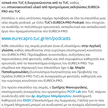
τοπικά στο TUC ή διοργανώνονται από το TUC
, καθώς
και
οπτικοακουστικό υλικό από προηγούμενες εκδηλώσεις EURECA-
PRO στο TUC
.
Επιπλέον, ο νέος ιστότοπος παρέχει πρόσβαση σε όλα τα επεισόδια μιας
νέας σειράς podcast, με τίτλο
TUC's EURECA-PRO Podcast
, που στοχεύει
να αναδείξει το πολύπλευρο ερευνητικό, εκπαιδευτικό και εκπαιδευτικό
έργο που πραγματοποιείται στο EURECA-PRO:
www.eurecapro.tuc.gr/en/podcasts
Κάθε επεισόδιο της σειράς podcast είναι εξ ολοκλήρου
στην Αγγλική
γλώσσα
, καθώς απευθύνεται στην ευρύτερη επιστημονική κοινότητα
του EURECA-PRO. Περιλαμβάνει συνεντεύξεις, συζητήσεις και
παρουσιάσεις από φοιτητές, καθώς και από κορυφαίους καθηγητές και
ερευνητές από τα πανεπιστήμια-εταίρους του EURECA-PRO. Την
επιμέλεια και παραγωγή των επεισοδίων έχει η
Δρ. Μαρία
Παπαδομανωλάκη
(Συντονίστρια Κινητικότητας και Προβολής της
Ομάδας EURECA-PRO TUC) σε συνεργασία με φοιτητές, καθηγητές και
την ευρύτερη κοινότητα του EURECA-PRO.
Στο πρώτο επεισόδιο της σειράς, ο
Σωτήρης Φανουργιάκης
,
επιστημονικός συνεργάτης του εργαστηρίου
PCCP Lab
στο TUC, παίρνει
συνέντευξη από τον
Δρ. Δημήτριο Μεϊμάρογλου
, Αναπληρωτή
Καθηγητή στο
ENSIC
(Πανεπιστήμιο της Λωρραίνης, Γαλλία) για το πώς
η Χημική Μηχανική μπορεί να συνδυαστεί με τα συνεχώς εξελισσόμενα