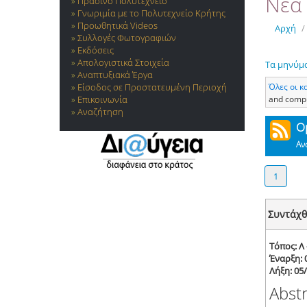
Νέα 
Πράσινο Πολυτεχνείο
Γνωριμία με το Πολυτεχνείο Κρήτης
Προωθητικά Videos
Αρχή
/
Συλλογές Φωτογραφιών
Εκδόσεις
Απολογιστικά Στοιχεία
Τα μηνύμ
Αναπτυξιακά Έργα
Όλες οι κ
Είσοδος σε Προστατευμένη Περιοχή
and compu
Επικοινωνία
Αναζήτηση
Ο
Αν
1
Συντάχθ
Τόπος: Λ
Έναρξη: 
Λήξη: 05
Abst