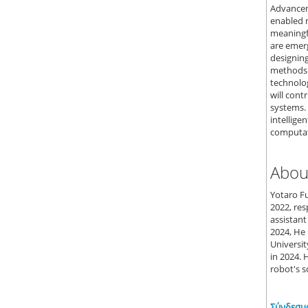
Advancem
enabled 
meaningf
are emerg
designing
methods 
technolog
will cont
systems. 
intellige
computati
Abou
Yotaro Fu
2022, res
assistant
2024, He 
Universit
in 2024. 
robot's s
Σύνδεσμ