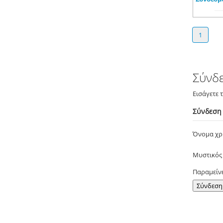
1
Σύνδ
Εισάγετε 
Σύνδεση
Όνομα χ
Μυστικός
Παραμείν