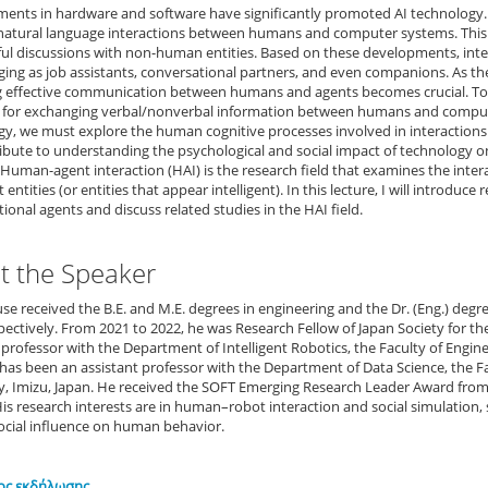
ents in hardware and software have significantly promoted AI technology. 
natural language interactions between humans and computer systems. This a
ul discussions with non-human entities. Based on these developments, inte
ing as job assistants, conversational partners, and even companions. As the
 effective communication between humans and agents becomes crucial. To rea
for exchanging verbal/nonverbal information between humans and computat
y, we must explore the human cognitive processes involved in interactions 
ribute to understanding the psychological and social impact of technology 
Human-agent interaction (HAI) is the research field that examines the inte
nt entities (or entities that appear intelligent). In this lecture, I will introd
onal agents and discuss related studies in the HAI field.
t the Speaker
se received the B.E. and M.E. degrees in engineering and the Dr. (Eng.) degre
pectively. From 2021 to 2022, he was Research Fellow of Japan Society for t
 professor with the Department of Intelligent Robotics, the Faculty of Engine
has been an assistant professor with the Department of Data Science, the F
y, Imizu, Japan. He received the SOFT Emerging Research Leader Award from 
His research interests are in human–robot interaction and social simulation, 
ocial influence on human behavior.
ος εκδήλωσης