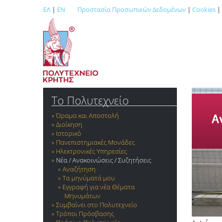
ΕΛ
|
EN
Προστασία Προσωπικών Δεδομένων
|
Cookies
|
Το Πολυτεχνείο
Όραμα και Αποστολή
Διοίκηση
Ιστορικό
Πανεπιστημιακές Μονάδες
Ηλεκτρονικές Υπηρεσίες
Νέα / Ανακοινώσεις / Συζητήσεις
Αναζήτηση
Τα μηνύματά μου
Εγγραφή για νέα Θέματα
Μηνυμάτων
Συμβαίνει στο Πολυτεχνείο
Τρόποι Πρόσβασης