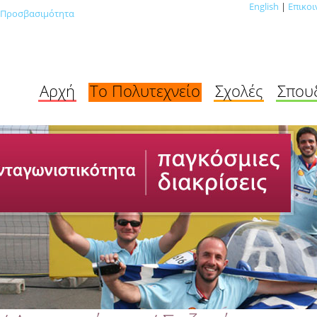
English
|
Επικοι
Προσβασιμότητα
Αρχή
Το Πολυτεχνείο
Σχολές
Σπου