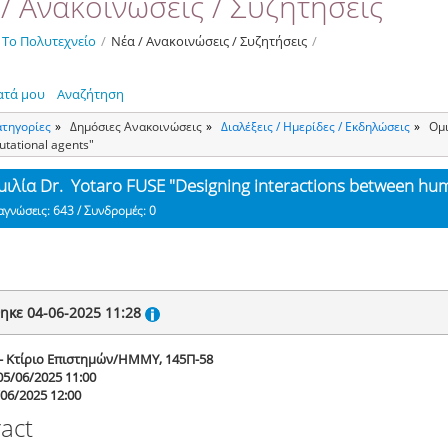
/ Ανακοινώσεις / Συζητήσεις
Το Πολυτεχνείο
/
Νέα / Ανακοινώσεις / Συζητήσεις
/
ατά μου
Αναζήτηση
ατηγορίες
Δημόσιες Ανακοινώσεις
Διαλέξεις / Ημερίδες / Εκδηλώσεις
Ομι
tational agents"
μιλία Dr. Yotaro FUSE "Designing interactions between hu
αγνώσεις: 643 / Συνδρομές: 0
ηκε 04-06-2025 11:28
 - Κτίριο Επιστημών/ΗΜΜΥ, 145Π-58
05/06/2025 11:00
/06/2025 12:00
ract