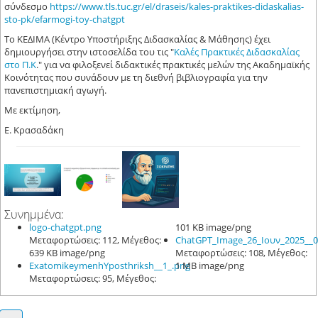
σύνδεσμο
https://www.tls.tuc.gr/el/draseis/kales-praktikes-didaskalias-
sto-pk/efarmogi-toy-chatgpt
Το ΚΕΔΙΜΑ (Κέντρο Υποστήριξης Διδασκαλίας & Μάθησης) έχει
δημιουργήσει στην ιστοσελίδα του τις "
Καλές Πρακτικές Διδασκαλίας
στο Π.Κ
." για να φιλοξενεί διδακτικές πρακτικές μελών της Ακαδημαϊκής
Κοινότητας που συνάδουν με τη διεθνή βιβλιογραφία για την
πανεπιστημιακή αγωγή.
Με εκτίμηση,
Ε. Κρασαδάκη
Συνημμένα:
logo-chatgpt.png
101 KB image/png
Μεταφορτώσεις: 112, Μέγεθος:
ChatGPT_Image_26_Ιουν_2025__04
639 KB image/png
Μεταφορτώσεις: 108, Μέγεθος:
ExatomikeymenhYposthriksh__1_.png
1 MB image/png
Μεταφορτώσεις: 95, Μέγεθος: