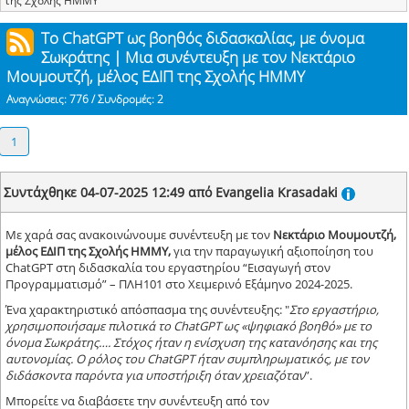
Το ChatGPT ως βοηθός διδασκαλίας, με όνομα
Σωκράτης | Μια συνέντευξη με τον Νεκτάριο
Μουμουτζή, μέλος ΕΔΙΠ της Σχολής ΗΜΜΥ
Αναγνώσεις: 776 / Συνδρομές: 2
1
Συντάχθηκε 04-07-2025 12:49 από Evangelia Krasadaki
Με χαρά σας ανακοινώνουμε συνέντευξη με τον
Νεκτάριο Μουμουτζή,
μέλος ΕΔΙΠ της Σχολής ΗΜΜΥ,
για την παραγωγική αξιοποίηση του
ChatGPT στη διδασκαλία του εργαστηρίου “Εισαγωγή στον
Προγραμματισμό” – ΠΛΗ101 στο Χειμερινό Εξάμηνο 2024-2025.
Ένα χαρακτηριστικό απόσπασμα της συνέντευξης: "
Στο εργαστήριο,
χρησιμοποιήσαμε πιλοτικά το
ChatGPT
ως «ψηφιακό βοηθό» με το
όνομα Σωκράτης…. Στόχος ήταν η ενίσχυση της κατανόησης και της
αυτονομίας. Ο ρόλος του ChatGPT
ήταν συμπληρωματικός, με τον
διδάσκοντα παρόντα για υποστήριξη όταν χρειαζόταν
”.
Μπορείτε να διαβάσετε την συνέντευξη από τον