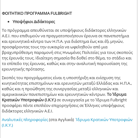
ΦΟΙΤΗΤΙΚΟ ΠΡΟΓΡΑΜΜΑ FULBRIGHT
Υποψήφιοι Διδάκτορες
Το πρόγραμμα απευθύνεται σε υποψήφιους διδάκτορες ελληνικών
Α.Ε.Ι. που επιθυμούν να πραγματοποιήσουν έρευνα σε πανεπιστήμια
και ερευνητικά κέντρα των Η.Π.Α. για διάστημα έως και έξι μηνών,
προσφέροντας τους την ευκαιρία να ωφεληθούν από μια
βραχυπρόθεσμη παραμονή στις Ηνωμένες Πολιτείες για τους σκοπούς
της έρευνάς τους. Ιδιαίτερη σημασία θα δοθεί στο θέμα, το στάδιο και
το επίπεδο της έρευνας, καθώς και στην αναλυτική παρουσίαση της
ερευνητικής πρότασης.
Σκοπός του προγράμματος είναι η υποστήριξη και ενίσχυση της
κινητικότητας επιστημόνων και ερευνητών μεταξύ Ελλάδας και Η.Π.Α.,
καθώς και η προώθηση της συνεργασίας μεταξύ ελληνικών και
αμερικανικών πανεπιστημίων και ερευνητικών κέντρων.
Το Ίδρυμα
Κρατικών Υποτροφιών (Ι.Κ.Υ.)
σε συνεργασία με το Ίδρυμα Fulbright
προσφέρει πέντε επιπλέον επιχορηγήσεις σε Έλληνες υποψήφιους
διδάκτορες ελληνικών Α.Ε.Ι.
Αναλυτικές πληροφορίες
(στα Αγγλικά)
Ίδρυμα Κρατικών Υποτροφιών
(Ι.Κ.Υ.)