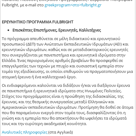
Fulbright, με e-mail στο
greekprogram<στο>fulbright.gr
ΕΡΕΥΝΗΤΙΚΟ ΠΡΟΓΡΑΜΜΑ FULBRIGHT
Επισκέπτες Επιστήμονες, Ερευνητές, Καλλιτέχνες
Το πρόγραμμα απευθύνεται σε μέλη διδακτικού και ερευνητικού
προσωπικού (ΔΕΠ) των Ανώτατων Εκπαιδευτικών Ιδρυμάτων (ΑΕΙ) και
ερευνητικών ιδρυμάτων, καθώς και σε μεταδιδακτορικούς ερευνητές
που συνεργάζονται με πανεπιστήμια και ερευνητικά ιδρύματα στην
Ελλάδα. Ένας περιορισμένος αριθμός βραβείων θα προσφερθεί σε
επαγγελματίες των τεχνών με πτυχίο και ουσιαστική εμπειρία στον
τομέα της εξειδίκευσης, οι οποίοι επιθυμούν να πραγματοποιήσουν μια
ατομική έρευνα ή ένα καλλιτεχνικό έργο.
Οι ενδιαφερόμενοι καλούνται να διδάξουν ή/και να διεξάγουν έρευνα
σε πανεπιστήμια ή ερευνητικά ιδρύματα στις Ηνωμένες Πολιτείες.
Στόχος του προγράμματος είναι η προώθηση της διδασκαλίας, της
έρευνας, και της θεσμικής συνεργασίας μεταξύ Ελληνικών και
Αμερικανικών εκπαιδευτικών ιδρυμάτων. Προτίμηση θα δοθεί σε άτομα
που θα παραμείνουν ενεργά στον τομέα τους, διασφαλίζοντας ότι η
γνώση και η εμπειρία που θα αποκτήσουν θα ωφελήσει τα ιδρύματά
τους και την ευρύτερη ακαδημαϊκή κοινότητα.
Αναλυτικές πληροφορίες
(στα Αγγλικά)