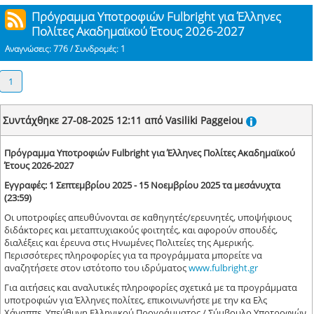
Πρόγραμμα Υποτροφιών Fulbright για Έλληνες
Πολίτες Ακαδημαϊκού Έτους 2026-2027
Αναγνώσεις: 776 / Συνδρομές: 1
1
Συντάχθηκε 27-08-2025 12:11 από Vasiliki Paggeiou
Πρόγραμμα Υποτροφιών Fulbright για Έλληνες Πολίτες Ακαδημαϊκού
Έτους 2026-2027
Εγγραφές: 1 Σεπτεμβρίου 2025 - 15 Νοεμβρίου 2025 τα μεσάνυχτα
(23:59)
Οι υποτροφίες απευθύνονται σε καθηγητές/ερευνητές, υποψήφιους
διδάκτορες και μεταπτυχιακούς φοιτητές, και αφορούν σπουδές,
διαλέξεις και έρευνα στις Ηνωμένες Πολιτείες της Αμερικής.
Περισσότερες πληροφορίες για τα προγράμματα μπορείτε να
αναζητήσετε στον ιστότοπο του ιδρύματος
www.fulbright.gr
Για αιτήσεις και αναλυτικές πληροφορίες σχετικά με τα προγράμματα
υποτροφιών για Έλληνες πολίτες, επικοινωνήστε με την κα Ελς
Χάναππε, Υπεύθυνη Ελληνικού Προγράμματος / Σύμβουλο Υποτροφιών