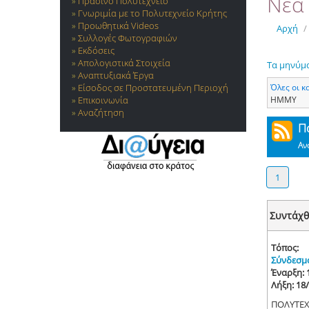
Νέα 
Πράσινο Πολυτεχνείο
Γνωριμία με το Πολυτεχνείο Κρήτης
Προωθητικά Videos
Αρχή
/
Συλλογές Φωτογραφιών
Εκδόσεις
Απολογιστικά Στοιχεία
Τα μηνύμ
Αναπτυξιακά Έργα
Όλες οι κ
Είσοδος σε Προστατευμένη Περιοχή
ΗΜΜΥ
Επικοινωνία
Αναζήτηση
Π
Αν
1
Συντάχθ
Τόπος:
Σύνδεσμ
Έναρξη: 
Λήξη: 18
ΠΟΛΥΤΕΧ