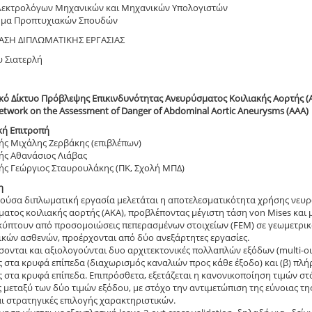
λεκτρολόγων Μηχανικών και Μηχανικών Υπολογιστών
μα Προπτυχιακών Σπουδών
ΑΣΗ ΔΙΠΛΩΜΑΤΙΚΗΣ ΕΡΓΑΣΙΑΣ
 Σιατερλή
ό Δίκτυο Πρόβλεψης Επικινδυνότητας Ανευρύσματος Κοιλιακής Αορτής (
etwork on the Assessment of Danger of Abdominal Aortic Aneurysms (AAA)
κή Επιτροπή
ς Μιχάλης Ζερβάκης (επιβλέπων)
ής Αθανάσιος Λιάβας
ς Γεώργιος Σταυρουλάκης (ΠΚ, Σχολή ΜΠΔ)
η
ούσα διπλωματική εργασία μελετάται η αποτελεσματικότητα χρήσης νευρ
ατος κοιλιακής αορτής (ΑΚΑ), προβλέποντας μέγιστη τάση von Mises και
ύπτουν από προσομοιώσεις πεπερασμένων στοιχείων (FEM) σε γεωμετρικ
κών ασθενών, προέρχονται από δύο ανεξάρτητες εργασίες.
ονται και αξιολογούνται δυο αρχιτεκτονικές πολλαπλών εξόδων (multi-outp
 στα κρυφά επίπεδα (διαχωρισμός καναλιών προς κάθε έξοδο) και (β) πλή
 στα κρυφά επίπεδα. Επιπρόσθετα, εξετάζεται η κανονικοποίηση τιμών στ
 μεταξύ των δύο τιμών εξόδου, με στόχο την αντιμετώπιση της εύνοιας τη
ι στρατηγικές επιλογής χαρακτηριστικών.