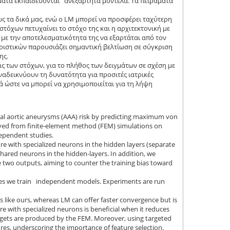
ίγματα εκπαιδεύονται ανεξάρτητα μοντέλα. Τα πειράματα
ς τα δικά μας, ενώ ο LM μπορεί να προσφέρει ταχύτερη
τόχων πετυχαίνει το στόχο της και η αρχιτεκτονική με
 με την αποτελεσματικότητα της να εξαρτάται από τον
ριστικών παρουσιάζει σημαντική βελτίωση σε σύγκριση
ης.
 των στόχων, για το πλήθος των δειγμάτων σε σχέση με
αδεικνύουν τη δυνατότητα για προσιτές ιατρικές
ά ώστε να μπορεί να χρησιμοποιείται για τη λήψη
inal aortic aneurysms (AAA) risk by predicting maximum von
ived from finite-element method (FEM) simulations on
ependent studies.
re with specialized neurons in the hidden layers (separate
hared neurons in the hidden-layers. In addition, we
two outputs, aiming to counter the training bias toward
mples we train independent models. Experiments are run
like ours, whereas LM can offer faster convergence but is
re with specialized neurons is beneficial when it reduces
rgets are produced by the FEM. Moreover, using targeted
res, underscoring the importance of feature selection.