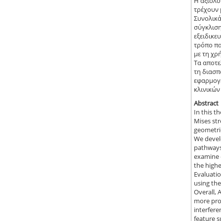
Η αξιολό
τρέχουν 
Συνολικά
σύγκλιση
εξειδικε
τρόπο πα
με τη χρ
Τα αποτε
τη διασπ
εφαρμογέ
κλινικώ
Abstract
In this t
Mises st
geometri
We develo
pathways 
examine 
the highe
Evaluatio
using th
Overall, 
more pron
interfer
feature s