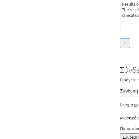
Results o
The resul
clinical 
1
Σύνδ
Εισάγετε 
Σύνδεση
Όνομα χ
Μυστικός
Παραμείν