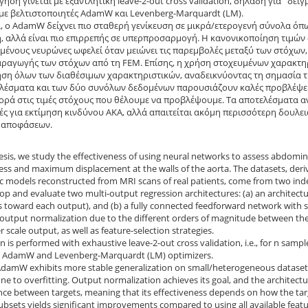
γηση γίνεται με εξαντλητική leave-2-out cross validation, δηλαδή για δε
με βελτιστοποιητές AdamW και Levenberg-Marquardt (LM).
, ο AdamW δείχνει πιο σταθερή γενίκευση σε μικρά/ετερογενή σύνολα όπω
, αλλά είναι πιο επιρρεπής σε υπερπροσαρμογή. Η κανονικοποίηση τιμών σ
υμένους νευρώνες ωφελεί όταν μειώνει τις παρεμβολές μεταξύ των στόχων,
ραγωγής των στόχων από τη FEM. Επίσης, η χρήση στοχευμένων χαρακτη
ήση όλων των διαθέσιμων χαρακτηριστικών, αναδεικνύοντας τη σημασία τ
λέσματα και των δύο συνόλων δεδομένων παρουσιάζουν καλές προβλέψεις
ορά στις τιμές στόχους που θέλουμε να προβλέψουμε. Τα αποτελέσματα αν
ς για εκτίμηση κινδύνου ΑΚΑ, αλλά απαιτείται ακόμη περισσότερη δουλει
ν αποφάσεων.
hesis, we study the effectiveness of using neural networks to assess abdom
ress and maximum displacement at the walls of the aorta. The datasets, der
c models reconstructed from MRI scans of real patients, come from two ind
p and evaluate two multi-output regression architectures: (a) an architectu
toward each output), and (b) a fully connected feedforward network with s
output normalization due to the different orders of magnitude between the 
r scale output, as well as feature-selection strategies.
n is performed with exhaustive leave-2-out cross validation, i.e., for n sa
e AdamW and Levenberg-Marquardt (LM) optimizers.
AdamW exhibits more stable generalization on small/heterogeneous datasets 
e to overfitting. Output normalization achieves its goal, and the architectu
ence between targets, meaning that its effectiveness depends on how the ta
ubsets yields significant improvements compared to using all available featu