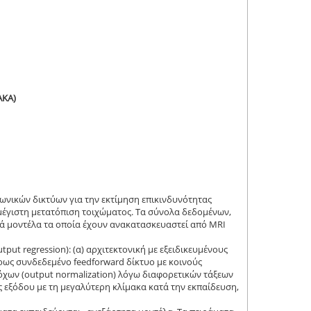
ΑΚΑ)
ωνικών δικτύων για την εκτίμηση επικινδυνότητας
 μέγιστη μετατόπιση τοιχώματος. Τα σύνολα δεδομένων,
ά μοντέλα τα οποία έχουν ανακατασκευαστεί από MRI
ut regression): (α) αρχιτεκτονική με εξειδικευμένους
ρως συνδεδεμένο feedforward δίκτυο με κοινούς
όχων (output normalization) λόγω διαφορετικών τάξεων
ς εξόδου με τη μεγαλύτερη κλίμακα κατά την εκπαίδευση,