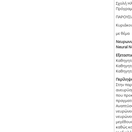
Σχολή Η
Πρόγραμ
ΠΑΡΟΥΣΙ
Κυριάκου
με θέμα
Νευρωνικ
Neural N
Εξεταστι
Καθηγητή
Καθηγητ
Καθηγητή
Περίληψ
Στην παρ
ανευρύσμ
που προκ
πραγματι
Αναπτύσσ
νευρώνες
νευρώνες
μεγέθους
καθώς κα