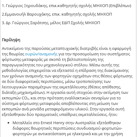
1. Γεώργιος Ξηρουδάκης, επικ.καθηγητής σχολής ΜΗΧΟΠ (Επιβλέπων)
2.Εμμανουήλ Βαρουχάκης, επικ. καθηγητής σχολής ΜΗΧΟΠ
3. Δρ. Γεώργιος Σαράτσης, μέλος ΕΔΙΠ Σχολής ΜΗΧΟΠ
Περίληψη
Αντικείμενο της παρούσας μεταπτυχιακής διατριβής είναι η εφαρμογή
της θεωρίας
ουρών/αναμονής
για την προσομοίωση του συστήματος
φόρτωσης-μεταφοράς με σκοπό τη βελτιστοποίηση της
παραγωγικότητας του μηχανολογικού στόλου. Μέσω αυτής της
μεθοδολογίας επιχειρείται να εξεταστεί η επίδραση της διακύμανσης
των χρόνων αναμονής των φορτηγών οχημάτων στις θέσεις φόρτωσης
σε δύο διαφορετικές περιπτώσεις, μέσω τροποποίησης των
λειτουργικών παραμέτρων της εκμετάλλευσης (θέσεις απόθεσης,
διάταξη μηχανημάτων). Η εργασία αυτή στοχεύει στην εκτίμηση των
εκπομπών CO₂, και στην πρόταση εναλλακτικών σεναρίων για το
σύστημα φόρτωσης-μεταφοράς αποβλέποντας στη μείωση των
εκπομπών ανά μονάδα μεταφερόμενου υλικού. Στην εργασία αυτή
εξετάσθηκαν δύο πραγματικές υπαίθριες εκμεταλλεύσεις, ήτοι:
Μεταλλείο στο Ernest Henry στην Αυστραλία: εξετάσθηκαν
διάφορες θεωρητικές περιπτώσεις συνδυασμού φορτωτών-
φορτηγών με αντικατάσταση με ηλεκτρικά και με την χρήση