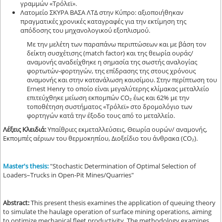
γραμμών «Τρόλεϊ».
Λατομείο ΣΚΥΡΑ ΒΑΣΑ ΛΤΔ στην Κύπρο: αξιοποιήθηκαν
πραγματικές χρονικές καταγραφές για την εκτίμηση της
απόδοσης του μηχανολογικού εξοπλισμού.
Με την μελέτη των παραπάνω περιπτώσεων και με βάση τον
δείκτη συσχέτισης (match factor) και της θεωρία ουράς/
αναμονής αναδείχθηκε η σημασία της σωστής αναλογίας
φορτωτών-φορτηγών, της επίδρασης της στους χρόνους
αναμονής και στην κατανάλωση καυσίμου. Στην περίπτωση του
Ernest Henry το οποίο είναι μεγαλύτερης κλίμακας μεταλλείο
επιτεύχθηκε μείωση εκπομπών CO₂ έως και 62% με την
τοποθέτηση συστήματος «Τρόλεϊ» στο δρομολόγιο των
φορτηγών κατά την έξοδο τους από το μεταλλείο.
Λέξεις Κλειδιά:
Υπαίθριες εκμεταλλεύσεις, Θεωρία ουρών/ αναμονής,
Εκπομπές αέριων του θερμοκηπίου, Διοξείδιο του άνθρακα (CO₂).
Master's thesis:
"Stochastic Determination of Optimal Selection of
Loaders–Trucks in Open-Pit Mines/Quarries"
Abstract
:
This present thesis examines the application of queuing theory
to simulate the haulage operation of surface mining operations, aiming
to optimize mechanical fleet productivity. The methodology examines