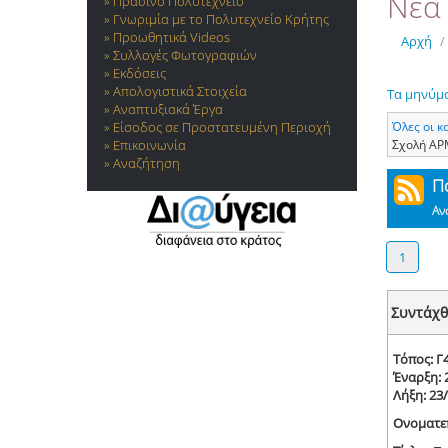
Νέα 
Πράσινο Πολυτεχνείο
Γνωριμία με το Πολυτεχνείο Κρήτης
Προωθητικά Videos
Αρχή
/
Συλλογές Φωτογραφιών
Εκδόσεις
Απολογιστικά Στοιχεία
Τα μηνύμ
Αναπτυξιακά Έργα
Όλες οι κ
Είσοδος σε Προστατευμένη Περιοχή
Σχολή Α
Επικοινωνία
Αναζήτηση
Π
Αν
1
Συντάχθ
Τόπος: Γ4
Έναρξη: 
Λήξη: 23
Ονοματε