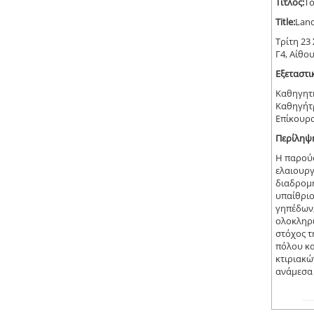
Τίτλος:
Το
Τitle:
Land
Τρίτη 23 
Γ4, Αίθ
Εξεταστι
Καθηγητή
Καθηγήτ
Επίκουρ
Περίληψ
Η παρούσ
ελαιουργ
διαδρομή
υπαίθριο
γηπέδων,
ολοκληρώ
στόχος τ
πόλου κα
κτιριακώ
ανάμεσα 