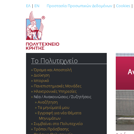
ΕΛ
|
EN
Προστασία Προσωπικών Δεδομένων
|
Cookies
|
Το Πολυτεχνείο
Όραμα και Αποστολή
Διοίκηση
Ιστορικό
Πανεπιστημιακές Μονάδες
Ηλεκτρονικές Υπηρεσίες
Νέα / Ανακοινώσεις / Συζητήσεις
Αναζήτηση
Τα μηνύματά μου
Εγγραφή για νέα Θέματα
Μηνυμάτων
Συμβαίνει στο Πολυτεχνείο
Τρόποι Πρόσβασης