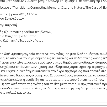
πίο μεταβάσεων: Σύνδεση μνήμης, πόλης και φύσης. Η περίπτωση της Ελε
scape of Transitions: Connecting Memory, City, and Nature. The Case of Ele
Σεπτεμβρίου 2025, 11.00 π.μ.
ουσα Συνελεύσεων
κή Επιτροπή
ς Τζομπανάκης Αλέξιος.(επιβλέπων)
ρια Χατζησάββα Δήμητρα
ος Καθηγητής Τέσσας Χρήστος
η
α διπλωματική εργασία προτείνει την ενίσχυση μιας διαδρομής που συνδ
είο, το οποίο λειτουργεί σήμερα ως εκθεσιακός και πολιτιστικός χώρος εκ
 αυτή επεκτείνεται σε ένα ευρύτερο δίκτυο δημόσιων υποδομών, διαμορφ
υς χώρους εκτόνωσης, ενίσχυση του αθλητικού χαρακτήρα της περιοχής 
 καθώς και συγκρότημα κατοικιών στο άκρο της πορείας, που απαντά στο
νεται στο δάσος της εκβολής του Σαρδαποτάμου, εντάσσοντας το φυσικό 
ης μελέτης είναι η ανάδειξη και προστασία της ιστορικότητας του τόπου, 
ι η αποκατάσταση της σχέσης του πολίτη με το τοπίο. Η αρχιτεκτονική 
ν υποδομών στο περιβάλλον, με ιδιαίτερη προσοχή στη διαχείριση φωτός, 
στο παλαιό και το νέο.