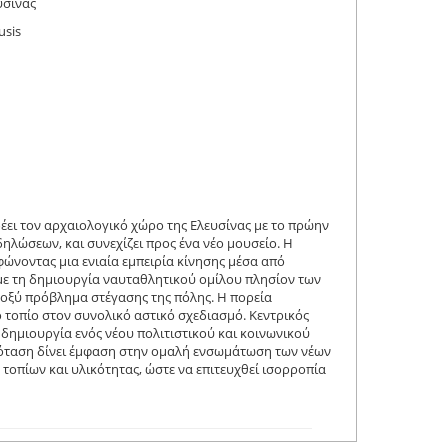
υσίνας
usis
έει τον αρχαιολογικό χώρο της Ελευσίνας με το πρώην
δηλώσεων, και συνεχίζει προς ένα νέο μουσείο. Η
ώνοντας μια ενιαία εμπειρία κίνησης μέσα από
με τη δημιουργία ναυταθλητικού ομίλου πλησίον των
 οξύ πρόβλημα στέγασης της πόλης. Η πορεία
τοπίο στον συνολικό αστικό σχεδιασμό. Κεντρικός
η δημιουργία ενός νέου πολιτιστικού και κοινωνικού
πρόταση δίνει έμφαση στην ομαλή ενσωμάτωση των νέων
τοπίων και υλικότητας, ώστε να επιτευχθεί ισορροπία