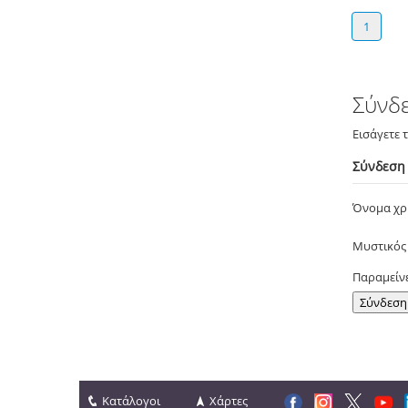
1
Σύνδ
Εισάγετε 
Σύνδεση
Όνομα χ
Μυστικός
Παραμείν
Κατάλογοι
Χάρτες